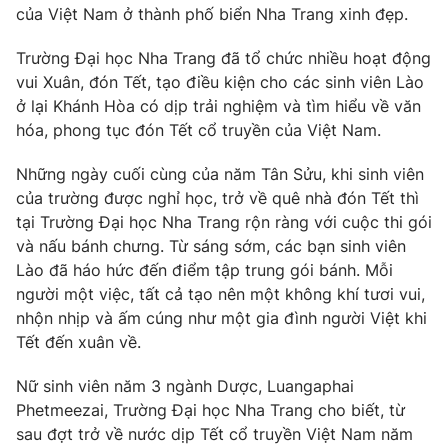
Phim VTV
của Việt Nam ở thành phố biển Nha Trang xinh đẹp.
Giải trí
Hậu trường
Trường Đại học Nha Trang đã tổ chức nhiều hoạt động
Điện ảnh
Đời sống
vui Xuân, đón Tết, tạo điều kiện cho các sinh viên Lào
Nhân vật
Âm nhạc
ở lại Khánh Hòa có dịp trải nghiệm và tìm hiểu về văn
Du lịch
Khán giả
hóa, phong tục đón Tết cổ truyền của Việt Nam.
Giáo dục
Sao
Làm đẹp
Giải sao mai
Những ngày cuối cùng của năm Tân Sửu, khi sinh viên
Tuyển sinh
Công nghệ
của trường được nghỉ học, trở về quê nhà đón Tết thì
Chất lượng cuộc sống
Học trực tuyến
tại Trường Đại học Nha Trang rộn ràng với cuộc thi gói
Hitech Công nghệ tương lai
và nấu bánh chưng. Từ sáng sớm, các bạn sinh viên
Giao lưu trực tuyến
Lào đã háo hức đến điểm tập trung gói bánh. Mỗi
Sản phẩm
người một việc, tất cả tạo nên một không khí tươi vui,
Lịch phát sóng
Thị trường
nhộn nhịp và ấm cúng như một gia đình người Việt khi
Tết đến xuân về.
Tư vấn
Chuyên mục khác
Nữ sinh viên năm 3 ngành Dược, Luangaphai
Phetmeezai, Trường Đại học Nha Trang cho biết, từ
Emagazine
Podcast
sau đợt trở về nước dịp Tết cổ truyền Việt Nam năm