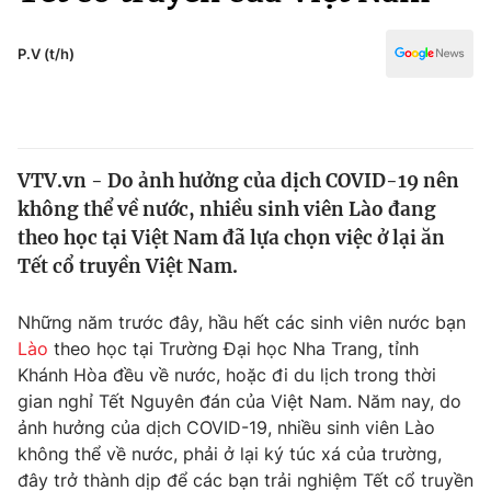
Chính trị
Truyền hình
Văn hóa - Giải trí
P.V (t/h)
Xã hội
Y tế
Đời sống
Pháp luật
Công nghệ
Giáo dục
VTV.vn - Do ảnh hưởng của dịch COVID-19 nên
Y tế
không thể về nước, nhiều sinh viên Lào đang
theo học tại Việt Nam đã lựa chọn việc ở lại ăn
Thế giới
Tết cổ truyền Việt Nam.
Tin tức
Những năm trước đây, hầu hết các sinh viên nước bạn
Kinh tế
Lào
theo học tại Trường Đại học Nha Trang, tỉnh
Thế giới đó đây
Tài chính
Khánh Hòa đều về nước, hoặc đi du lịch trong thời
Dữ liệu và đời sống
Câu chuyện quốc tế
gian nghỉ Tết Nguyên đán của Việt Nam. Năm nay, do
Thị trường
ảnh hưởng của dịch COVID-19, nhiều sinh viên Lào
Truyền hình
không thể về nước, phải ở lại ký túc xá của trường,
Góc doanh nghiệp
đây trở thành dịp để các bạn trải nghiệm Tết cổ truyền