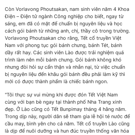
Còn Vorlavong Phoutsakan, nam sinh viên năm 4 Khoa
Điện – Điện tử ngành Công nghiệp cho biết, ngay từ
sáng, em đã có mặt để chuẩn bị nguyên liệu và học
THỜI BÁO VTV
cách gói bánh từ những anh, chị, thầy cô trong trường.
Vorlavong Phoutsakan cho rằng, Tết cổ truyền Việt
Nam với phong tục gói bánh chưng, bánh Tét, bánh
Theo dõi báo trên
dầy rất hay. Các sinh viên Lào được trải nghiệm quá
trình làm nên mỗi bánh chưng. Gói bánh không khó
Cơ quan chủ quản:
Đài Truyền hình Việt Nam
nhưng đòi hỏi sự cẩn thận và nhẫn nại, từ việc chuẩn
Cơ quan báo chí:
Thời báo VTV
bị nguyên liệu đến khâu gói bánh đều phải làm kỹ thì
mới có được thành phẩm là chiếc bánh ngon.
Giấy phép hoạt động báo in và báo điện tử số 483/GP-BTTTT
cấp ngày 29/12/2023
"Tôi thực sự vui mừng khi được đón Tết Việt Nam
Tổng Biên tập:
Vũ Thanh Thủy
cùng với bạn bè ngay tại thành phố Nha Trang xinh
Phó Tổng Biên tập:
Nguyễn Thị Mỹ Hạnh, Phạm Quốc Thắng,
đẹp. Ở Lào cũng có Tết Bunpimay tháng 4 hằng năm.
Nguyễn Trọng Ninh
Trong dịp này, người dân sẽ tham gia lễ hội té nước để
Tổng đài VTV:
024.38 355 931 - 024.38 355 932
cầu may, bình yên cho cả năm. Tết cổ truyền Lào cũng
Ðiện thoại Thời báo VTV:
024.66 897 897
là dịp để nuôi dưỡng và hun đúc truyền thống văn hóa