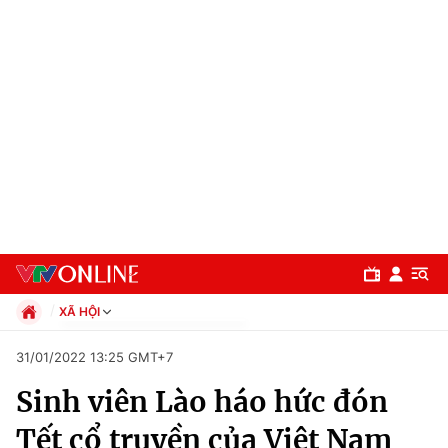
XÃ HỘI
Chính trị
31/01/2022 13:25 GMT+7
Xã hội
Sinh viên Lào háo hức đón
Pháp luật
Chuyên mục
Kinh tế
Tết cổ truyền của Việt Nam
Thể thao