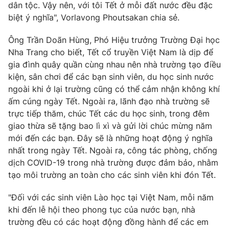
Email:
toasoan@vtv.vn
dân tộc. Vậy nên, với tôi Tết ở mỗi đất nước đều đặc
Liên hệ quảng cáo:
024-7300.7108
biệt ý nghĩa", Vorlavong Phoutsakan chia sẻ.
Ông Trần Doãn Hùng, Phó Hiệu trưởng Trường Đại học
Nha Trang cho biết, Tết cổ truyền Việt Nam là dịp để
gia đình quây quần cùng nhau nên nhà trường tạo điều
kiện, sân chơi để các bạn sinh viên, du học sinh nước
ngoài khi ở lại trường cũng có thể cảm nhận không khí
ấm cúng ngày Tết. Ngoài ra, lãnh đạo nhà trường sẽ
trực tiếp thăm, chúc Tết các du học sinh, trong đêm
giao thừa sẽ tặng bao lì xì và gửi lời chúc mừng năm
mới đến các bạn. Đây sẽ là những hoạt động ý nghĩa
nhất trong ngày Tết. Ngoài ra, công tác phòng, chống
® Cấm sao chép dưới mọi hình thức nếu không có sự chấp
dịch COVID-19 trong nhà trường được đảm bảo, nhằm
thuận bằng văn bản. Ghi rõ nguồn VTV.vn khi phát hành lại
tạo môi trường an toàn cho các sinh viên khi đón Tết.
thông tin từ website này.
"Đối với các sinh viên Lào học tại Việt Nam, mỗi năm
khi đến lễ hội theo phong tục của nước bạn, nhà
trường đều có các hoạt động đồng hành để các em