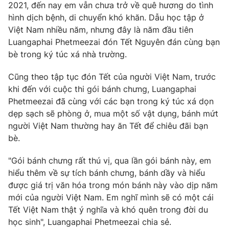
2021, đến nay em vẫn chưa trở về quê hương do tình
Photo
Infographic
hình dịch bệnh, di chuyển khó khăn. Dẫu học tập ở
Việt Nam nhiều năm, nhưng đây là năm đầu tiên
Luangaphai Phetmeezai đón Tết Nguyên đán cùng bạn
Video
Shorts video
bè trong ký túc xá nhà trường.
VTV Money
VTV Thể thao
Cũng theo tập tục đón Tết của người Việt Nam, trước
khi đến với cuộc thi gói bánh chưng, Luangaphai
Phetmeezai đã cùng với các bạn trong ký túc xá dọn
VTV Sức khoẻ
Bất động sản
dẹp sạch sẽ phòng ở, mua một số vật dụng, bánh mứt
người Việt Nam thường hay ăn Tết để chiêu đãi bạn
Thị trường 24h
Tấm lòng Việt
bè.
"Gói bánh chưng rất thú vị, qua lần gói bánh này, em
VTV4
Vươn mình bằng AI
hiểu thêm về sự tích bánh chưng, bánh dầy và hiểu
được giá trị văn hóa trong món bánh này vào dịp năm
VTV9
VTV8
mới của người Việt Nam. Em nghĩ mình sẽ có một cái
Tết Việt Nam thật ý nghĩa và khó quên trong đời du
học sinh", Luangaphai Phetmeezai chia sẻ.
Liên hệ tòa soạn
English