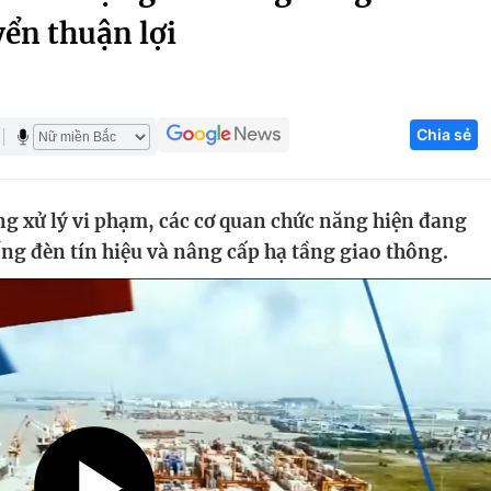
yển thuận lợi
Góc ảnh
Giáo dục
Công nghệ
Chia sẻ
Tuyển sinh
Hitech Công ng
Học trực tuyến
Sản phẩm
ng xử lý vi phạm, các cơ quan chức năng hiện đang
g
Thị trường
ống đèn tín hiệu và nâng cấp hạ tầng giao thông.
Tư vấn