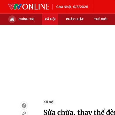
Chủ Nhật, 9/8/2026
CHÍNH TRỊ
XÃ HỘI
PHÁP LUẬT
THẾ GIỚI
Chính trị
Xã hội
Thế giới
Kinh tế
Tin tức
Tài chính
Thế giới đó đây
Thị trường
Câu chuyện quốc tế
Góc doanh nghiệp
Dữ liệu và đời sống
Xã hội
Sửa chữa, thay thế đè