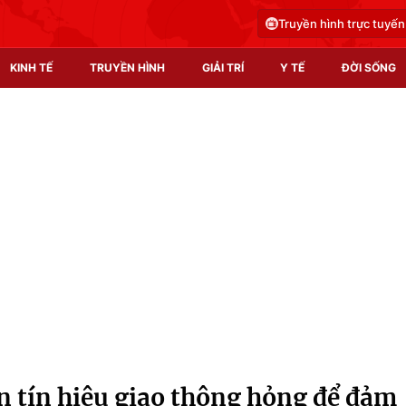
Truyền hình trực tuyến
KINH TẾ
TRUYỀN HÌNH
GIẢI TRÍ
Y TẾ
ĐỜI SỐNG
Pháp luật
Y tế
Truyền hình
Multimedia
Phim VTV
Video
Hậu trường
Shorts video
Nhân vật
Podcast
Khán giả
EMagazine
Giải sao mai
Photo
n tín hiệu giao thông hỏng để đảm
Infographic