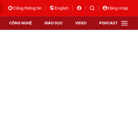
Cổng thông tin
English
Đăng nhập
CÔNG NGHỆ
GIÁO DỤC
VIDEO
PODCAST
VTV Money
VTV Thể thao
VTV Sức khoẻ
Bất động sản
Thị trường 24h
Tấm lòng Việt
Vươn mình bằng AI
VTV4
VTV8
VTV9
Lịch phát sóng
Giao lưu trực tuyến
Sự kiện