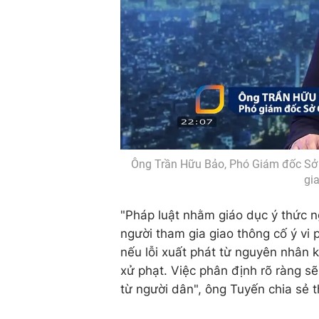
Ông Trần Hữu Bảo, Phó Giám đốc Sở G
gi
"Pháp luật nhằm giáo dục ý thức ng
người tham gia giao thông cố ý vi
nếu lỗi xuất phát từ nguyên nhân k
xử phạt. Việc phân định rõ ràng s
từ người dân", ông Tuyến chia sẻ 