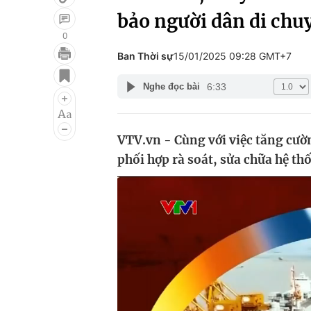
bảo người dân di chu
0
Ban Thời sự
15/01/2025 09:28 GMT+7
Giải trí
Đời sống
6:33
Nghe đọc bài
Điện ảnh
Du lịch
Âm nhạc
Làm đẹp
VTV.vn - Cùng với việc tăng cườ
Sao
Chất lượng cuộc sốn
phối hợp rà soát, sửa chữa hệ th