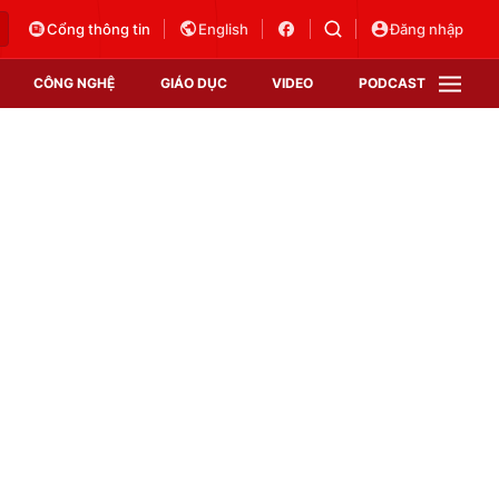
Cổng thông tin
English
Đăng nhập
CÔNG NGHỆ
GIÁO DỤC
VIDEO
PODCAST
VTV Money
VTV Thể thao
VTV Sức khoẻ
Bất động sản
Thị trường 24h
Tấm lòng Việt
Vươn mình bằng AI
VTV4
VTV8
VTV9
Lịch phát sóng
Giao lưu trực tuyến
Sự kiện