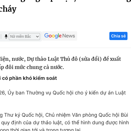
 cháy
Góc ảnh
Giáo dục
Công nghệ
Chia sẻ
Tuyển sinh
Hitech Công ng
Học trực tuyến
Sản phẩm
iện, nước, Dự thảo Luật Thủ đô (sửa đổi) đề xuất
g
Thị trường
p đôi mức chung cả nước.
Tư vấn
 có phần khó kiểm soát
 26, Ủy ban Thường vụ Quốc hội cho ý kiến dự án Luật
ổng Thư ký Quốc hội, Chủ nhiệm Văn phòng Quốc hội Bùi
quy định của dự thảo luật, có thể hình dung được hình
ong thời gian tới và trong tương lai.