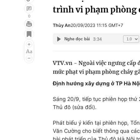
trình vi phạm phòng
0
Thùy An
20/09/2023 11:15 GMT+7
Giải trí
Đời sống
3:34
Nghe đọc bài
Điện ảnh
Du lịch
Âm nhạc
Làm đẹp
VTV.vn - Ngoài việc ngưng cấp đ
Sao
Chất lượng cuộc sốn
mức phạt vi phạm phòng cháy gấ
Định hướng xây dựng ở TP Hà Nội
Sáng 20/9, tiếp tục phiên họp thứ
Thủ đô (sửa đổi).
Phát biểu ý kiến tại phiên họp, T
Văn Cường cho biết thông qua các 
hài phát triển của Thủ đô Hà Nội tr