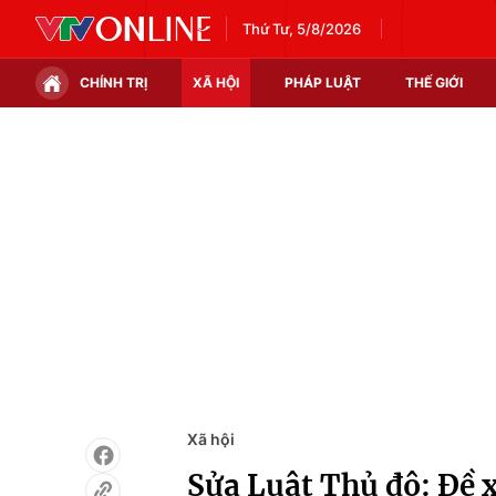
Thứ Tư, 5/8/2026
CHÍNH TRỊ
XÃ HỘI
PHÁP LUẬT
THẾ GIỚI
Chính trị
Xã hội
Thế giới
Kinh tế
Tin tức
Tài chính
Thế giới đó đây
Thị trường
Câu chuyện quốc tế
Góc doanh nghiệp
Dữ liệu và đời sống
Xã hội
Sửa Luật Thủ đô: Đề 