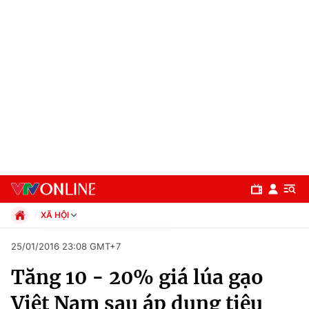
XÃ HỘI
Chính trị
25/01/2016 23:08 GMT+7
Xã hội
Tăng 10 - 20% giá lúa gạo
Pháp luật
Chuyên mục
Kinh tế
Việt Nam sau áp dụng tiêu
Thể thao