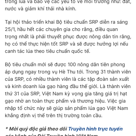
trồng lúa và bảo vệ các yếu tố về môi trường như: đất,
Phim VTV
Giải trí
nước và giảm khí thải nhà kính.
Hậu trường
Điện ảnh
Tại hội thảo triển khai Bộ tiêu chuẩn SRP diễn ra sáng
Đời sống
Nhân vật
25/1, hầu hết các chuyên gia cho rằng, điều quan
Âm nhạc
trọng nhất là phải thuyết phục được nông dân tin rằng,
Du lịch
Khán giả
Giáo dục
Sao
họ có thể thực hiện tốt SRP và sẽ được hưởng lợi nếu
Làm đẹp
Giải sao mai
canh tác lúa theo tiêu chuẩn quốc tế.
Tuyển sinh
Công nghệ
Chất lượng cuộc sống
Bộ tiêu chuẩn mới sẽ được 100 nông dân tiên phong
Học trực tuyến
áp dụng ngay trong vụ Hè Thu tới. Trong 31 thành viên
Hitech Công nghệ tương lai
Giao lưu trực tuyến
của SRP, có nhiều thành viên là các tập đoàn sản xuất
Sản phẩm
và kinh doanh lúa gạo hàng đầu thế giới. Là thành viên
thứ 31 của SRP, Việt Nam kỳ vọng gia tăng giá trị hạt
Lịch phát sóng
Thị trường
gạo nhờ an toàn thực phẩm và thương hiệu. Việc gia
nhập tổ chức này sẽ giúp sản phẩm lúa gạo Việt Nam
Tư vấn
khẳng định vị thế trên thị trường toàn cầu.
Chuyên mục khác
Emagazine
Podcast
* Mời quý độc giả theo dõi
Truyền hình trực tuyến