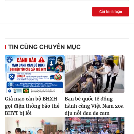
Ðiện thoại Thời báo VTV:
024.66 897 897
Email:
toasoan@vtv.vn
Gửi bình luận
Liên hệ quảng cáo:
024-7300.7108
TIN CÙNG CHUYÊN MỤC
Giả mạo cán bộ BHXH
Bạn bè quốc tế đồng
® Cấm sao chép dưới mọi hình thức nếu không có sự chấp
gọi điện thông báo thẻ
hành cùng Việt Nam xoa
thuận bằng văn bản. Ghi rõ nguồn VTV.vn khi phát hành lại
BHYT bị lỗi
dịu nỗi đau da cam
thông tin từ website này.