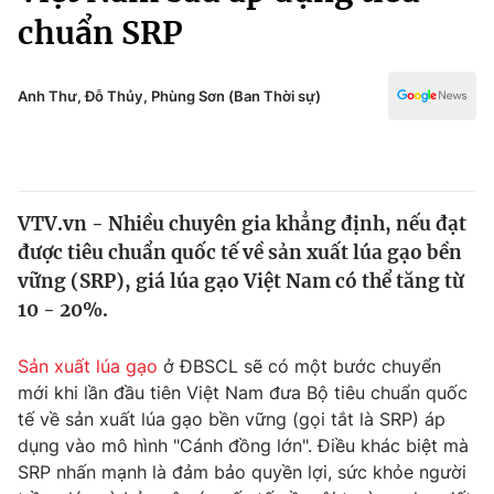
Chính trị
chuẩn SRP
Truyền hình
Văn hóa - Giải trí
Xã hội
Y tế
Anh Thư, Đỗ Thủy, Phùng Sơn (Ban Thời sự)
Đời sống
Pháp luật
Công nghệ
Giáo dục
Y tế
VTV.vn - Nhiều chuyên gia khẳng định, nếu đạt
được tiêu chuẩn quốc tế về sản xuất lúa gạo bền
Thế giới
vững (SRP), giá lúa gạo Việt Nam có thể tăng từ
Tin tức
10 - 20%.
Kinh tế
Thế giới đó đây
Sản xuất lúa gạo
ở ĐBSCL sẽ có một bước chuyển
Tài chính
Dữ liệu và đời sống
mới khi lần đầu tiên Việt Nam đưa Bộ tiêu chuẩn quốc
Câu chuyện quốc tế
Thị trường
tế về sản xuất lúa gạo bền vững (gọi tắt là SRP) áp
dụng vào mô hình "Cánh đồng lớn". Điều khác biệt mà
Truyền hình
Góc doanh nghiệp
SRP nhấn mạnh là đảm bảo quyền lợi, sức khỏe người