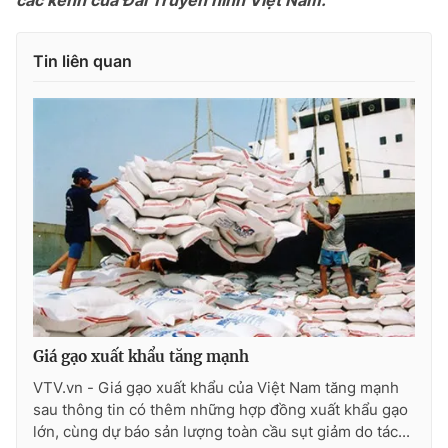
các kênh của Đài Truyền hình Việt Nam.
Photo
Infographic
Tin liên quan
Video
Shorts video
VTV Money
VTV Thể thao
VTV Sức khoẻ
Bất động sản
Thị trường 24h
Tấm lòng Việt
VTV4
Vươn mình bằng AI
Giá gạo xuất khẩu tăng mạnh
VTV9
VTV8
VTV.vn - Giá gạo xuất khẩu của Việt Nam tăng mạnh
sau thông tin có thêm những hợp đồng xuất khẩu gạo
lớn, cùng dự báo sản lượng toàn cầu sụt giảm do tác...
Liên hệ tòa soạn
English