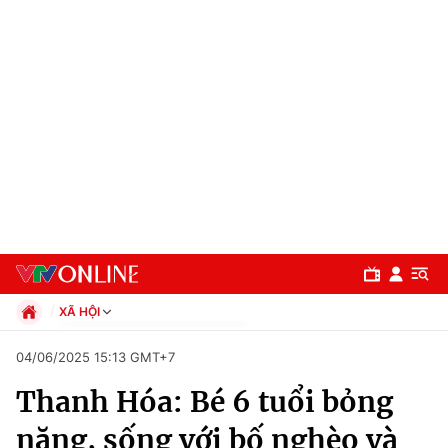
XÃ HỘI
Chính trị
04/06/2025 15:13 GMT+7
Xã hội
Thanh Hóa: Bé 6 tuổi bỏng
Pháp luật
Chuyên mục
Kinh tế
nặng, sống với bố nghèo và
Thể thao