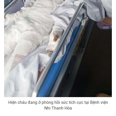
THỜI BÁO VTV
Theo dõi báo trên
Cơ quan chủ quản:
Đài Truyền hình Việt Nam
Cơ quan báo chí:
Thời báo VTV
Giấy phép hoạt động báo in và báo điện tử số 483/GP-BTTTT
cấp ngày 29/12/2023
Tổng Biên tập:
Vũ Thanh Thủy
Phó Tổng Biên tập:
Nguyễn Thị Mỹ Hạnh, Phạm Quốc Thắng,
Hiện cháu đang ở phòng hồi sức tích cực tại Bệnh viện
Nguyễn Trọng Ninh
Nhi Thanh Hóa
Tổng đài VTV:
024.38 355 931 - 024.38 355 932