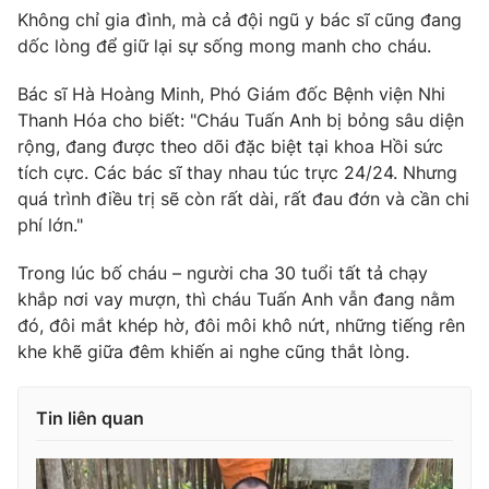
Ðiện thoại Thời báo VTV:
024.66 897 897
Không chỉ gia đình, mà cả đội ngũ y bác sĩ cũng đang
Email:
toasoan@vtv.vn
dốc lòng để giữ lại sự sống mong manh cho cháu.
Liên hệ quảng cáo:
024-7300.7108
Bác sĩ Hà Hoàng Minh, Phó Giám đốc Bệnh viện Nhi
Thanh Hóa cho biết: "Cháu Tuấn Anh bị bỏng sâu diện
rộng, đang được theo dõi đặc biệt tại khoa Hồi sức
tích cực. Các bác sĩ thay nhau túc trực 24/24. Nhưng
quá trình điều trị sẽ còn rất dài, rất đau đớn và cần chi
phí lớn."
Trong lúc bố cháu – người cha 30 tuổi tất tả chạy
khắp nơi vay mượn, thì cháu Tuấn Anh vẫn đang nằm
đó, đôi mắt khép hờ, đôi môi khô nứt, những tiếng rên
khe khẽ giữa đêm khiến ai nghe cũng thắt lòng.
® Cấm sao chép dưới mọi hình thức nếu không có sự chấp
thuận bằng văn bản. Ghi rõ nguồn VTV.vn khi phát hành lại
Tin liên quan
thông tin từ website này.