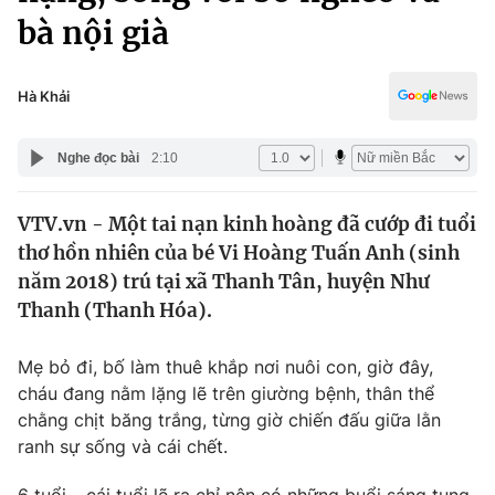
Chính trị
bà nội già
Truyền hình
Văn hóa - Giải trí
Xã hội
Y tế
Hà Khải
Đời sống
Pháp luật
Công nghệ
Nghe đọc bài
2:10
Giáo dục
Y tế
VTV.vn - Một tai nạn kinh hoàng đã cướp đi tuổi
thơ hồn nhiên của bé Vi Hoàng Tuấn Anh (sinh
Thế giới
năm 2018) trú tại xã Thanh Tân, huyện Như
Tin tức
Thanh (Thanh Hóa).
Kinh tế
Thế giới đó đây
Mẹ bỏ đi, bố làm thuê khắp nơi nuôi con, giờ đây,
Tài chính
Dữ liệu và đời sống
cháu đang nằm lặng lẽ trên giường bệnh, thân thể
Câu chuyện quốc tế
Thị trường
chằng chịt băng trắng, từng giờ chiến đấu giữa lằn
ranh sự sống và cái chết.
Truyền hình
Góc doanh nghiệp