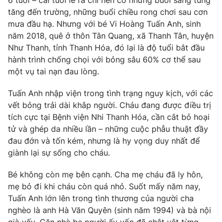
6 tuổi – cái tuổi lẽ ra chỉ nên có những buổi sáng tung
Phim VTV
Giải trí
tăng đến trường, những buổi chiều rong chơi sau cơn
Hậu trường
mưa đầu hạ. Nhưng với bé Vi Hoàng Tuấn Anh, sinh
Điện ảnh
năm 2018, quê ở thôn Tân Quang, xã Thanh Tân, huyện
Đời sống
Nhân vật
Như Thanh, tỉnh Thanh Hóa, đó lại là độ tuổi bắt đầu
Âm nhạc
hành trình chống chọi với bỏng sâu 60% cơ thể sau
Du lịch
Khán giả
Giáo dục
Sao
một vụ tai nạn đau lòng.
Làm đẹp
Giải sao mai
Tuyển sinh
Tuấn Anh nhập viện trong tình trạng nguy kịch, với các
Công nghệ
Chất lượng cuộc sống
vết bỏng trải dài khắp người. Cháu đang được điều trị
Học trực tuyến
tích cực tại Bệnh viện Nhi Thanh Hóa, cần cắt bỏ hoại
Hitech Công nghệ tương lai
Giao lưu trực tuyến
tử và ghép da nhiều lần – những cuộc phẫu thuật đầy
Sản phẩm
đau đớn và tốn kém, nhưng là hy vọng duy nhất để
giành lại sự sống cho cháu.
Lịch phát sóng
Thị trường
Bé không còn mẹ bên cạnh. Cha mẹ cháu đã ly hôn,
Tư vấn
mẹ bỏ đi khi cháu còn quá nhỏ. Suốt mấy năm nay,
Chuyên mục khác
Tuấn Anh lớn lên trong tình thương của người cha
Emagazine
Podcast
nghèo là anh Hà Văn Quyên (sinh năm 1994) và bà nội