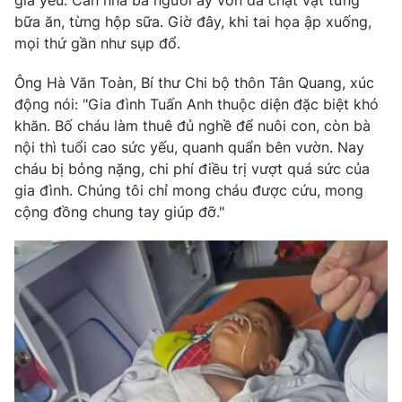
già yếu. Căn nhà ba người ấy vốn đã chật vật từng
bữa ăn, từng hộp sữa. Giờ đây, khi tai họa ập xuống,
Photo
Infographic
mọi thứ gần như sụp đổ.
Video
Shorts video
Ông Hà Văn Toàn, Bí thư Chi bộ thôn Tân Quang, xúc
động nói: "Gia đình Tuấn Anh thuộc diện đặc biệt khó
khăn. Bố cháu làm thuê đủ nghề để nuôi con, còn bà
VTV Money
VTV Thể thao
nội thì tuổi cao sức yếu, quanh quẩn bên vườn. Nay
cháu bị bỏng nặng, chi phí điều trị vượt quá sức của
VTV Sức khoẻ
Bất động sản
gia đình. Chúng tôi chỉ mong cháu được cứu, mong
cộng đồng chung tay giúp đỡ."
Thị trường 24h
Tấm lòng Việt
VTV4
Vươn mình bằng AI
VTV9
VTV8
Liên hệ tòa soạn
English