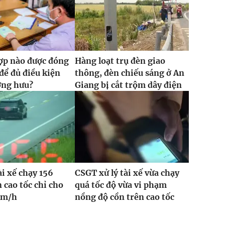
ợp nào được đóng
Hàng loạt trụ đèn giao
ể đủ điều kiện
thông, đèn chiếu sáng ở An
ơng hưu?
Giang bị cắt trộm dây điện
ài xế chạy 156
CSGT xử lý tài xế vừa chạy
 cao tốc chỉ cho
quá tốc độ vừa vi phạm
km/h
nồng độ cồn trên cao tốc