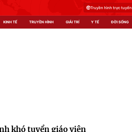
Truyền hình trực tuyến
KINH TẾ
TRUYỀN HÌNH
GIẢI TRÍ
Y TẾ
ĐỜI SỐNG
Pháp luật
Y tế
Truyền hình
Multimedia
Phim VTV
Video
Hậu trường
Shorts video
Nhân vật
Podcast
Khán giả
EMagazine
Giải sao mai
Photo
h khó tuyển giáo viên
Infographic