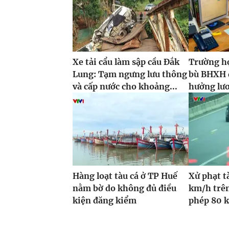
Xe tải cẩu làm sập cầu Đắk
Trường h
Lung: Tạm ngưng lưu thông
bù BHXH đ
và cấp nước cho khoảng...
hưởng lư
Hàng loạt tàu cá ở TP Huế
Xử phạt t
nằm bờ do không đủ điều
km/h trên
kiện đăng kiểm
phép 80 