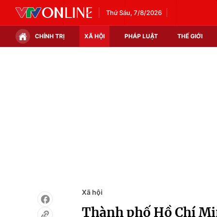
Thứ Sáu, 7/8/2026
CHÍNH TRỊ
XÃ HỘI
PHÁP LUẬT
THẾ GIỚI
Chính trị
Xã hội
Thế giới
Kinh tế
Tin tức
Tài chính
Thế giới đó đây
Thị trường
Câu chuyện quốc tế
Góc doanh nghiệp
Dữ liệu và đời sống
Xã hội
Thành phố Hồ Chí Min