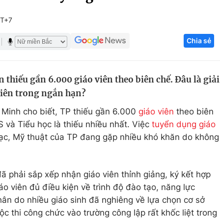
Góc ảnh
MT+7
Chia sẻ
Giáo dục
Công nghệ
Tuyển sinh
Hitech Công ng
thiếu gần 6.000 giáo viên theo biên chế. Đâu là giải
Học trực tuyến
Sản phẩm
viên trong ngắn hạn?
g
Thị trường
 Minh cho biết, TP thiếu gần 6.000
giáo viên
theo biên
Tư vấn
 và Tiểu học là thiếu nhiều nhất. Việc
tuyển dụng giáo
c, Mỹ thuật của TP đang gặp nhiều khó khăn do không
 phải sắp xếp nhận giáo viên thỉnh giảng, ký kết hợp
o viên đủ điều kiện về trình độ đào tạo, năng lực
ân do nhiều giáo sinh đã nghiêng về lựa chọn cơ sở
ộc thi công chức vào trường công lập rất khốc liệt trong