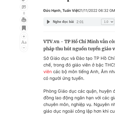
Đức Hạnh, Tuấn Việt
21/11/2022 06:32 G
0
2:01
Nghe đọc bài
Giải trí
Đời sống
Điện ảnh
Du lịch
VTV.vn - TP Hồ Chí Minh vẫn còn 
Âm nhạc
Làm đẹp
pháp thu hút nguồn tuyển giáo 
Sao
Chất lượng cuộc sốn
Sở Giáo dục và Đào tạo TP Hồ Chí
chế, trong đó giáo viên ở bậc THCS
viên
các bộ môn tiếng Anh, Âm nhạ
có người ứng tuyển.
Phòng Giáo dục các quận, huyện đã
đồng lao động ngắn hạn với các giá
chuyên môn, nghiệp vụ. Nguyên nh
giáo dục ngoài công lập hơn khi cu