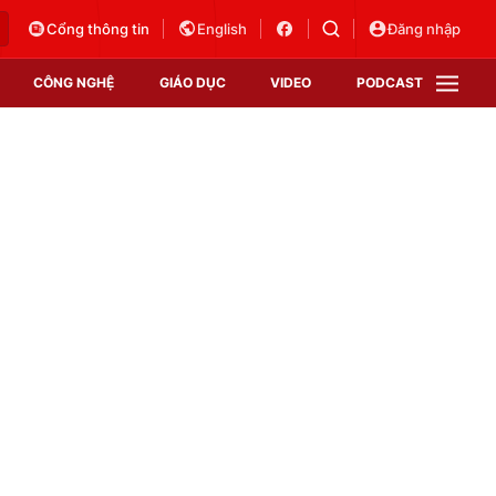
Cổng thông tin
English
Đăng nhập
CÔNG NGHỆ
GIÁO DỤC
VIDEO
PODCAST
VTV Money
VTV Thể thao
VTV Sức khoẻ
Bất động sản
Thị trường 24h
Tấm lòng Việt
Vươn mình bằng AI
VTV4
VTV8
VTV9
Lịch phát sóng
Giao lưu trực tuyến
Sự kiện