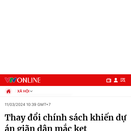
XÃ HỘI
Chính trị
11/03/2024 10:39 GMT+7
Xã hội
Thay đổi chính sách khiến dự
Pháp luật
Chuyên mục
Kinh tế
án giãn dân mắc kẹt
Thể thao