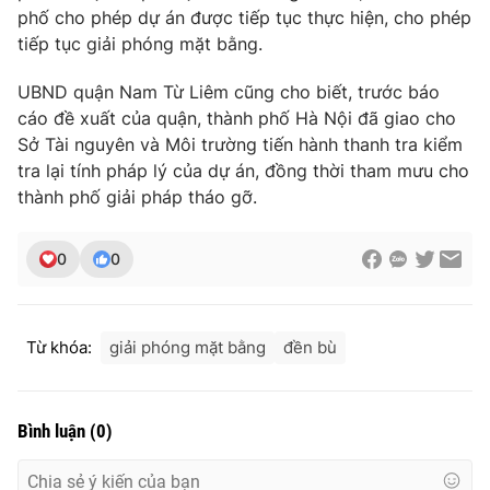
phố cho phép dự án được tiếp tục thực hiện, cho phép
tiếp tục giải phóng mặt bằng.
UBND quận Nam Từ Liêm cũng cho biết, trước báo
THỜI BÁO VTV
cáo đề xuất của quận, thành phố Hà Nội đã giao cho
Sở Tài nguyên và Môi trường tiến hành thanh tra kiểm
tra lại tính pháp lý của dự án, đồng thời tham mưu cho
thành phố giải pháp tháo gỡ.
Theo dõi báo trên
0
0
Cơ quan chủ quản:
Đài Truyền hình Việt Nam
Cơ quan báo chí:
Thời báo VTV
Giấy phép hoạt động báo in và báo điện tử số 483/GP-BTTTT
Từ khóa:
giải phóng mặt bằng
đền bù
cấp ngày 29/12/2023
Tổng Biên tập:
Vũ Thanh Thủy
Phó Tổng Biên tập:
Nguyễn Thị Mỹ Hạnh, Phạm Quốc Thắng,
Bình luận
(
0
)
Nguyễn Trọng Ninh
Tổng đài VTV:
024.38 355 931 - 024.38 355 932