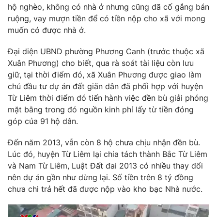
Phim VTV
hộ nghèo, không có nhà ở nhưng cũng đã cố gắng bán
Giải trí
ruộng, vay mượn tiền để có tiền nộp cho xã với mong
Hậu trường
muốn có được nhà ở.
Điện ảnh
Đời sống
Nhân vật
Âm nhạc
Đại diện UBND phường Phương Canh (trước thuộc xã
Du lịch
Khán giả
Xuân Phương) cho biết, qua rà soát tài liệu còn lưu
Giáo dục
Sao
giữ, tại thời điểm đó, xã Xuân Phương được giao làm
Làm đẹp
Giải sao mai
chủ đầu tư dự án đất giãn dân đã phối hợp với huyện
Tuyển sinh
Công nghệ
Chất lượng cuộc sống
Từ Liêm thời điểm đó tiến hành việc đền bù giải phóng
Học trực tuyến
mặt bằng trong đó nguồn kinh phí lấy từ tiền đóng
Hitech Công nghệ tương lai
góp của 91 hộ dân.
Giao lưu trực tuyến
Sản phẩm
Đến năm 2013, vẫn còn 8 hộ chưa chịu nhận đền bù.
Lịch phát sóng
Thị trường
Lúc đó, huyện Từ Liêm lại chia tách thành Bắc Từ Liêm
và Nam Từ Liêm, Luật Đất đai 2013 có nhiều thay đổi
Tư vấn
nên dự án gần như dừng lại. Số tiền trên 8 tỷ đồng
Chuyên mục khác
chưa chi trả hết đã được nộp vào kho bạc Nhà nước.
Emagazine
Podcast