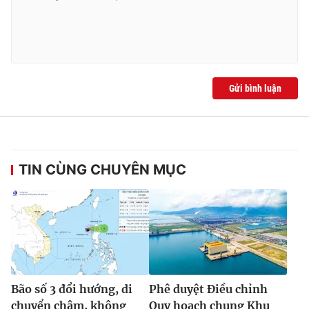
Ðiện thoại Thời báo VTV:
024.66 897 897
Email:
toasoan@vtv.vn
Liên hệ quảng cáo:
024-7300.7108
Gửi bình luận
TIN CÙNG CHUYÊN MỤC
® Cấm sao chép dưới mọi hình thức nếu không có sự chấp
thuận bằng văn bản. Ghi rõ nguồn VTV.vn khi phát hành lại
thông tin từ website này.
Bão số 3 đổi hướng, di
Phê duyệt Điều chỉnh
chuyển chậm, không
Quy hoạch chung Khu