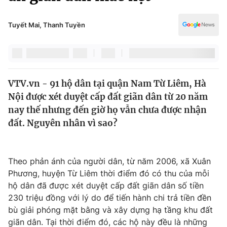
Chính trị
Truyền hình
Văn hóa - Giải trí
Tuyết Mai, Thanh Tuyền
Xã hội
Y tế
Đời sống
Pháp luật
Công nghệ
Giáo dục
VTV.vn - 91 hộ dân tại quận Nam Từ Liêm, Hà
Y tế
Nội được xét duyệt cấp đất giãn dân từ 20 năm
nay thế nhưng đến giờ họ vẫn chưa được nhận
Thế giới
đất. Nguyên nhân vì sao?
Tin tức
Kinh tế
Theo phản ánh của người dân, từ năm 2006, xã Xuân
Thế giới đó đây
Tài chính
Phương, huyện Từ Liêm thời điểm đó có thu của mỗi
Dữ liệu và đời sống
Câu chuyện quốc tế
hộ dân đã được xét duyệt cấp đất giãn dân số tiền
Thị trường
230 triệu đồng với lý do để tiến hành chi trả tiền đền
Truyền hình
bù giải phóng mặt bằng và xây dựng hạ tầng khu đất
Góc doanh nghiệp
giãn dân. Tại thời điểm đó, các hộ này đều là những