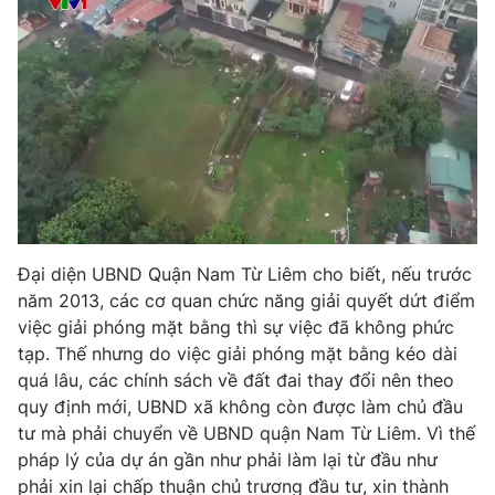
Photo
Infographic
Video
Shorts video
VTV Money
VTV Thể thao
VTV Sức khoẻ
Bất động sản
Đại diện UBND Quận Nam Từ Liêm cho biết, nếu trước
Thị trường 24h
Tấm lòng Việt
năm 2013, các cơ quan chức năng giải quyết dứt điểm
việc giải phóng mặt bằng thì sự việc đã không phức
tạp. Thế nhưng do việc giải phóng mặt bằng kéo dài
VTV4
Vươn mình bằng AI
quá lâu, các chính sách về đất đai thay đổi nên theo
quy định mới, UBND xã không còn được làm chủ đầu
VTV9
VTV8
tư mà phải chuyển về UBND quận Nam Từ Liêm. Vì thế
pháp lý của dự án gần như phải làm lại từ đầu như
Liên hệ tòa soạn
English
phải xin lại chấp thuận chủ trương đầu tư, xin thành