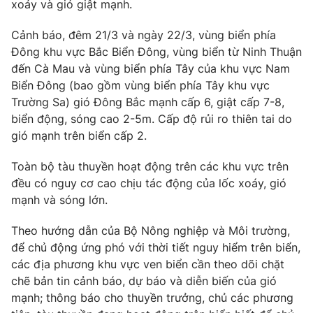
xoáy và gió giật mạnh.
Cảnh báo, đêm 21/3 và ngày 22/3, vùng biển phía
Đông khu vực Bắc Biển Đông, vùng biển từ Ninh Thuận
THỜI BÁO VTV
đến Cà Mau và vùng biển phía Tây của khu vực Nam
Biển Đông (bao gồm vùng biển phía Tây khu vực
Trường Sa) gió Đông Bắc mạnh cấp 6, giật cấp 7-8,
biển động, sóng cao 2-5m. Cấp độ rủi ro thiên tai do
Theo dõi báo trên
gió mạnh trên biển cấp 2.
Toàn bộ tàu thuyền hoạt động trên các khu vực trên
Cơ quan chủ quản:
Đài Truyền hình Việt Nam
đều có nguy cơ cao chịu tác động của lốc xoáy, gió
Cơ quan báo chí:
Thời báo VTV
mạnh và sóng lớn.
Giấy phép hoạt động báo in và báo điện tử số 483/GP-BTTTT
cấp ngày 29/12/2023
Theo hướng dẫn của Bộ Nông nghiệp và Môi trường,
để chủ động ứng phó với thời tiết nguy hiểm trên biển,
Tổng Biên tập:
Vũ Thanh Thủy
các địa phương khu vực ven biển cần theo dõi chặt
Phó Tổng Biên tập:
Nguyễn Thị Mỹ Hạnh, Phạm Quốc Thắng,
chẽ bản tin cảnh báo, dự báo và diễn biến của gió
Nguyễn Trọng Ninh
mạnh; thông báo cho thuyền trưởng, chủ các phương
Tổng đài VTV:
024.38 355 931 - 024.38 355 932