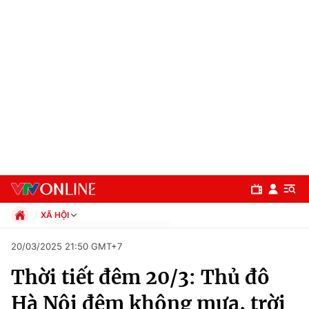
XÃ HỘI
Chính trị
20/03/2025 21:50 GMT+7
Xã hội
Thời tiết đêm 20/3: Thủ đô
Pháp luật
Chuyên mục
Kinh tế
Hà Nội đêm không mưa, trời
Thể thao