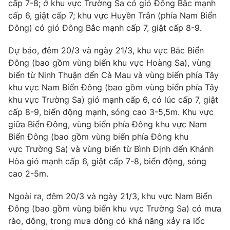
cấp 7-8; ở khu vực Trường Sa có gió Đông Bắc mạnh
cấp 6, giật cấp 7; khu vực Huyền Trân (phía Nam Biển
Photo
Infographic
Đông) có gió Đông Bắc mạnh cấp 7, giật cấp 8-9.
Video
Shorts video
Dự báo, đêm 20/3 và ngày 21/3, khu vực Bắc Biển
Đông (bao gồm vùng biển khu vực Hoàng Sa), vùng
biển từ Ninh Thuận đến Cà Mau và vùng biển phía Tây
VTV Money
VTV Thể thao
khu vực Nam Biển Đông (bao gồm vùng biển phía Tây
khu vực Trường Sa) gió mạnh cấp 6, có lúc cấp 7, giật
VTV Sức khoẻ
Bất động sản
cấp 8-9, biển động mạnh, sóng cao 3-5,5m. Khu vực
giữa Biển Đông, vùng biển phía Đông khu vực Nam
Thị trường 24h
Tấm lòng Việt
Biển Đông (bao gồm vùng biển phía Đông khu
vực Trường Sa) và vùng biển từ Bình Định đến Khánh
Hòa gió mạnh cấp 6, giật cấp 7-8, biển động, sóng
VTV4
Vươn mình bằng AI
cao 2-5m.
VTV9
VTV8
Ngoài ra, đêm 20/3 và ngày 21/3, khu vực Nam Biển
Đông (bao gồm vùng biển khu vực Trường Sa) có mưa
rào, dông, trong mưa dông có khả năng xảy ra lốc
Liên hệ tòa soạn
English