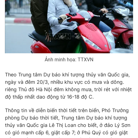
Phim VTV
Giải trí
Hậu trường
Điện ảnh
Đời sống
Nhân vật
Âm nhạc
Du lịch
Khán giả
Giáo dục
Sao
Làm đẹp
Giải sao mai
Tuyển sinh
Ảnh minh họa: TTXVN
Công nghệ
Chất lượng cuộc sống
Học trực tuyến
Hitech Công nghệ tương lai
Theo Trung tâm Dự báo khí tượng thủy văn Quốc gia,
Giao lưu trực tuyến
ngày và đêm 20/3, nhiều khu vực có mưa và dông.
Sản phẩm
riêng Thủ đô Hà Nội đêm không mưa, trời rét với nhiệt
Lịch phát sóng
độ thấp nhất dao động từ 16-18 độ C.
Thị trường
Tư vấn
Thông tin về diễn biến thời tiết trên biển, Phó Trưởng
phòng Dự báo thời tiết, Trung tâm Dự báo khí tượng
Chuyên mục khác
thủy văn Quốc gia Lê Thị Loan cho biết, ở đảo Lý Sơn
Emagazine
Podcast
có gió mạnh cấp 6, giật cấp 7; ở Phú Quý có gió giật