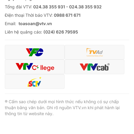
Tổng đài VTV:
024.38 355 931 - 024.38 355 932
Ðiện thoại Thời báo VTV:
0988 671 671
Email:
toasoan@vtv.vn
Liên hệ quảng cáo:
(024) 626 79595
® Cấm sao chép dưới mọi hình thức nếu không có sự chấp
thuận bằng văn bản. Ghi rõ nguồn VTV.vn khi phát hành lại
thông tin từ website này.