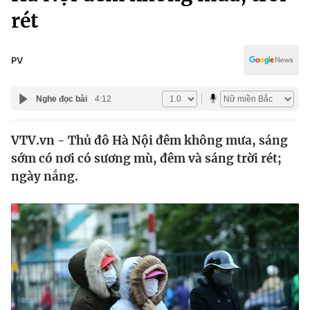
Chính trị
rét
Truyền hình
Văn hóa - Giải trí
Xã hội
Y tế
PV
Đời sống
Pháp luật
Công nghệ
Nghe đọc bài
4:12
Giáo dục
Y tế
VTV.vn - Thủ đô Hà Nội đêm không mưa, sáng
sớm có nơi có sương mù, đêm và sáng trời rét;
Thế giới
ngày nắng.
Tin tức
Kinh tế
Thế giới đó đây
Tài chính
Dữ liệu và đời sống
Câu chuyện quốc tế
Thị trường
Truyền hình
Góc doanh nghiệp