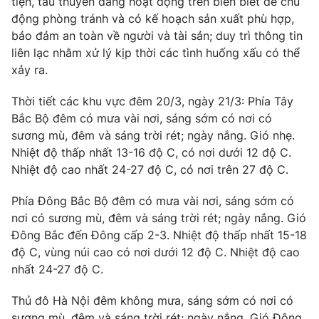
tiện, tàu thuyền đang hoạt động trên biển biết để chủ
Ðiện thoại Thời báo VTV:
024.66 897 897
động phòng tránh và có kế hoạch sản xuất phù hợp,
Email:
toasoan@vtv.vn
bảo đảm an toàn về người và tài sản; duy trì thông tin
Liên hệ quảng cáo:
024-7300.7108
liên lạc nhằm xử lý kịp thời các tình huống xấu có thể
xảy ra.
Thời tiết các khu vực đêm 20/3, ngày 21/3: Phía Tây
Bắc Bộ đêm có mưa vài nơi, sáng sớm có nơi có
sương mù, đêm và sáng trời rét; ngày nắng. Gió nhẹ.
Nhiệt độ thấp nhất 13-16 độ C, có nơi dưới 12 độ C.
Nhiệt độ cao nhất 24-27 độ C, có nơi trên 27 độ C.
Phía Đông Bắc Bộ đêm có mưa vài nơi, sáng sớm có
nơi có sương mù, đêm và sáng trời rét; ngày nắng. Gió
Đông Bắc đến Đông cấp 2-3. Nhiệt độ thấp nhất 15-18
® Cấm sao chép dưới mọi hình thức nếu không có sự chấp
độ C, vùng núi cao có nơi dưới 12 độ C. Nhiệt độ cao
thuận bằng văn bản. Ghi rõ nguồn VTV.vn khi phát hành lại
nhất 24-27 độ C.
thông tin từ website này.
Thủ đô Hà Nội đêm không mưa, sáng sớm có nơi có
sương mù, đêm và sáng trời rét; ngày nắng. Gió Đông