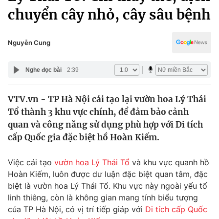
Chính trị
chuyển cây nhỏ, cây sâu bệnh
Truyền hình
Văn hóa - Giải trí
Xã hội
Y tế
Nguyễn Cung
Đời sống
Pháp luật
Công nghệ
Nghe đọc bài
2:39
Giáo dục
Y tế
VTV.vn - TP Hà Nội cải tạo lại vườn hoa Lý Thái
Tổ thành 3 khu vực chính, để đảm bảo cảnh
Thế giới
quan và công năng sử dụng phù hợp với Di tích
Tin tức
cấp Quốc gia đặc biệt hồ Hoàn Kiếm.
Kinh tế
Thế giới đó đây
Việc cải tạo
vườn hoa Lý Thái Tổ
và khu vực quanh hồ
Tài chính
Dữ liệu và đời sống
Hoàn Kiếm, luôn được dư luận đặc biệt quan tâm, đặc
Câu chuyện quốc tế
Thị trường
biệt là vườn hoa Lý Thái Tổ. Khu vực này ngoài yếu tố
linh thiêng, còn là không gian mang tính biểu tượng
Truyền hình
Góc doanh nghiệp
của TP Hà Nội, có vị trí tiếp giáp với
Di tích cấp Quốc