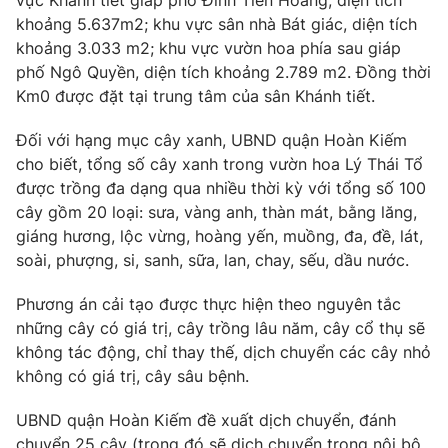
vực Khánh tiết giáp phố Đinh Tiên Hoàng, diện tích
khoảng 5.637m2; khu vực sân nhà Bát giác, diện tích
Photo
Infographic
khoảng 3.033 m2; khu vực vườn hoa phía sau giáp
phố Ngô Quyền, diện tích khoảng 2.789 m2. Đồng thời
Video
Shorts video
Km0 được đặt tại trung tâm của sân Khánh tiết.
Đối với hạng mục cây xanh, UBND quận Hoàn Kiếm
VTV Money
VTV Thể thao
cho biết, tổng số cây xanh trong vườn hoa Lý Thái Tổ
được trồng đa dạng qua nhiều thời kỳ với tổng số 100
VTV Sức khoẻ
Bất động sản
cây gồm 20 loại: sưa, vàng anh, thàn mát, bằng lăng,
giáng hương, lộc vừng, hoàng yến, muồng, đa, đề, lát,
soài, phượng, si, sanh, sữa, lan, chay, sếu, dầu nước.
Thị trường 24h
Tấm lòng Việt
Phương án cải tạo được thực hiện theo nguyên tắc
VTV4
Vươn mình bằng AI
những cây có giá trị, cây trồng lâu năm, cây cổ thụ sẽ
không tác động, chỉ thay thế, dịch chuyển các cây nhỏ
không có giá trị, cây sâu bệnh.
VTV9
VTV8
UBND quận Hoàn Kiếm đề xuất dịch chuyển, đánh
Liên hệ tòa soạn
English
chuyển 25 cây (trong đó sẽ dịch chuyển trong nội bộ