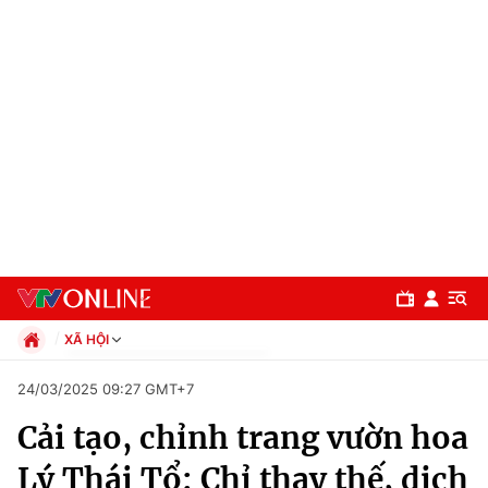
XÃ HỘI
Chính trị
24/03/2025 09:27 GMT+7
Xã hội
Cải tạo, chỉnh trang vườn hoa
Pháp luật
Chuyên mục
Kinh tế
Lý Thái Tổ: Chỉ thay thế, dịch
Thể thao