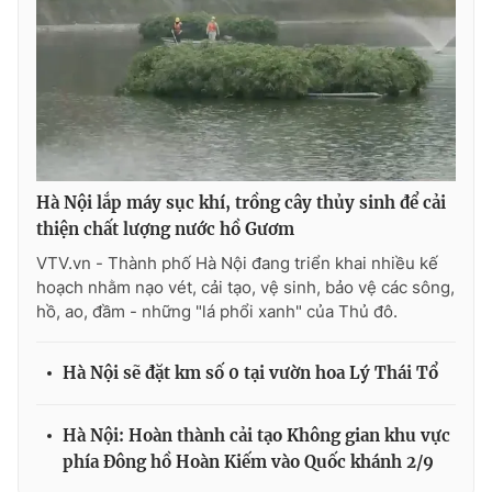
Ðiện thoại Thời báo VTV:
024.66 897 897
Email:
toasoan@vtv.vn
Liên hệ quảng cáo:
024-7300.7108
Hà Nội lắp máy sục khí, trồng cây thủy sinh để cải
thiện chất lượng nước hồ Gươm
VTV.vn - Thành phố Hà Nội đang triển khai nhiều kế
hoạch nhằm nạo vét, cải tạo, vệ sinh, bảo vệ các sông,
hồ, ao, đầm - những "lá phổi xanh" của Thủ đô.
Hà Nội sẽ đặt km số 0 tại vườn hoa Lý Thái Tổ
® Cấm sao chép dưới mọi hình thức nếu không có sự chấp
thuận bằng văn bản. Ghi rõ nguồn VTV.vn khi phát hành lại
thông tin từ website này.
Hà Nội: Hoàn thành cải tạo Không gian khu vực
phía Đông hồ Hoàn Kiếm vào Quốc khánh 2/9