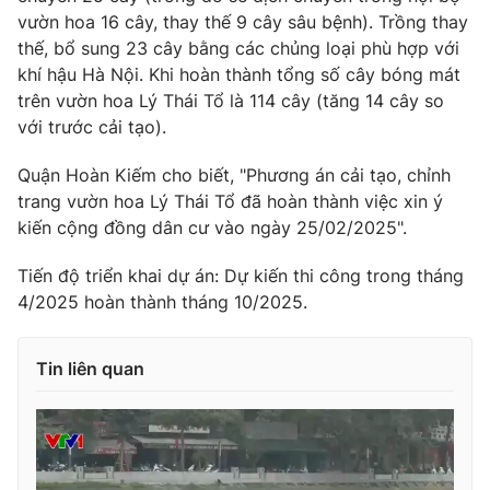
vườn hoa 16 cây, thay thế 9 cây sâu bệnh). Trồng thay
thế, bổ sung 23 cây bằng các chủng loại phù hợp với
khí hậu Hà Nội. Khi hoàn thành tổng số cây bóng mát
trên vườn hoa Lý Thái Tổ là 114 cây (tăng 14 cây so
THỜI BÁO VTV
với trước cải tạo).
Quận Hoàn Kiếm cho biết, "Phương án cải tạo, chỉnh
trang vườn hoa Lý Thái Tổ đã hoàn thành việc xin ý
Theo dõi báo trên
kiến cộng đồng dân cư vào ngày 25/02/2025".
Cơ quan chủ quản:
Tiến độ triển khai dự án: Dự kiến thi công trong tháng
Đài Truyền hình Việt Nam
4/2025 hoàn thành tháng 10/2025.
Cơ quan báo chí:
Thời báo VTV
Giấy phép hoạt động báo in và báo điện tử số 483/GP-BTTTT
cấp ngày 29/12/2023
Tin liên quan
Tổng Biên tập:
Vũ Thanh Thủy
Phó Tổng Biên tập:
Nguyễn Thị Mỹ Hạnh, Phạm Quốc Thắng,
Nguyễn Trọng Ninh
Tổng đài VTV:
024.38 355 931 - 024.38 355 932