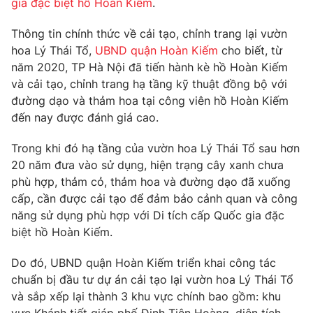
gia đặc biệt hồ Hoàn Kiếm
.
Phim VTV
Giải trí
Hậu trường
Thông tin chính thức về cải tạo, chỉnh trang lại vườn
Điện ảnh
hoa Lý Thái Tổ,
UBND quận Hoàn Kiếm
cho biết, từ
Đời sống
Nhân vật
năm 2020, TP Hà Nội đã tiến hành kè hồ Hoàn Kiếm
Âm nhạc
và cải tạo, chỉnh trang hạ tầng kỹ thuật đồng bộ với
Du lịch
Khán giả
Giáo dục
Sao
đường dạo và thảm hoa tại công viên hồ Hoàn Kiếm
Làm đẹp
Giải sao mai
đến nay được đánh giá cao.
Tuyển sinh
Công nghệ
Chất lượng cuộc sống
Trong khi đó hạ tầng của vườn hoa Lý Thái Tổ sau hơn
Học trực tuyến
20 năm đưa vào sử dụng, hiện trạng cây xanh chưa
Hitech Công nghệ tương lai
Giao lưu trực tuyến
phù hợp, thảm cỏ, thảm hoa và đường dạo đã xuống
Sản phẩm
cấp, cần được cải tạo để đảm bảo cảnh quan và công
năng sử dụng phù hợp với Di tích cấp Quốc gia đặc
Lịch phát sóng
Thị trường
biệt hồ Hoàn Kiếm.
Tư vấn
Do đó, UBND quận Hoàn Kiếm triển khai công tác
Chuyên mục khác
chuẩn bị đầu tư dự án cải tạo lại vườn hoa Lý Thái Tổ
Emagazine
Podcast
và sắp xếp lại thành 3 khu vực chính bao gồm: khu