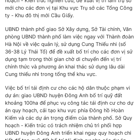
hoạch - Kiến trúc nghiên cứu, đề xuất vị trí làm trụ sở
mới cho các đơn vị tại Khu vực Trụ sở các Tổng Công
ty - Khu đô thị mới Cầu Giấy.
UBND thành phố giao Sở Xây dựng, Sở Tài chính, Văn
phòng UBND thành phố làm việc ngay với Thành đoàn
Hà Nội về việc quản lý, sử dụng Cung Thiếu nhi (số
36-38 Lý Thái Tổ) để đề xuất bố trí cho các đơn vị sử
dụng tạm trong thời gian chờ di chuyển đến vị trí
chính thức và phương án khai thác sử dụng lâu dài
Cung thiếu nhi trong tổng thể khu vực.
Việc bố trí tái định cư cho các hộ dân thuộc phạm vi
dự án: giao UBND huyện Đông Anh bố trí quỹ đất
khoảng 100ha để phục vụ công tác tái định cư cho dự
án quy hoạch, cải tạo khu vực phía Đông hồ Hoàn
Kiếm và các dự án trọng điểm của thành phố. Sở Quy
hoạch - Kiến trúc có trách nhiệm chủ trì phối hợp
UBND huyện Đông Anh triển khai ngay quy hoạch chi