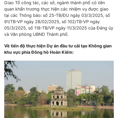
Giao Tổ công tác, các sở, ngành thành phố có liên
Photo
Infographic
quan khẩn trương thực hiện các nhiệm vụ được giao
tại các Thông báo: số 25-TB/ĐU ngày 03/3/2025, số
91/TB-VP ngày 28/02/2025, số 102/TB-VP ngày
Video
Shorts video
05/3/2025, số 118-TB/VP ngày 11/3/2025 của Đảng ủy
và Văn phòng UBND Thành phố.
VTV Money
VTV Thể thao
Về tiến độ thực hiện Dự án đầu tư cải tạo Không gian
khu vực phía Đông hồ Hoàn Kiếm:
VTV Sức khoẻ
Bất động sản
Thị trường 24h
Tấm lòng Việt
VTV4
Vươn mình bằng AI
VTV9
VTV8
Liên hệ tòa soạn
English