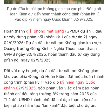
Dự án đầu tư cải tạo Không gian khu vực phía Đông hồ
Hoàn Kiếm dự kiến hoàn thành công trình (phân kỳ 1)
vào dịp kỷ niệm ngày Quốc khánh 02/9/2025.
THỜI BÁO VTV
Hoàn thành
giải phóng mặt bằng
(GPMB) dự án 1, đầu
tư xây dựng phần nổi (phân kỳ 1 của dự án 2) ngày
Theo dõi báo trên
02/9/2025; Dự án đầu tư cải tạo Không gian khu vực
Quảng trường Đông Kinh - Nghĩa Thục: hoàn thành
Cơ quan chủ quản:
Đài Truyền hình Việt Nam
GPMB ngày 30/4/2025, hoàn thành đầu tư xây dựng
Cơ quan báo chí:
Thời báo VTV
phần nổi ngày 02/9/2025.
Giấy phép hoạt động báo in và báo điện tử số 483/GP-BTTTT
cấp ngày 29/12/2023
Đối với quy hoạch, dự án đầu tư cải tạo Không gian
khu vực phía Đông hồ Hoàn Kiếm: đặt mốc hoàn thành
Tổng Biên tập:
Vũ Thanh Thủy
công trình (phân kỳ 1) vào dịp
kỷ niệm ngày Quốc
Phó Tổng Biên tập:
Nguyễn Thị Mỹ Hạnh, Phạm Quốc Thắng,
khánh 02/9/2025
, góp phần vào việc đảm bảo hoàn
Nguyễn Trọng Ninh
thành chỉ tiêu tăng trưởng 8% trong năm 2025 của
Tổng đài VTV:
024.38 355 931 - 024.38 355 932
Thủ đô, UBND thành phố đã chỉ đạo thực hiện các
Ðiện thoại Thời báo VTV:
024.66 897 897
biện pháp nhằm tạo "làn xanh" đặc biệt cho dự án.