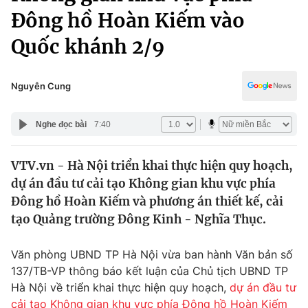
Chính trị
Đông hồ Hoàn Kiếm vào
Truyền hình
Văn hóa - Giải trí
Quốc khánh 2/9
Xã hội
Y tế
Đời sống
Pháp luật
Nguyễn Cung
Công nghệ
Giáo dục
Y tế
Nghe đọc bài
7:40
Thế giới
VTV.vn - Hà Nội triển khai thực hiện quy hoạch,
dự án đầu tư cải tạo Không gian khu vực phía
Tin tức
Đông hồ Hoàn Kiếm và phương án thiết kế, cải
Kinh tế
tạo Quảng trường Đông Kinh - Nghĩa Thục.
Thế giới đó đây
Tài chính
Dữ liệu và đời sống
Câu chuyện quốc tế
Văn phòng UBND TP Hà Nội vừa ban hành Văn bản số
Thị trường
137/TB-VP thông báo kết luận của Chủ tịch UBND TP
Truyền hình
Góc doanh nghiệp
Hà Nội về triển khai thực hiện quy hoạch,
dự án đầu tư
cải tạo Không gian khu vực phía Đông hồ Hoàn Kiếm