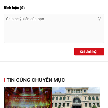
Bình luận
(
0
)
Gửi bình luận
TIN CÙNG CHUYÊN MỤC