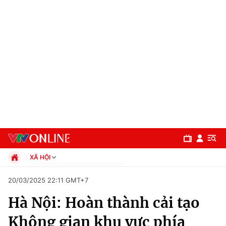
XÃ HỘI
Chính trị
20/03/2025 22:11 GMT+7
Xã hội
Hà Nội: Hoàn thành cải tạo
Pháp luật
Chuyên mục
Kinh tế
Không gian khu vực phía
Thể thao