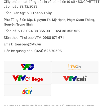
Giấy phép hoạt động báo in và báo điện tử số 483/GP-BTTTT
cấp ngày 29/12/2023
Tổng Biên tập:
Vũ Thanh Thủy
Phó Tổng Biên tập:
Nguyễn Thị Mỹ Hạnh, Phạm Quốc Thắng,
Nguyễn Trọng Ninh
Tổng đài VTV:
024.38 355 931 - 024.38 355 932
Ðiện thoại Thời báo VTV:
0988 671 671
Email:
toasoan@vtv.vn
Liên hệ quảng cáo:
(024) 626 79595
® Cấm sao chép dưới mọi hình thức nếu không có sự chấp