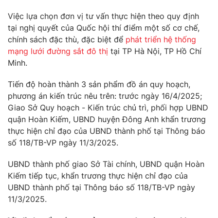
Email:
toasoan@vtv.vn
Liên hệ quảng cáo:
024-7300.7108
Việc lựa chọn đơn vị tư vấn thực hiện theo quy định
tại nghị quyết của Quốc hội thí điểm một số cơ chế,
chính sách đặc thù, đặc biệt để
phát triển hệ thống
mạng lưới đường sắt đô thị
tại TP Hà Nội, TP Hồ Chí
Minh.
Tiến độ hoàn thành 3 sản phẩm đồ án quy hoạch,
phương án kiến trúc nêu trên: trước ngày 16/4/2025;
Giao Sở Quy hoạch - Kiến trúc chủ trì, phối hợp UBND
quận Hoàn Kiếm, UBND huyện Đông Anh khẩn trương
thực hiện chỉ đạo của UBND thành phố tại Thông báo
số 118/TB-VP ngày 11/3/2025.
® Cấm sao chép dưới mọi hình thức nếu không có sự chấp
thuận bằng văn bản. Ghi rõ nguồn VTV.vn khi phát hành lại
UBND thành phố giao Sở Tài chính, UBND quận Hoàn
thông tin từ website này.
Kiếm tiếp tục, khẩn trương thực hiện chỉ đạo của
UBND thành phố tại Thông báo số 118/TB-VP ngày
11/3/2025.