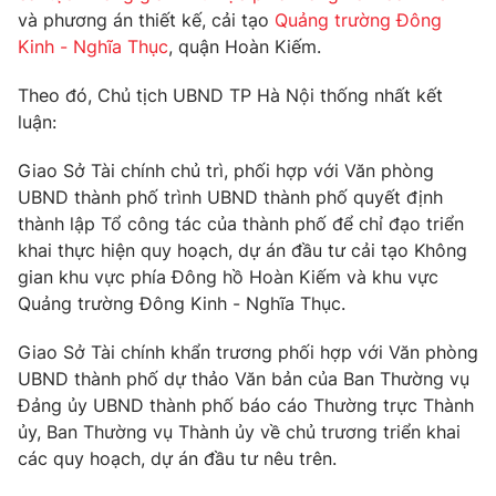
Phim VTV
và phương án thiết kế, cải tạo
Quảng trường Đông
Giải trí
Kinh - Nghĩa Thục
, quận Hoàn Kiếm.
Hậu trường
Điện ảnh
Đời sống
Nhân vật
Theo đó, Chủ tịch UBND TP Hà Nội thống nhất kết
Âm nhạc
luận:
Du lịch
Khán giả
Giáo dục
Sao
Giao Sở Tài chính chủ trì, phối hợp với Văn phòng
Làm đẹp
Giải sao mai
UBND thành phố trình UBND thành phố quyết định
Tuyển sinh
Công nghệ
Chất lượng cuộc sống
thành lập Tổ công tác của thành phố để chỉ đạo triển
Học trực tuyến
khai thực hiện quy hoạch, dự án đầu tư cải tạo Không
Hitech Công nghệ tương lai
gian khu vực phía Đông hồ Hoàn Kiếm và khu vực
Giao lưu trực tuyến
Quảng trường Đông Kinh - Nghĩa Thục.
Sản phẩm
Lịch phát sóng
Thị trường
Giao Sở Tài chính khẩn trương phối hợp với Văn phòng
UBND thành phố dự thảo Văn bản của Ban Thường vụ
Tư vấn
Đảng ủy UBND thành phố báo cáo Thường trực Thành
Chuyên mục khác
ủy, Ban Thường vụ Thành ủy về chủ trương triển khai
các quy hoạch, dự án đầu tư nêu trên.
Emagazine
Podcast