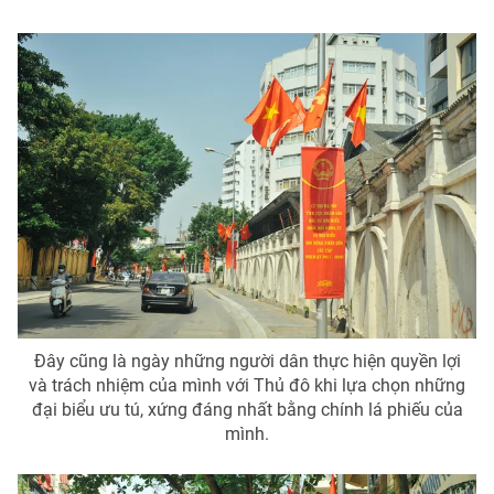
Ðiện thoại Thời báo VTV:
024.66 897 897
Email:
toasoan@vtv.vn
Liên hệ quảng cáo:
024-7300.7108
Đây cũng là ngày những người dân thực hiện quyền lợi
và trách nhiệm của mình với Thủ đô khi lựa chọn những
® Cấm sao chép dưới mọi hình thức nếu không có sự chấp
thuận bằng văn bản. Ghi rõ nguồn VTV.vn khi phát hành lại
đại biểu ưu tú, xứng đáng nhất bằng chính lá phiếu của
thông tin từ website này.
mình.