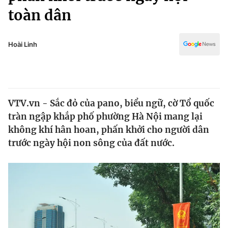
Chính trị
toàn dân
Truyền hình
Văn hóa - Giải trí
Xã hội
Y tế
Hoài Linh
Đời sống
Pháp luật
Công nghệ
Giáo dục
Y tế
VTV.vn - Sắc đỏ của pano, biểu ngữ, cờ Tổ quốc
tràn ngập khắp phố phường Hà Nội mang lại
Thế giới
không khí hân hoan, phấn khởi cho người dân
Tin tức
trước ngày hội non sông của đất nước.
Kinh tế
Thế giới đó đây
Tài chính
Dữ liệu và đời sống
Câu chuyện quốc tế
Thị trường
Truyền hình
Góc doanh nghiệp