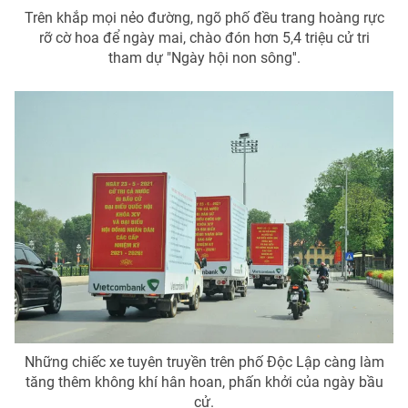
Trên khắp mọi nẻo đường, ngõ phố đều trang hoàng rực
rỡ cờ hoa để ngày mai, chào đón hơn 5,4 triệu cử tri
tham dự "Ngày hội non sông''.
THỜI BÁO VTV
Theo dõi báo trên
Cơ quan chủ quản:
Đài Truyền hình Việt Nam
Cơ quan báo chí:
Thời báo VTV
Giấy phép hoạt động báo in và báo điện tử số 483/GP-BTTTT
cấp ngày 29/12/2023
Tổng Biên tập:
Vũ Thanh Thủy
Phó Tổng Biên tập:
Nguyễn Thị Mỹ Hạnh, Phạm Quốc Thắng,
Những chiếc xe tuyên truyền trên phố Độc Lập càng làm
Nguyễn Trọng Ninh
tăng thêm không khí hân hoan, phấn khởi của ngày bầu
Tổng đài VTV:
024.38 355 931 - 024.38 355 932
cử.