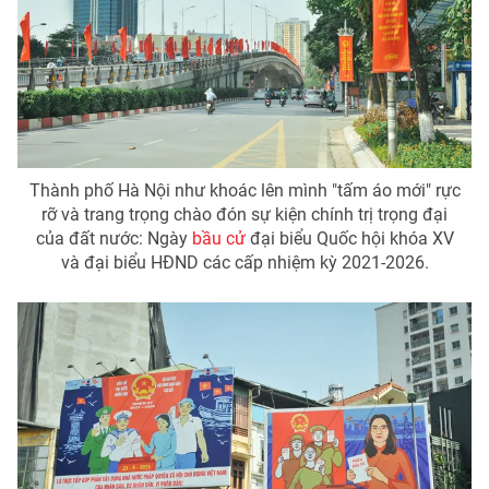
Phim VTV
Giải trí
Hậu trường
Điện ảnh
Đời sống
Nhân vật
Âm nhạc
Du lịch
Khán giả
Giáo dục
Sao
Làm đẹp
Giải sao mai
Thành phố Hà Nội như khoác lên mình "tấm áo mới" rực
Tuyển sinh
Công nghệ
rỡ và trang trọng chào đón sự kiện chính trị trọng đại
Chất lượng cuộc sống
Học trực tuyến
của đất nước: Ngày
bầu cử
đại biểu Quốc hội khóa XV
Hitech Công nghệ tương lai
và đại biểu HÐND các cấp nhiệm kỳ 2021-2026.
Giao lưu trực tuyến
Sản phẩm
Lịch phát sóng
Thị trường
Tư vấn
Chuyên mục khác
Emagazine
Podcast