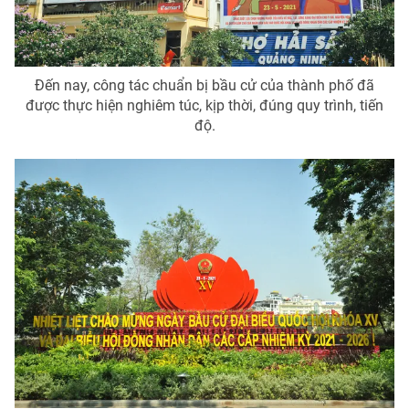
Photo
Infographic
Video
Shorts video
Đến nay, công tác chuẩn bị bầu cử của thành phố đã
được thực hiện nghiêm túc, kịp thời, đúng quy trình, tiến
độ.
VTV Money
VTV Thể thao
VTV Sức khoẻ
Bất động sản
Thị trường 24h
Tấm lòng Việt
VTV4
Vươn mình bằng AI
VTV9
VTV8
Liên hệ tòa soạn
English