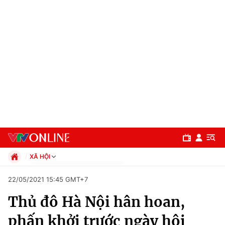
XÃ HỘI
Chính trị
22/05/2021 15:45 GMT+7
Xã hội
Thủ đô Hà Nội hân hoan,
Pháp luật
Chuyên mục
Kinh tế
phấn khởi trước ngày hội
Thể thao