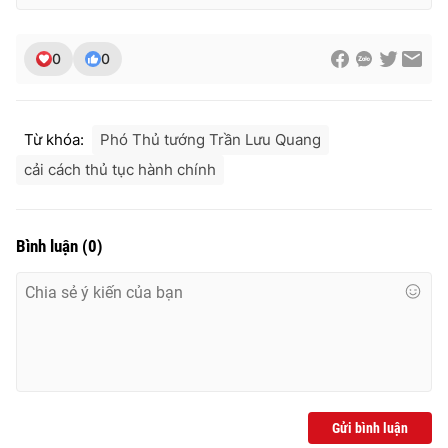
Ðiện thoại Thời báo VTV:
024.66 897 897
Email:
toasoan@vtv.vn
0
0
Liên hệ quảng cáo:
024-7300.7108
Từ khóa:
Phó Thủ tướng Trần Lưu Quang
cải cách thủ tục hành chính
Bình luận
(
0
)
® Cấm sao chép dưới mọi hình thức nếu không có sự chấp
thuận bằng văn bản. Ghi rõ nguồn VTV.vn khi phát hành lại
thông tin từ website này.
Gửi bình luận