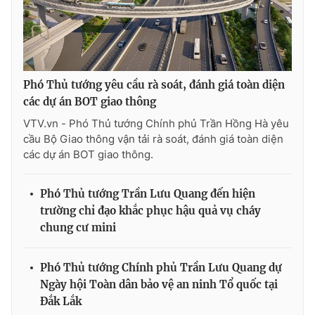
THỜI BÁO VTV
Phó Thủ tướng yêu cầu rà soát, đánh giá toàn diện
các dự án BOT giao thông
VTV.vn - Phó Thủ tướng Chính phủ Trần Hồng Hà yêu
Theo dõi báo trên
cầu Bộ Giao thông vận tải rà soát, đánh giá toàn diện
các dự án BOT giao thông.
Cơ quan chủ quản:
Đài Truyền hình Việt Nam
Phó Thủ tướng Trần Lưu Quang đến hiện
Cơ quan báo chí:
Thời báo VTV
trường chỉ đạo khắc phục hậu quả vụ cháy
Giấy phép hoạt động báo in và báo điện tử số 483/GP-BTTTT
chung cư mini
cấp ngày 29/12/2023
Tổng Biên tập:
Vũ Thanh Thủy
Phó Thủ tướng Chính phủ Trần Lưu Quang dự
Phó Tổng Biên tập:
Nguyễn Thị Mỹ Hạnh, Phạm Quốc Thắng,
Ngày hội Toàn dân bảo vệ an ninh Tổ quốc tại
Nguyễn Trọng Ninh
Đắk Lắk
Tổng đài VTV:
024.38 355 931 - 024.38 355 932