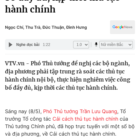
Chính trị
hành chính
Truyền hình
Văn hóa - Giải trí
Xã hội
Y tế
Ngọc Chí, Thu Trà, Đức Thuận, Đình Hưng
Đời sống
Pháp luật
Công nghệ
Nghe đọc bài
1:22
Giáo dục
Y tế
VTV.vn - Phó Thủ tướng đề nghị các bộ ngành,
địa phương phải tập trung rà soát các thủ tục
Thế giới
hành chính nội bộ, thực hiện nghiêm việc công
Tin tức
bố đầy đủ, kịp thời các thủ tục hành chính.
Kinh tế
Thế giới đó đây
Tài chính
Dữ liệu và đời sống
Sáng nay (8/5),
Phó Thủ tướng Trần Lưu Quang
, Tổ
Câu chuyện quốc tế
Thị trường
trưởng Tổ công tác
Cải cách thủ tục hành chính
của
Thủ tướng Chính phủ, đã họp trực tuyến với một số bộ
Truyền hình
Góc doanh nghiệp
và địa phương, về Cải cách thủ tục hành chính.