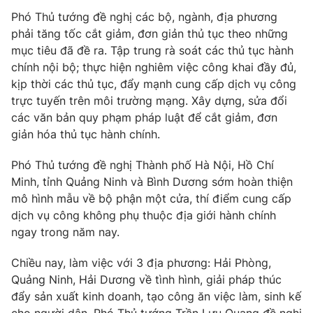
Phim VTV
Giải trí
Phó Thủ tướng đề nghị các bộ, ngành, địa phương
Hậu trường
phải tăng tốc cắt giảm, đơn giản thủ tục theo những
Điện ảnh
mục tiêu đã đề ra. Tập trung rà soát các thủ tục hành
Đời sống
Nhân vật
chính nội bộ; thực hiện nghiêm việc công khai đầy đủ,
Âm nhạc
kịp thời các thủ tục, đẩy mạnh cung cấp dịch vụ công
Du lịch
Khán giả
Giáo dục
Sao
trực tuyến trên môi trường mạng. Xây dựng, sửa đổi
Làm đẹp
Giải sao mai
các văn bản quy phạm pháp luật để cắt giảm, đơn
Tuyển sinh
giản hóa thủ tục hành chính.
Công nghệ
Chất lượng cuộc sống
Học trực tuyến
Phó Thủ tướng đề nghị Thành phố Hà Nội, Hồ Chí
Hitech Công nghệ tương lai
Giao lưu trực tuyến
Minh, tỉnh Quảng Ninh và Bình Dương sớm hoàn thiện
Sản phẩm
mô hình mẫu về bộ phận một cửa, thí điểm cung cấp
dịch vụ công không phụ thuộc địa giới hành chính
Lịch phát sóng
Thị trường
ngay trong năm nay.
Tư vấn
Chiều nay, làm việc với 3 địa phương: Hải Phòng,
Chuyên mục khác
Quảng Ninh, Hải Dương về tình hình, giải pháp thúc
Emagazine
Podcast
đẩy sản xuất kinh doanh, tạo công ăn việc làm, sinh kế