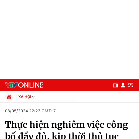
XÃ HỘI
Chính trị
08/05/2024 22:23 GMT+7
Xã hội
Thực hiện nghiêm việc công
Pháp luật
Chuyên mục
Kinh tế
bố đầy đủ, kịp thời thủ tục
Thể thao