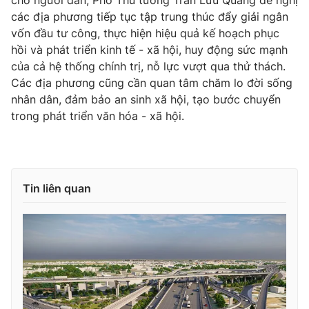
cho người dân, Phó Thủ tướng Trần Lưu Quang đề nghị
các địa phương tiếp tục tập trung thúc đẩy giải ngân
Photo
Infographic
vốn đầu tư công, thực hiện hiệu quả kế hoạch phục
hồi và phát triển kinh tế - xã hội, huy động sức mạnh
Video
Shorts video
của cả hệ thống chính trị, nỗ lực vượt qua thử thách.
Các địa phương cũng cần quan tâm chăm lo đời sống
nhân dân, đảm bảo an sinh xã hội, tạo bước chuyển
VTV Money
VTV Thể thao
trong phát triển văn hóa - xã hội.
VTV Sức khoẻ
Bất động sản
Thị trường 24h
Tấm lòng Việt
Tin liên quan
VTV4
Vươn mình bằng AI
VTV9
VTV8
Liên hệ tòa soạn
English