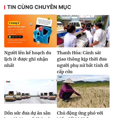
TIN CÙNG CHUYÊN MỤC
Người lên kế hoạch du
Thanh Hóa: Cảnh sát
lịch ít được ghi nhận
giao thông kịp thời đưa
nhất
người phụ nữ bất tỉnh đi
cấp cứu
Dồn sức đưa dự án sân
Chủ động ứng phó với