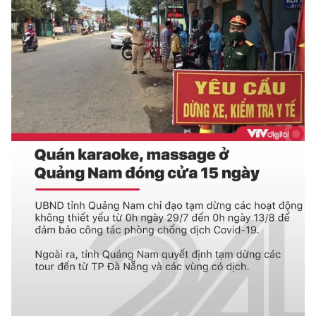
Photo
Infographic
Video
Shorts video
VTV Money
VTV Thể thao
VTV Sức khoẻ
Bất động sản
Thị trường 24h
Tấm lòng Việt
VTV4
Vươn mình bằng AI
VTV9
VTV8
Liên hệ tòa soạn
English