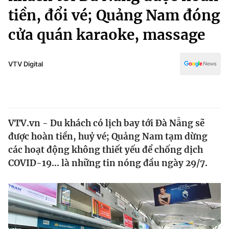
Chính trị
tiền, đổi vé; Quảng Nam đóng
Truyền hình
Văn hóa - Giải trí
cửa quán karaoke, massage
Xã hội
Y tế
Đời sống
Pháp luật
VTV Digital
Công nghệ
Giáo dục
Y tế
Thế giới
VTV.vn - Du khách có lịch bay tới Đà Nẵng sẽ
được hoàn tiền, huỷ vé; Quảng Nam tạm dừng
Tin tức
các hoạt động không thiết yếu để chống dịch
Kinh tế
COVID-19... là những tin nóng đầu ngày 29/7.
Thế giới đó đây
Tài chính
Dữ liệu và đời sống
Câu chuyện quốc tế
Thị trường
Truyền hình
Góc doanh nghiệp