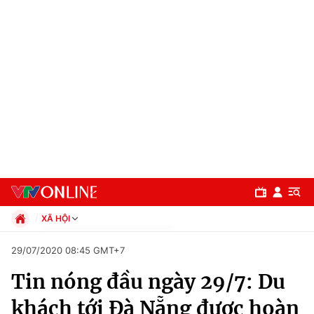
XÃ HỘI
Chính trị
29/07/2020 08:45 GMT+7
Xã hội
Tin nóng đầu ngày 29/7: Du
Pháp luật
Chuyên mục
Kinh tế
khách tới Đà Nẵng được hoàn
Thể thao