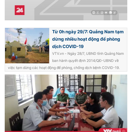
THỜI BÁO VTV
Từ 0h ngày 29/7: Quảng Nam tạm
dừng nhiều hoạt động để phòng
dịch COVID-19
VTV.vn - Ngày 28/7, UBND tỉnh Quảng Nam
Theo dõi báo trên
ban hành quyết định 2014/QĐ-UBND về
việc tạm dừng các hoạt động để phòng, chống dịch bệnh COVID-19.
Cơ quan chủ quản:
Đài Truyền hình Việt Nam
Cơ quan báo chí:
Thời báo VTV
Giấy phép hoạt động báo in và báo điện tử số 483/GP-BTTTT
cấp ngày 29/12/2023
Tổng Biên tập:
Vũ Thanh Thủy
Phó Tổng Biên tập:
Nguyễn Thị Mỹ Hạnh, Phạm Quốc Thắng,
Nguyễn Trọng Ninh
Tổng đài VTV:
024.38 355 931 - 024.38 355 932