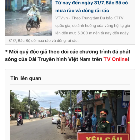
Từ nay đến ngày 31/7, Bắc Bộ có
mưa rào và dông rải rác
VTV.vn - Theo Trung tâm Dự báo KTTV
quốc gia, do ảnh hưởng của vùng hội tụ gió
lên đến mực 5.000 m nên từ nay đến ngày
31/7, Bắc Bộ có mưa rào và dông rải rác.
* Mời quý độc giả theo dõi các chương trình đã phát
sóng của Đài Truyền hình Việt Nam trên
TV Online
!
Tin liên quan