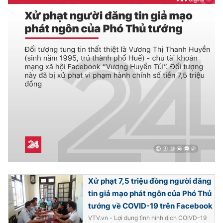
Ðiện thoại Thời báo VTV:
024.66 897 897
Email:
toasoan@vtv.vn
Liên hệ quảng cáo:
024-7300.7108
® Cấm sao chép dưới mọi hình thức nếu không có sự chấp
Xử phạt 7,5 triệu đồng người đăng
thuận bằng văn bản. Ghi rõ nguồn VTV.vn khi phát hành lại
tin giả mạo phát ngôn của Phó Thủ
thông tin từ website này.
tướng về COVID-19 trên Facebook
VTV.vn - Lợi dụng tình hình dịch COIVD-19