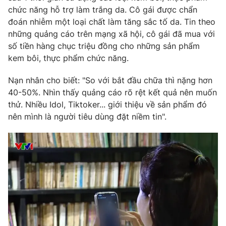
chức năng hỗ trợ làm trắng da. Cô gái được chẩn
Photo
Infographic
đoán nhiễm một loại chất làm tăng sắc tố da. Tin theo
những quảng cáo trên mạng xã hội, cô gái đã mua với
Video
Shorts video
số tiền hàng chục triệu đồng cho những sản phẩm
kem bôi, thực phẩm chức năng.
VTV Money
VTV Thể thao
Nạn nhân cho biết: "So với bắt đầu chữa thì nặng hơn
40-50%. Nhìn thấy quảng cáo rõ rệt kết quả nên muốn
VTV Sức khoẻ
Bất động sản
thử. Nhiều Idol, Tiktoker... giới thiệu về sản phẩm đó
nên mình là người tiêu dùng đặt niềm tin".
Thị trường 24h
Tấm lòng Việt
VTV4
Vươn mình bằng AI
VTV9
VTV8
Liên hệ tòa soạn
English