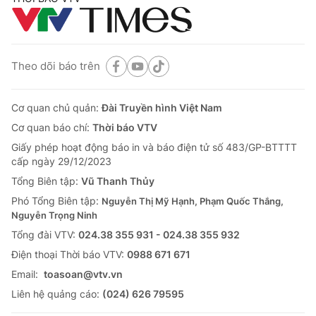
Theo dõi báo trên
Cơ quan chủ quản:
Đài Truyền hình Việt Nam
Cơ quan báo chí:
Thời báo VTV
Giấy phép hoạt động báo in và báo điện tử số 483/GP-BTTTT
cấp ngày 29/12/2023
Tổng Biên tập:
Vũ Thanh Thủy
Phó Tổng Biên tập:
Nguyễn Thị Mỹ Hạnh, Phạm Quốc Thắng,
Nguyễn Trọng Ninh
Tổng đài VTV:
024.38 355 931 - 024.38 355 932
Ðiện thoại Thời báo VTV:
0988 671 671
Email:
toasoan@vtv.vn
Liên hệ quảng cáo:
(024) 626 79595