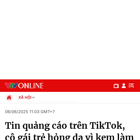
XÃ HỘI
Chính trị
06/06/2025 11:03 GMT+7
Xã hội
Tin quảng cáo trên TikTok,
Pháp luật
Chuyên mục
Kinh tế
cô gái trẻ hỏng da vì kem làm
Thể thao