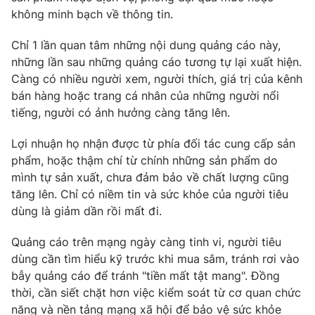
Ðiện thoại Thời báo VTV:
024.66 897 897
không minh bạch về thông tin.
Email:
toasoan@vtv.vn
Chỉ 1 lần quan tâm những nội dung quảng cáo này,
Liên hệ quảng cáo:
024-7300.7108
những lần sau những quảng cáo tương tự lại xuất hiện.
Càng có nhiều người xem, người thích, giá trị của kênh
bán hàng hoặc trang cá nhân của những người nổi
tiếng, người có ảnh hưởng càng tăng lên.
Lợi nhuận họ nhận được từ phía đối tác cung cấp sản
phẩm, hoặc thậm chí từ chính những sản phẩm do
mình tự sản xuất, chưa đảm bảo về chất lượng cũng
tăng lên. Chỉ có niềm tin và sức khỏe của người tiêu
dùng là giảm dần rồi mất đi.
Quảng cáo trên mạng ngày càng tinh vi, người tiêu
® Cấm sao chép dưới mọi hình thức nếu không có sự chấp
dùng cần tìm hiểu kỹ trước khi mua sắm, tránh rơi vào
thuận bằng văn bản. Ghi rõ nguồn VTV.vn khi phát hành lại
thông tin từ website này.
bẫy quảng cáo để tránh "tiền mất tật mang". Đồng
thời, cần siết chặt hơn việc kiểm soát từ cơ quan chức
năng và nền tảng mạng xã hội để bảo vệ sức khỏe