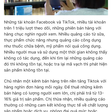
Những tài khoản Facebook và TikTok, nhiều tài khoản
THỜI BÁO VTV
trên 1 triệu lượt theo dõi, những phiên bán hàng với
hàng chục nghìn người xem. Nhiều quảng cáo từ sữa,
thực phẩm chức năng nhưng quảng cáo công dụng
như thuốc chữa bệnh, mỹ phẩm nói quá công dụng.
Theo dõi báo trên
Nhiều người mua và sử dụng một thời gian không thấy
không có tác dụng, đến khi tìm lại những quảng cáo
Cơ quan chủ quản:
Đài Truyền hình Việt Nam
đó thì không tồn tại, hoặc tra lại mã vạch thì phát hiện
sản phẩm không tồn tại.
Cơ quan báo chí:
Thời báo VTV
Giấy phép hoạt động báo in và báo điện tử số 483/GP-BTTTT
Chủ nhân một kênh bán hàng trên nền tảng Tiktok với
cấp ngày 29/12/2023
hàng nghìn đơn hàng mỗi ngày. Để thuê những kênh
Tổng Biên tập:
Vũ Thanh Thủy
bán hàng có lượng người xem lớn, chị phải trả từ 13-
Phó Tổng Biên tập:
Nguyễn Thị Mỹ Hạnh, Phạm Quốc Thắng,
16% giá trị sản phẩm. Chị thừa nhận, nhiều quảng cáo
Nguyễn Trọng Ninh
thường có những cam kết không thực tế về chất lượng
Tổng đài VTV:
024.38 355 931 - 024.38 355 932
sản phẩm hoặc dịch vụ, phóng đại quá mức hoặc