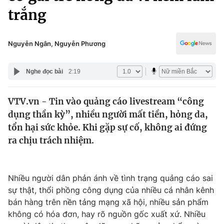
Chính trị
trắng
Truyền hình
Văn hóa - Giải trí
Xã hội
Y tế
Nguyễn Ngân, Nguyễn Phương
Đời sống
Pháp luật
Công nghệ
Nghe đọc bài
2:19
Giáo dục
Y tế
VTV.vn - Tin vào quảng cáo livestream “công
dụng thần kỳ”, nhiều người mất tiền, hỏng da,
Thế giới
tổn hại sức khỏe. Khi gặp sự cố, không ai đứng
Tin tức
ra chịu trách nhiệm.
Kinh tế
Thế giới đó đây
Tài chính
Dữ liệu và đời sống
Nhiều người dân phản ánh về tình trạng quảng cáo sai
Câu chuyện quốc tế
Thị trường
sự thật, thổi phồng công dụng của nhiều cá nhân kênh
bán hàng trên nền tảng mạng xã hội, nhiều sản phẩm
Truyền hình
Góc doanh nghiệp
không có hóa đơn, hay rõ nguồn gốc xuất xứ. Nhiều