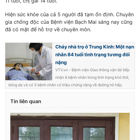
11 tuổi, chị gái 14 tuổi.
Hiện sức khỏe của cả 5 người đã tạm ổn định. Chuyên
gia chống độc của Bệnh viện Bạch Mai sáng nay cũng
đã có mặt để hỗ trợ về chuyên môn.
THỜI BÁO VTV
Cháy nhà trọ ở Trung Kính: Một nạn
nhân 84 tuổi tình trạng tương đối
Theo dõi báo trên
nặng
VTV.vn - Bệnh viện Giao thông vận tải tiếp
nhận 6 bệnh nhân trong tình trạng khó thở,
Cơ quan chủ quản:
Đài Truyền hình Việt Nam
bỏng da và có 3 bệnh nhân có triệu chứng nặng về đường hô hấp.
Cơ quan báo chí:
Thời báo VTV
Giấy phép hoạt động báo in và báo điện tử số 483/GP-BTTTT
Tin liên quan
cấp ngày 29/12/2023
Tổng Biên tập:
Vũ Thanh Thủy
Phó Tổng Biên tập:
Nguyễn Thị Mỹ Hạnh, Phạm Quốc Thắng,
Nguyễn Trọng Ninh
Tổng đài VTV:
024.38 355 931 - 024.38 355 932