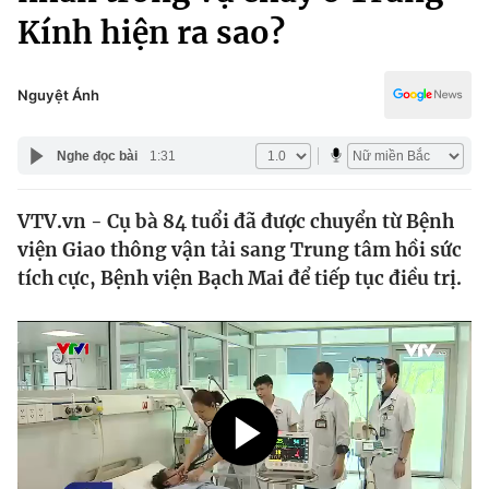
Chính trị
Kính hiện ra sao?
Truyền hình
Văn hóa - Giải trí
Xã hội
Y tế
Nguyệt Ánh
Đời sống
Pháp luật
Công nghệ
Nghe đọc bài
1:31
Giáo dục
Y tế
VTV.vn - Cụ bà 84 tuổi đã được chuyển từ Bệnh
viện Giao thông vận tải sang Trung tâm hồi sức
Thế giới
tích cực, Bệnh viện Bạch Mai để tiếp tục điều trị.
Tin tức
Kinh tế
Thế giới đó đây
Tài chính
Dữ liệu và đời sống
Câu chuyện quốc tế
Thị trường
Truyền hình
Góc doanh nghiệp