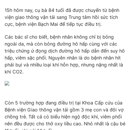
Photo
Infographic
15h hôm nay, cụ bà 84 tuổi đã được chuyển từ bệnh
viện giao thông vận tải sang Trung tâm hồi sức tích
cực, bệnh viện Bạch Mai để tiếp tục điều trị.
Video
Shorts video
Các bác sĩ cho biết, bệnh nhân không chỉ bị bỏng
VTV Money
VTV Thể thao
ngoài da, mà còn bỏng đường hô hấp cùng với các
triệu chứng ứ đọng dịch đường hô hấp dẫn đến suy hô
hấp, viêm sặc phổi. Nguyên nhân là do bệnh nhân hít
VTV Sức khoẻ
Bất động sản
phải bụi và nhiều loại khí hỗn hợp, nhưng nặng nhất là
khí CO2.
Thị trường 24h
Tấm lòng Việt
VTV4
Vươn mình bằng AI
Còn 5 trường hợp đang điều trị tại Khoa Cấp cứu của
Bệnh viện Giao thông vận tải gồm 3 mẹ con và đôi vợ
VTV9
VTV8
chồng trẻ. Tất cả có biểu hiện ngộ độc khí, viêm phổi
nên đều được cho thở oxy liều cao. Nhỏ nhất là cậu bé
Liên hệ tòa soạn
English