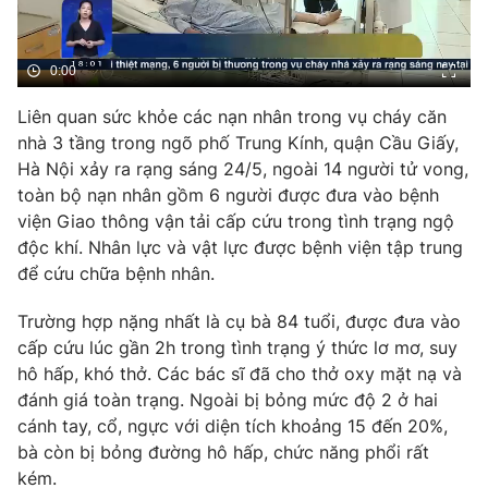
Phim VTV
Giải trí
Hậu trường
Điện ảnh
0:00
Đời sống
Nhân vật
Âm nhạc
Liên quan sức khỏe các nạn nhân trong vụ cháy căn
Du lịch
Khán giả
nhà 3 tầng trong ngõ phố Trung Kính, quận Cầu Giấy,
Giáo dục
Sao
Hà Nội xảy ra rạng sáng 24/5, ngoài 14 người tử vong,
Làm đẹp
Giải sao mai
Tuyển sinh
toàn bộ nạn nhân gồm 6 người được đưa vào bệnh
Công nghệ
Chất lượng cuộc sống
viện Giao thông vận tải cấp cứu trong tình trạng ngộ
Học trực tuyến
độc khí. Nhân lực và vật lực được bệnh viện tập trung
Hitech Công nghệ tương lai
để cứu chữa bệnh nhân.
Giao lưu trực tuyến
Sản phẩm
Trường hợp nặng nhất là cụ bà 84 tuổi, được đưa vào
Lịch phát sóng
Thị trường
cấp cứu lúc gần 2h trong tình trạng ý thức lơ mơ, suy
hô hấp, khó thở. Các bác sĩ đã cho thở oxy mặt nạ và
Tư vấn
đánh giá toàn trạng. Ngoài bị bỏng mức độ 2 ở hai
Chuyên mục khác
cánh tay, cổ, ngực với diện tích khoảng 15 đến 20%,
bà còn bị bỏng đường hô hấp, chức năng phổi rất
Emagazine
Podcast
kém.