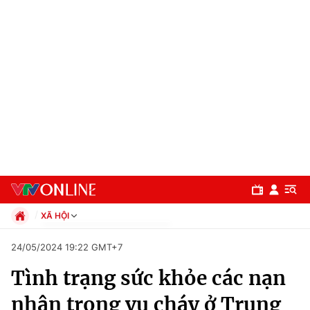
XÃ HỘI
Chính trị
24/05/2024 19:22 GMT+7
Xã hội
Tình trạng sức khỏe các nạn
Pháp luật
Chuyên mục
Kinh tế
nhân trong vụ cháy ở Trung
Thể thao