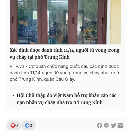
Ðiện thoại Thời báo VTV:
024.66 897 897
Email:
toasoan@vtv.vn
Liên hệ quảng cáo:
024-7300.7108
Xác định được danh tính 11/14 người tử vong trong
vụ cháy tại phố Trung Kính
VTV.vn - Cơ quan chức năng bước đầu xác định được
danh tính 11/14 người tử vong trong vụ cháy nhà trọ ở
phố Trung Kính, quận Cầu Giấy.
Hội Chữ thập đỏ Việt Nam hỗ trợ khẩn cấp các
® Cấm sao chép dưới mọi hình thức nếu không có sự chấp
nạn nhân vụ cháy nhà trọ ở Trung Kính
thuận bằng văn bản. Ghi rõ nguồn VTV.vn khi phát hành lại
thông tin từ website này.
0
0