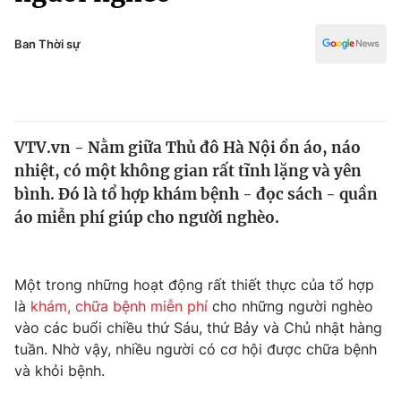
Chính trị
Truyền hình
Văn hóa - Giải trí
Ban Thời sự
Xã hội
Y tế
Đời sống
Pháp luật
Công nghệ
Giáo dục
VTV.vn - Nằm giữa Thủ đô Hà Nội ồn áo, náo
Y tế
nhiệt, có một không gian rất tĩnh lặng và yên
bình. Đó là tổ hợp khám bệnh - đọc sách - quần
Thế giới
áo miễn phí giúp cho người nghèo.
Tin tức
Kinh tế
Một trong những hoạt động rất thiết thực của tổ hợp
Thế giới đó đây
Tài chính
là
khám, chữa bệnh miễn phí
cho những người nghèo
Dữ liệu và đời sống
Câu chuyện quốc tế
vào các buổi chiều thứ Sáu, thứ Bảy và Chủ nhật hàng
Thị trường
tuần. Nhờ vậy, nhiều người có cơ hội được chữa bệnh
Truyền hình
và khỏi bệnh.
Góc doanh nghiệp