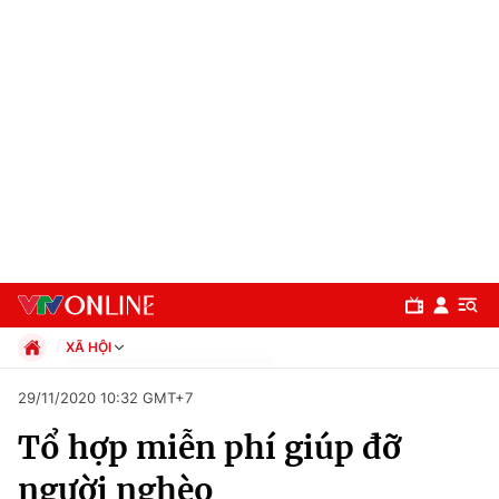
XÃ HỘI
Chính trị
29/11/2020 10:32 GMT+7
Xã hội
Tổ hợp miễn phí giúp đỡ
Pháp luật
Chuyên mục
Kinh tế
người nghèo
Thể thao