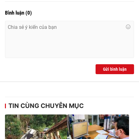
Bình luận
(
0
)
Gửi bình luận
TIN CÙNG CHUYÊN MỤC