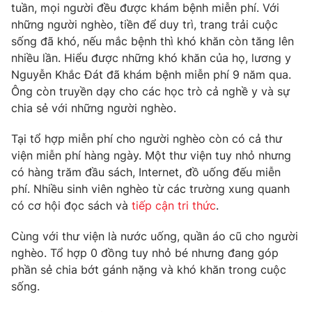
tuần, mọi người đều được khám bệnh miễn phí. Với
Photo
Infographic
những người nghèo, tiền để duy trì, trang trải cuộc
sống đã khó, nếu mắc bệnh thì khó khăn còn tăng lên
nhiều lần. Hiểu được những khó khăn của họ, lương y
Video
Shorts video
Nguyễn Khắc Đát đã khám bệnh miễn phí 9 năm qua.
Ông còn truyền dạy cho các học trò cả nghề y và sự
VTV Money
VTV Thể thao
chia sẻ với những người nghèo.
Tại tổ hợp miễn phí cho người nghèo còn có cả thư
VTV Sức khoẻ
Bất động sản
viện miễn phí hàng ngày. Một thư viện tuy nhỏ nhưng
có hàng trăm đầu sách, Internet, đồ uống đếu miễn
Thị trường 24h
Tấm lòng Việt
phí. Nhiều sinh viên nghèo từ các trường xung quanh
có cơ hội đọc sách và
tiếp cận tri thức
.
VTV4
Vươn mình bằng AI
Cùng với thư viện là nước uống, quần áo cũ cho người
nghèo. Tổ hợp 0 đồng tuy nhỏ bé nhưng đang góp
VTV9
VTV8
phần sẻ chia bớt gánh nặng và khó khăn trong cuộc
sống.
Liên hệ tòa soạn
English