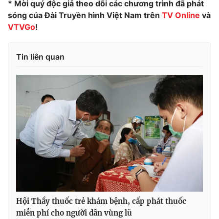
* Mời quý độc giả theo dõi các chương trình đã phát
sóng của Đài Truyền hình Việt Nam trên
TV Online
và
VTVGo
!
THỜI BÁO VTV
Tin liên quan
Theo dõi báo trên
Cơ quan chủ quản:
Đài Truyền hình Việt Nam
Cơ quan báo chí:
Thời báo VTV
Giấy phép hoạt động báo in và báo điện tử số 483/GP-BTTTT
cấp ngày 29/12/2023
Tổng Biên tập:
Vũ Thanh Thủy
Phó Tổng Biên tập:
Nguyễn Thị Mỹ Hạnh, Phạm Quốc Thắng,
Nguyễn Trọng Ninh
Hội Thầy thuốc trẻ khám bệnh, cấp phát thuốc
Tổng đài VTV:
024.38 355 931 - 024.38 355 932
miễn phí cho người dân vùng lũ