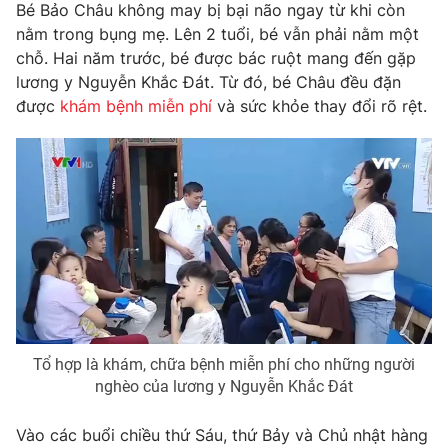
Phim VTV
Bé Bảo Châu không may bị bại não ngay từ khi còn
Giải trí
nằm trong bụng mẹ. Lên 2 tuổi, bé vẫn phải nằm một
Hậu trường
chỗ. Hai năm trước, bé được bác ruột mang đến gặp
Điện ảnh
Đời sống
lương y Nguyễn Khắc Đát. Từ đó, bé Châu đều đặn
Nhân vật
Âm nhạc
được
khám bệnh miễn phí
và sức khỏe thay đổi rõ rệt.
Du lịch
Khán giả
Giáo dục
Sao
Làm đẹp
Giải sao mai
Tuyển sinh
Công nghệ
Chất lượng cuộc sống
Học trực tuyến
Hitech Công nghệ tương lai
Giao lưu trực tuyến
Sản phẩm
Lịch phát sóng
Thị trường
Tư vấn
Tổ hợp là khám, chữa bệnh miễn phí cho những người
Chuyên mục khác
nghèo của lương y Nguyễn Khắc Đát
Emagazine
Podcast
Vào các buổi chiều thứ Sáu, thứ Bảy và Chủ nhật hàng