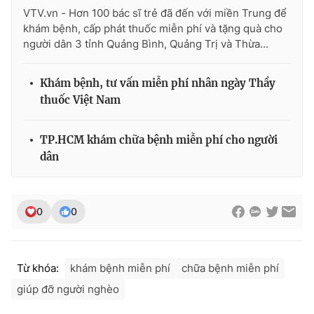
Ðiện thoại Thời báo VTV:
024.66 897 897
VTV.vn - Hơn 100 bác sĩ trẻ đã đến với miền Trung để
Email:
toasoan@vtv.vn
khám bệnh, cấp phát thuốc miễn phí và tặng quà cho
người dân 3 tỉnh Quảng Bình, Quảng Trị và Thừa...
Liên hệ quảng cáo:
024-7300.7108
Khám bệnh, tư vấn miễn phí nhân ngày Thầy
thuốc Việt Nam
TP.HCM khám chữa bệnh miễn phí cho người
dân
0
0
® Cấm sao chép dưới mọi hình thức nếu không có sự chấp
thuận bằng văn bản. Ghi rõ nguồn VTV.vn khi phát hành lại
Từ khóa:
khám bệnh miễn phí
chữa bệnh miễn phí
thông tin từ website này.
giúp đỡ người nghèo