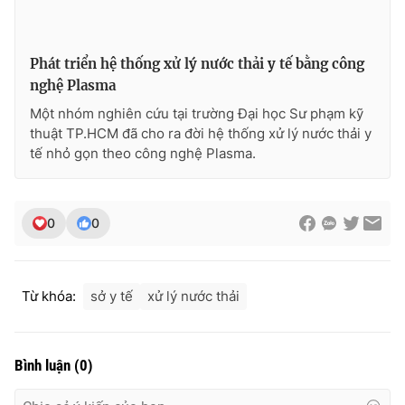
Photo
Infographic
Phát triển hệ thống xử lý nước thải y tế bằng công
Video
Shorts video
nghệ Plasma
Một nhóm nghiên cứu tại trường Đại học Sư phạm kỹ
thuật TP.HCM đã cho ra đời hệ thống xử lý nước thải y
VTV Money
VTV Thể thao
tế nhỏ gọn theo công nghệ Plasma.
VTV Sức khoẻ
Bất động sản
0
0
Thị trường 24h
Tấm lòng Việt
VTV4
Vươn mình bằng AI
Từ khóa:
sở y tế
xử lý nước thải
VTV9
VTV8
Bình luận
(
0
)
Liên hệ tòa soạn
English