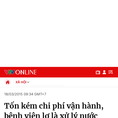
XÃ HỘI
Chính trị
18/03/2015 09:34 GMT+7
Xã hội
Tốn kém chi phí vận hành,
Pháp luật
Chuyên mục
Kinh tế
bệnh viện lơ là xử lý nước
Thể thao