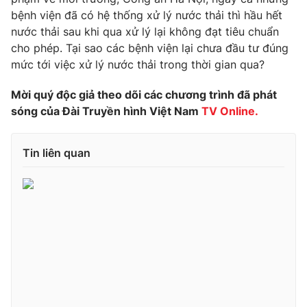
Phim VTV
Giải trí
bệnh viện đã có hệ thống xử lý nước thải thì hầu hết
Hậu trường
nước thải sau khi qua xử lý lại không đạt tiêu chuẩn
Điện ảnh
cho phép. Tại sao các bệnh viện lại chưa đầu tư đúng
Đời sống
Nhân vật
mức tới việc xử lý nước thải trong thời gian qua?
Âm nhạc
Du lịch
Khán giả
Giáo dục
Mời quý độc giả theo dõi các chương trình đã phát
Sao
Làm đẹp
sóng của Đài Truyền hình Việt Nam
TV Online.
Giải sao mai
Tuyển sinh
Công nghệ
Chất lượng cuộc sống
Học trực tuyến
Tin liên quan
Hitech Công nghệ tương lai
Giao lưu trực tuyến
Sản phẩm
Lịch phát sóng
Thị trường
Tư vấn
Chuyên mục khác
Emagazine
Podcast