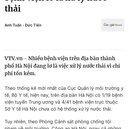
Chính trị
thải
Truyền hình
Văn hóa - Giải trí
Xã hội
Y tế
Anh Tuấn - Đức Tiến
Đời sống
Pháp luật
Công nghệ
Giáo dục
Y tế
VTV.vn - Nhiều bệnh viện trên địa bàn thành
phố Hà Nội đang lơ là việc xử lý nước thải vì chi
Thế giới
phí tốn kém.
Tin tức
Kinh tế
Theo thống kê mới nhất của Cục Quản lý môi trường y
Thế giới đó đây
tế, Bộ Y tế, hiện nay, trên địa bàn Hà Nội có 1/19 bệnh
Tài chính
Dữ liệu và đời sống
viện tuyến Trung ương và 4/41 bệnh viện trực thuộc
Câu chuyện quốc tế
Thị trường
Sở Y tế Hà Nội chưa có hệ thống xử lý nước thải.
Truyền hình
Góc doanh nghiệp
Tuy nhiên, theo Phòng Cảnh sát phòng chống tội
phạm về môi trường, Công an Hà Nội, ngay cả những