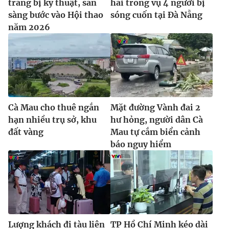
trang bị kỹ thuật, sẵn
hai trong vụ 4 người bị
Ðiện thoại Thời báo VTV:
024.66 897 897
sàng bước vào Hội thao
sóng cuốn tại Đà Nẵng
Email:
toasoan@vtv.vn
năm 2026
Liên hệ quảng cáo:
024-7300.7108
Cà Mau cho thuê ngắn
Mặt đường Vành đai 2
hạn nhiều trụ sở, khu
hư hỏng, người dân Cà
đất vàng
Mau tự cắm biển cảnh
báo nguy hiểm
® Cấm sao chép dưới mọi hình thức nếu không có sự chấp
thuận bằng văn bản. Ghi rõ nguồn VTV.vn khi phát hành lại
thông tin từ website này.
Lượng khách đi tàu liên
TP Hồ Chí Minh kéo dài