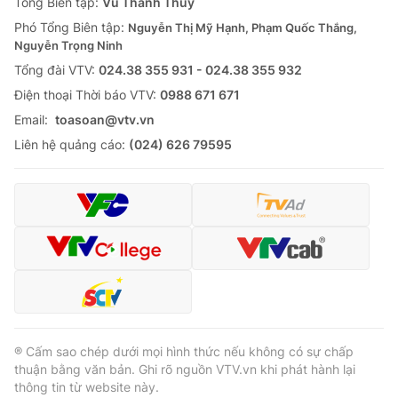
Tổng Biên tập:
Vũ Thanh Thủy
Phó Tổng Biên tập:
Nguyễn Thị Mỹ Hạnh, Phạm Quốc Thắng,
Nguyễn Trọng Ninh
Tổng đài VTV:
024.38 355 931 - 024.38 355 932
Ðiện thoại Thời báo VTV:
0988 671 671
Email:
toasoan@vtv.vn
Liên hệ quảng cáo:
(024) 626 79595
® Cấm sao chép dưới mọi hình thức nếu không có sự chấp
thuận bằng văn bản. Ghi rõ nguồn VTV.vn khi phát hành lại
thông tin từ website này.