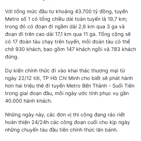
Phim VTV
Giải trí
Với tổng mức đầu tư khoảng 43.700 tỷ đồng, tuyến
Hậu trường
Metro số 1 có tổng chiều dài toàn tuyến là 19,7 km;
Điện ảnh
Đời sống
trong đó có đoạn đi ngầm dài 2,6 km qua 3 ga và
Nhân vật
Âm nhạc
đoạn đi trên cao dài 17,1 km qua 11 ga. Tổng cộng sẽ
Du lịch
Khán giả
có 17 đoàn tàu chạy trên tuyến, mỗi đoàn tàu có thể
Giáo dục
Sao
chở 930 khách, bao gồm 147 khách ngồi và 783 khách
Làm đẹp
Giải sao mai
Tuyển sinh
đứng.
Công nghệ
Chất lượng cuộc sống
Học trực tuyến
Dự kiến chính thức đi vào khai thác thương mại từ
Hitech Công nghệ tương lai
ngày 22/12 tới, TP Hồ Chí Minh cho biết sẽ phát hành
Giao lưu trực tuyến
hơn hai triệu thẻ đi tuyến Metro Bến Thành - Suối Tiên
Sản phẩm
trong giai đoạn đầu, mỗi ngày ước tính phục vụ gần
Lịch phát sóng
Thị trường
40.000 hành khách.
Tư vấn
Những ngày này, các đơn vị thi công đang ráo riết
Chuyên mục khác
hoàn thiện 24/24h các công đoạn cuối cho kịp ngày
những chuyến tàu đầu tiên chính thức lăn bánh.
Emagazine
Podcast