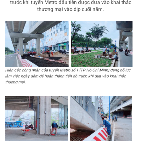
trước khi tuyến Metro đầu tiên được đưa vào khai thác
thương mại vào dịp cuối năm.
THỜI BÁO VTV
Theo dõi báo trên
Hiện các công nhân của tuyến Metro số 1 (TP Hồ Chí Minh) đang nỗ lực
làm việc ngày đêm để hoàn thành tiến độ trước khi đưa vào khai thác
Cơ quan chủ quản:
Đài Truyền hình Việt Nam
thương mại.
Cơ quan báo chí:
Thời báo VTV
Giấy phép hoạt động báo in và báo điện tử số 483/GP-BTTTT
cấp ngày 29/12/2023
Tổng Biên tập:
Vũ Thanh Thủy
Phó Tổng Biên tập:
Nguyễn Thị Mỹ Hạnh, Phạm Quốc Thắng,
Nguyễn Trọng Ninh
Tổng đài VTV:
024.38 355 931 - 024.38 355 932