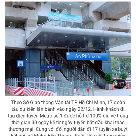
Theo Sở Giao thông Vận tải TP Hồ Chí Minh, 17 đoàn
tàu dự kiến lăn bánh vào ngày 22/12. Hành khách đi
tàu điện tuyến Metro số 1 được hỗ trợ 100% giá vé trong
thời gian 30 ngày kể từ ngày tuyến bắt đầu khai thác
thương mại. Cùng với đó, người dân đi 17 tuyến xe buýt
kết nối với Metro Bến Thành - Suối Tiên sẽ được miễn