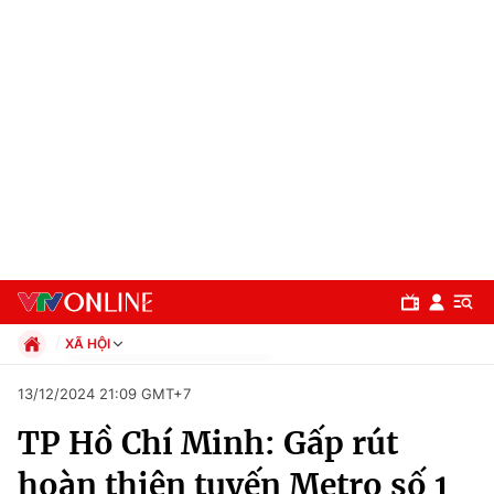
XÃ HỘI
Chính trị
13/12/2024 21:09 GMT+7
Xã hội
TP Hồ Chí Minh: Gấp rút
Pháp luật
Chuyên mục
Kinh tế
hoàn thiện tuyến Metro số 1
Thể thao