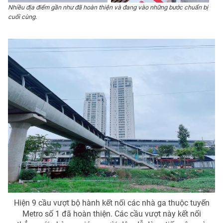
Ðiện thoại Thời báo VTV:
024.66 897 897
Nhiều địa điểm gần như đã hoàn thiện và đang vào những bước chuẩn bị
cuối cùng.
Email:
toasoan@vtv.vn
Liên hệ quảng cáo:
024-7300.7108
® Cấm sao chép dưới mọi hình thức nếu không có sự chấp
thuận bằng văn bản. Ghi rõ nguồn VTV.vn khi phát hành lại
thông tin từ website này.
Hiện 9 cầu vượt bộ hành kết nối các nhà ga thuộc tuyến
Metro số 1 đã hoàn thiện. Các cầu vượt này kết nối