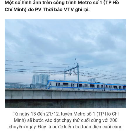
Một số hình ảnh trên công trình Metro số 1 (TP Hồ
Photo
Chí Minh) do PV Thời báo VTV ghi lại:
Infographic
Video
Shorts video
VTV Money
VTV Thể thao
VTV Sức khoẻ
Bất động sản
Thị trường 24h
Tấm lòng Việt
VTV4
Vươn mình bằng AI
VTV9
VTV8
Từ ngày 13 đến 21/12, tuyến Metro số 1 (TP Hồ Chí
Minh) sẽ bước vào đợt chạy thử cuối cùng với 200
chuyến/ngày. Đây là bước kiểm tra toàn diện cuối cùng
Liên hệ tòa soạn
English