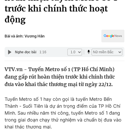
Chính trị
trước khi chính thức hoạt
Truyền hình
Văn hóa - Giải trí
động
Xã hội
Y tế
Đời sống
Pháp luật
Bài và ảnh: Vương Hãn
Công nghệ
Giáo dục
Y tế
Nghe đọc bài
1:16
Thế giới
VTV.vn - Tuyến Metro số 1 (TP Hồ Chí Minh)
đang gấp rút hoàn thiện trước khi chính thức
Tin tức
đưa vào khai thác thương mại từ ngày 22/12.
Kinh tế
Thế giới đó đây
Tài chính
Tuyến Metro số 1 hay còn gọi là tuyến Metro Bến
Dữ liệu và đời sống
Câu chuyện quốc tế
Thành - Suối Tiên là dự án trọng điểm của TP Hồ Chí
Thị trường
Minh. Sau nhiều năm thi công, tuyến Metro số 1 đang
Truyền hình
trong giai đoạn chạy thử nghiệm và chuẩn bị đưa vào
Góc doanh nghiệp
khai thác thương mại.