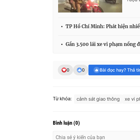
TP Hồ Chí Minh: Phát hiện nhiề
Gần 3.500 lái xe vi phạm nồng đ
0
0
Bài đọc hay? Thả t
Từ khóa:
cảnh sát giao thông
xe vi 
Bình luận
(
0
)