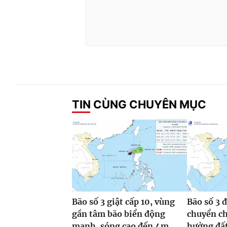
TIN CÙNG CHUYÊN MỤC
Bão số 3 giật cấp 10, vùng
Bão số 3 
gần tâm bão biển động
chuyển c
mạnh, sóng cao đến 4m
hưởng đất