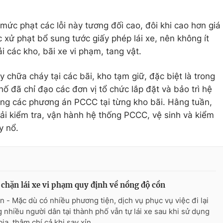
ức phạt các lỗi này tương đối cao, đôi khi cao hơn giá
c xử phạt bổ sung tước giấy phép lái xe, nên không ít
i các kho, bãi xe vi phạm, tang vật.
chữa cháy tại các bãi, kho tạm giữ, đặc biệt là trong
 đã chỉ đạo các đơn vị tổ chức lắp đặt và bảo trì hệ
ng các phương án PCCC tại từng kho bãi. Hằng tuần,
hải kiểm tra, vận hành hệ thống PCCC, vệ sinh và kiểm
y nổ.
chặn lái xe vi phạm quy định về nồng độ cồn
n - Mặc dù có nhiều phương tiện, dịch vụ phục vụ việc đi lại
 nhiều người dân tại thành phố vẫn tự lái xe sau khi sử dụng
ia, thậm chí cả khi say xỉn.