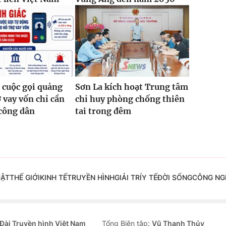
 cuộc gọi quảng
Sơn La kích hoạt Trung tâm
ợ vay vốn chỉ cần
chỉ huy phòng chống thiên
công dân
tai trong đêm
UẬT
THẾ GIỚI
KINH TẾ
TRUYỀN HÌNH
GIẢI TRÍ
Y TẾ
ĐỜI SỐNG
CÔNG NG
Đài Truyền hình Việt Nam
Tổng Biên tập:
Vũ Thanh Thủy