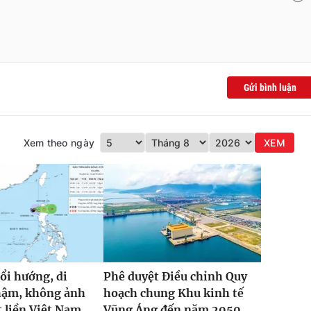
Gửi bình luận
Xem theo ngày
XEM
đổi hướng, di
Phê duyệt Điều chỉnh Quy
hậm, không ảnh
hoạch chung Khu kinh tế
 liền Việt Nam
Vũng Áng đến năm 2050