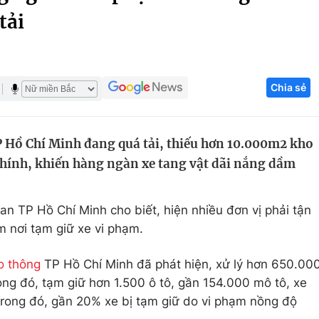
tải
Góc ảnh
Giáo dục
Công nghệ
Chia sẻ
Tuyển sinh
Hitech Công ng
Học trực tuyến
Sản phẩm
TP Hồ Chí Minh đang quá tải, thiếu hơn 10.000m2 kho
g
Thị trường
chính, khiến hàng ngàn xe tang vật dãi nắng dầm
Tư vấn
an TP Hồ Chí Minh cho biết, hiện nhiều đơn vị phải tận
m nơi tạm giữ xe vi phạm.
o thông
TP Hồ Chí Minh đã phát hiện, xử lý hơn 650.00
ong đó, tạm giữ hơn 1.500 ô tô, gần 154.000 mô tô, xe
Trong đó, gần 20% xe bị tạm giữ do vi phạm nồng độ