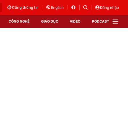
Cổng thông tin
English
Đăng nhập
CÔNG NGHỆ
GIÁO DỤC
VIDEO
PODCAST
VTV Money
VTV Thể thao
VTV Sức khoẻ
Bất động sản
Thị trường 24h
Tấm lòng Việt
Vươn mình bằng AI
VTV4
VTV8
VTV9
Lịch phát sóng
Giao lưu trực tuyến
Sự kiện