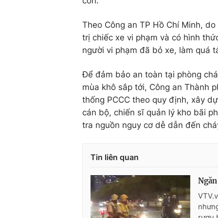
cồn.
Theo Công an TP Hồ Chí Minh, do m
trị chiếc xe vi phạm và có hình thứ
người vi phạm đã bỏ xe, làm quá tả
Để đảm bảo an toàn tại phòng cháy 
mùa khô sắp tới, Công an Thành phố
thống PCCC theo quy định, xây dự
cán bộ, chiến sĩ quản lý kho bãi p
tra nguồn nguy cơ dễ dẫn đến chá
Tin liên quan
Ngăn 
VTV.v
nhưng
rượu b