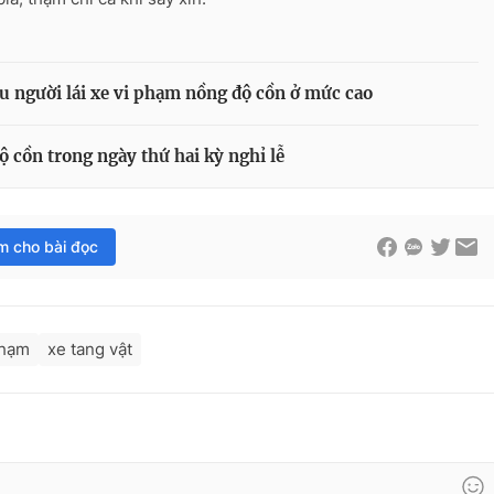
u người lái xe vi phạm nồng độ cồn ở mức cao
ộ cồn trong ngày thứ hai kỳ nghỉ lễ
im cho bài đọc
phạm
xe tang vật