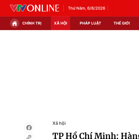
Thứ Năm, 6/8/2026
CHÍNH TRỊ
XÃ HỘI
PHÁP LUẬT
THẾ GIỚI
Chính trị
Xã hội
Thế giới
Kinh tế
Tin tức
Tài chính
Thế giới đó đây
Thị trường
Câu chuyện quốc tế
Góc doanh nghiệp
Dữ liệu và đời sống
Xã hội
TP Hồ Chí Minh: Hàn