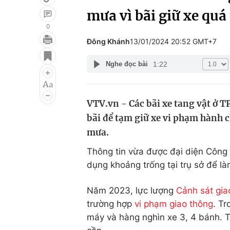
mưa vì bãi giữ xe quá 
0
Đông Khánh
13/01/2024 20:52 GMT+7
Giải trí
Đời sống
1:22
Nghe đọc bài
Điện ảnh
Du lịch
Âm nhạc
Làm đẹp
VTV.vn - Các bãi xe tang vật ở 
Sao
Chất lượng cuộc sốn
bãi để tạm giữ xe vi phạm hành 
mưa.
Thông tin vừa được đại diện Công 
dụng khoảng trống tại trụ sở để là
Năm 2023, lực lượng
Cảnh sát gia
trường hợp
vi phạm giao thông
. Tr
máy và hàng nghìn xe 3, 4 bánh. 