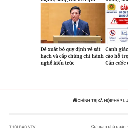
Đề xuất bỏ quy định về sát
Cảnh giác
hạch và cấp chứng chỉ hành
cáo hỗ tr
nghề kiến trúc
Căn cước 
CHÍNH TRỊ
XÃ HỘI
PHÁP L
Cơ quan chủ quản:
THỜI BÁO VTV