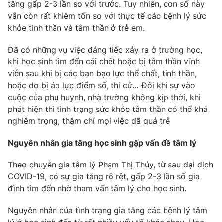
tăng gấp 2-3 lần so với trước. Tuy nhiên, con số này
vẫn còn rất khiêm tốn so với thực tế các bệnh lý sức
khỏe tinh thần và tâm thần ở trẻ em.
THỜI BÁO VTV
Đã có những vụ việc đáng tiếc xảy ra ở trường học,
khi học sinh tìm đến cái chết hoặc bị tâm thần vĩnh
viễn sau khi bị các bạn bạo lực thể chất, tinh thần,
Theo dõi báo trên
hoặc do bị áp lực điểm số, thi cử… Đôi khi sự vào
cuộc của phụ huynh, nhà trường không kịp thời, khi
Cơ quan chủ quản:
Đài Truyền hình Việt Nam
phát hiện thì tình trạng sức khỏe tâm thần có thể khá
Cơ quan báo chí:
Thời báo VTV
nghiêm trọng, thậm chí mọi việc đã quá trễ
Giấy phép hoạt động báo in và báo điện tử số 483/GP-BTTTT
Nguyên nhân gia tăng học sinh gặp vấn đề tâm lý
cấp ngày 29/12/2023
Tổng Biên tập:
Vũ Thanh Thủy
Theo chuyên gia tâm lý Phạm Thị Thúy, từ sau đại dịch
Phó Tổng Biên tập:
Nguyễn Thị Mỹ Hạnh, Phạm Quốc Thắng,
COVID-19, có sự gia tăng rõ rệt, gấp 2-3 lần số gia
Nguyễn Trọng Ninh
đình tìm đến nhờ tham vấn tâm lý cho học sinh.
Tổng đài VTV:
024.38 355 931 - 024.38 355 932
Ðiện thoại Thời báo VTV:
024.66 897 897
Nguyên nhân của tình trạng gia tăng các bệnh lý tâm