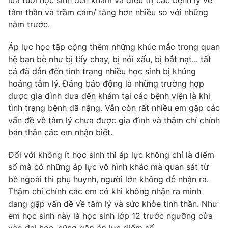
lứa tuổi học sinh đến khám và điều trị các bệnh lý về
Phim VTV
Giải trí
tâm thần và trầm cảm/ tăng hơn nhiều so với những
Hậu trường
năm trước.
Điện ảnh
Đời sống
Nhân vật
Áp lực học tập cộng thêm những khúc mắc trong quan
Âm nhạc
hệ bạn bè như bị tẩy chay, bị nói xấu, bị bắt nạt... tất
Du lịch
Khán giả
Giáo dục
cả đã dẫn đến tình trạng nhiều học sinh bị khủng
Sao
Làm đẹp
hoảng tâm lý. Đáng báo động là những trường hợp
Giải sao mai
Tuyển sinh
được gia đình đưa đến khám tại các bệnh viện là khi
Công nghệ
Chất lượng cuộc sống
tình trạng bệnh đã nặng. Vẫn còn rất nhiều em gặp các
Học trực tuyến
vấn đề về tâm lý chưa được gia đình và thậm chí chính
Hitech Công nghệ tương lai
Giao lưu trực tuyến
bản thân các em nhận biết.
Sản phẩm
Đối với không ít học sinh thì áp lực không chỉ là điểm
Lịch phát sóng
Thị trường
số mà có những áp lực vô hình khác mà quan sát từ
bề ngoài thì phụ huynh, người lớn không dễ nhận ra.
Tư vấn
Thậm chí chính các em có khi không nhận ra mình
Chuyên mục khác
đang gặp vấn đề về tâm lý và sức khỏe tinh thần. Như
Emagazine
Podcast
em học sinh này là học sinh lớp 12 trước ngưỡng cửa