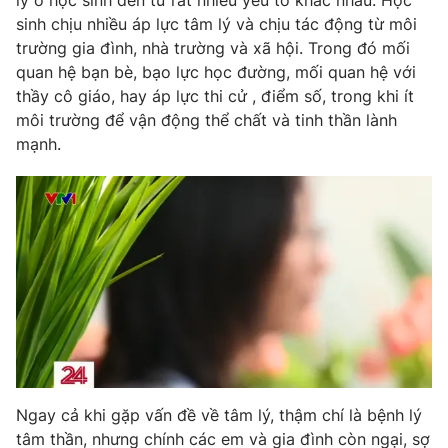
lý ở học sinh đến từ rất nhiều yếu tố khác nhau. Học
Email:
toasoan@vtv.vn
sinh chịu nhiều áp lực tâm lý và chịu tác động từ môi
Liên hệ quảng cáo:
024-7300.7108
trường gia đình, nhà trường và xã hội. Trong đó mối
quan hệ bạn bè, bạo lực học đường, mối quan hệ với
thầy cô giáo, hay áp lực thi cử , điểm số, trong khi ít
môi trường để vận động thể chất và tinh thần lành
mạnh.
® Cấm sao chép dưới mọi hình thức nếu không có sự chấp
thuận bằng văn bản. Ghi rõ nguồn VTV.vn khi phát hành lại
thông tin từ website này.
Ngay cả khi gặp vấn đề về tâm lý, thậm chí là bệnh lý
tâm thần, nhưng chính các em và gia đình còn ngại, sợ