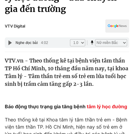
Chính trị
gia đến trường
Truyền hình
Văn hóa - Giải trí
Xã hội
Y tế
VTV Digital
Đời sống
Pháp luật
Công nghệ
Nghe đọc bài
4:02
Giáo dục
Y tế
VTV.vn - Theo thống kê tại bệnh viện tâm thần
TP Hồ Chí Minh, 10 tháng đầu năm nay, tại khoa
Thế giới
Tâm lý - Tâm thần trẻ em số trẻ em lứa tuổi học
Tin tức
sinh bị trầm cảm tăng gấp 2-3 lần.
Kinh tế
Thế giới đó đây
Tài chính
Dữ liệu và đời sống
Báo động thực trạng gia tăng bệnh
tâm lý học đường
Câu chuyện quốc tế
Thị trường
Theo thống kê tại Khoa tâm lý tâm thần trẻ em - Bệnh
Truyền hình
Góc doanh nghiệp
viện tâm thần TP. Hồ Chí Minh, hiện nay số trẻ em ở