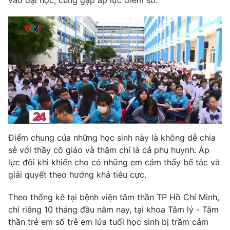
vào đại học, cũng gặp áp lực điểm số.
Photo
Infographic
Video
Shorts video
VTV Money
VTV Thể thao
VTV Sức khoẻ
Bất động sản
Thị trường 24h
Tấm lòng Việt
Điểm chung của những học sinh này là không dễ chia
sẻ với thầy cô giáo và thậm chí là cả phụ huynh. Áp
lực đôi khi khiến cho có những em cảm thấy bế tắc và
VTV4
Vươn mình bằng AI
giải quyết theo hướng khá tiêu cực.
VTV9
VTV8
Theo thống kê tại bệnh viện tâm thần TP Hồ Chí Minh,
chỉ riêng 10 tháng đầu năm nay, tại khoa Tâm lý - Tâm
thần trẻ em số trẻ em lứa tuổi học sinh bị trầm cảm
Liên hệ tòa soạn
English