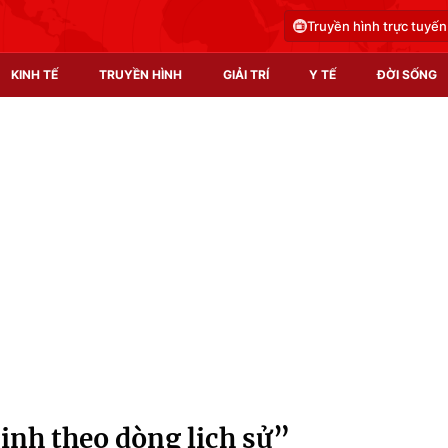
Truyền hình trực tuyến
KINH TẾ
TRUYỀN HÌNH
GIẢI TRÍ
Y TẾ
ĐỜI SỐNG
Pháp luật
Y tế
Truyền hình
Multimedia
Phim VTV
Video
Hậu trường
Shorts video
Nhân vật
Podcast
Khán giả
EMagazine
Giải sao mai
Photo
ịnh theo dòng lịch sử”
Infographic