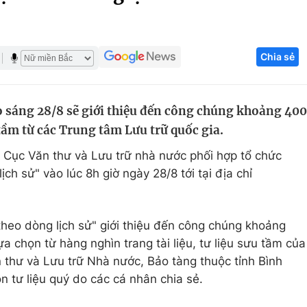
Góc ảnh
Chia sẻ
Giáo dục
Công nghệ
Tuyển sinh
Hitech Công ng
 sáng 28/8 sẽ giới thiệu đến công chúng khoảng 400
Học trực tuyến
Sản phẩm
u tầm từ các Trung tâm Lưu trữ quốc gia.
g
Thị trường
 Cục Văn thư và Lưu trữ nhà nước phối hợp tổ chức
Tư vấn
ịch sử" vào lúc 8h giờ ngày 28/8 tới tại địa chỉ
 theo dòng lịch sử" giới thiệu đến công chúng khoảng
lựa chọn từ hàng nghìn trang tài liệu, tư liệu sưu tầm của
n thư và Lưu trữ Nhà nước, Bảo tàng thuộc tỉnh Bình
n tư liệu quý do các cá nhân chia sẻ.