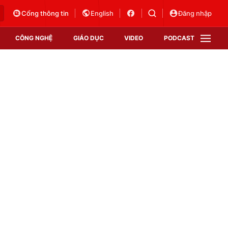
Cổng thông tin
English
Đăng nhập
CÔNG NGHỆ
GIÁO DỤC
VIDEO
PODCAST
VTV Money
VTV Thể thao
VTV Sức khoẻ
Bất động sản
Thị trường 24h
Tấm lòng Việt
Vươn mình bằng AI
VTV4
VTV8
VTV9
Lịch phát sóng
Giao lưu trực tuyến
Sự kiện