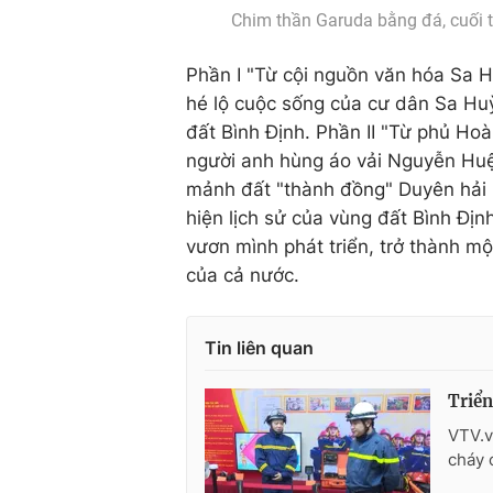
Chim thần Garuda bằng đá, cuối t
Phần I "Từ cội nguồn văn hóa Sa 
hé lộ cuộc sống của cư dân Sa Hu
đất Bình Định. Phần II "Từ phủ Hoà
người anh hùng áo vải Nguyễn Huệ 
mảnh đất "thành đồng" Duyên hải 
hiện lịch sử của vùng đất Bình Đị
vươn mình phát triển, trở thành mộ
của cả nước.
Tin liên quan
Triển
VTV.v
cháy 