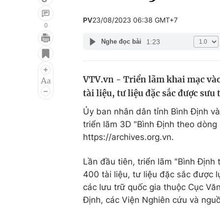
PV
23/08/2023 06:38 GMT+7
0
1:23
Nghe đọc bài
Giải trí
Đời sống
Điện ảnh
Du lịch
VTV.vn - Triển lãm khai mạc vào
Âm nhạc
Làm đẹp
tài liệu, tư liệu đặc sắc được sư
Sao
Chất lượng cuộc sốn
Ủy ban nhân dân tỉnh Bình Định và
triển lãm 3D "Bình Định theo dòng l
https://archives.org.vn.
Lần đầu tiên, triển lãm "Bình Định
400 tài liệu, tư liệu đặc sắc được 
các lưu trữ quốc gia thuộc Cục Vă
Định, các Viện Nghiên cứu và nguồ