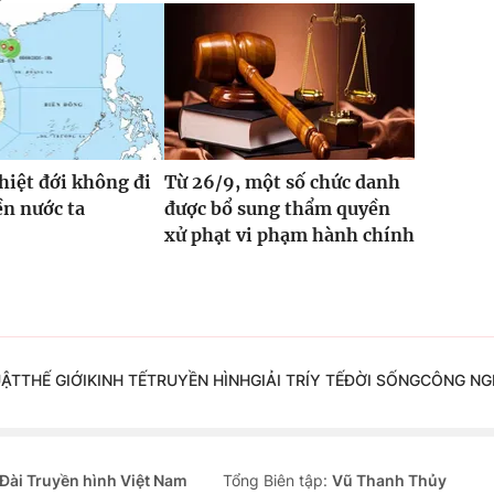
hiệt đới không đi
Từ 26/9, một số chức danh
ền nước ta
được bổ sung thẩm quyền
xử phạt vi phạm hành chính
UẬT
THẾ GIỚI
KINH TẾ
TRUYỀN HÌNH
GIẢI TRÍ
Y TẾ
ĐỜI SỐNG
CÔNG NG
Đài Truyền hình Việt Nam
Tổng Biên tập:
Vũ Thanh Thủy