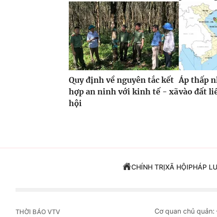
Quy định về nguyên tắc kết
Áp thấp n
hợp an ninh với kinh tế - xã
vào đất li
hội
CHÍNH TRỊ
XÃ HỘI
PHÁP L
Cơ quan chủ quản:
THỜI BÁO VTV