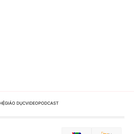
HỆ
GIÁO DỤC
VIDEO
PODCAST