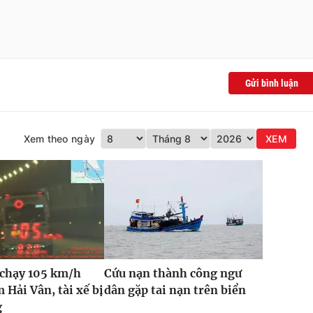
Gửi bình luận
Xem theo ngày
XEM
 chạy 105 km/h
Cứu nạn thành công ngư
 Hải Vân, tài xế bị
dân gặp tai nạn trên biển
g