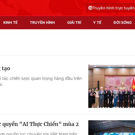
Truyền hình trực tuyến
KINH TẾ
TRUYỀN HÌNH
GIẢI TRÍ
Y TẾ
ĐỜI SỐNG
Pháp luật
Y tế
Truyền hình
Multimedia
 tạo
Phim VTV
Video
i tác chiến lược quan trọng hàng đầu trên
N.
Hậu trường
Shorts video
Nhân vật
Podcast
Khán giả
EMagazine
Giải sao mai
Photo
ộc quyền "AI Thực Chiến" mùa 2
Infographic
 hơn nguồn lực chuyên gia Việt Nam trên