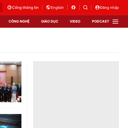
Cổng thông tin
English
Đăng nhập
CÔNG NGHỆ
GIÁO DỤC
VIDEO
PODCAST
VTV Money
VTV Thể thao
VTV Sức khoẻ
Bất động sản
Thị trường 24h
Tấm lòng Việt
Vươn mình bằng AI
VTV4
VTV8
VTV9
Lịch phát sóng
Giao lưu trực tuyến
Sự kiện