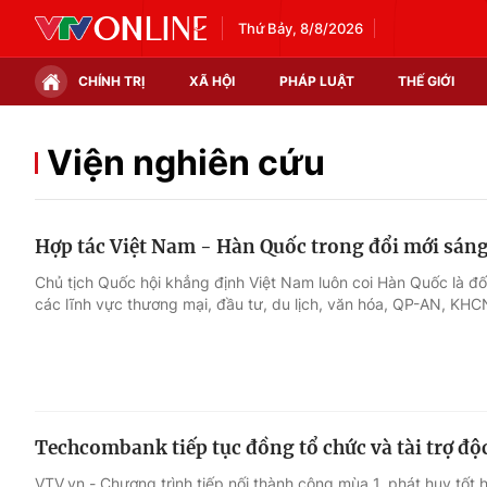
Thứ Bảy, 8/8/2026
CHÍNH TRỊ
XÃ HỘI
PHÁP LUẬT
THẾ GIỚI
Chính trị
Xã hội
Viện nghiên cứu
Thế giới
Kinh tế
Hợp tác Việt Nam - Hàn Quốc trong đổi mới sáng
Tin tức
Tài chính
Chủ tịch Quốc hội khẳng định Việt Nam luôn coi Hàn Quốc là đố
các lĩnh vực thương mại, đầu tư, du lịch, văn hóa, QP-AN, KHC
Thế giới đó đây
Thị trường
Câu chuyện quốc tế
Góc doanh nghiệp
Dữ liệu và đời sống
Techcombank tiếp tục đồng tổ chức và tài trợ đ
VTV.vn - Chương trình tiếp nối thành công mùa 1, phát huy tốt