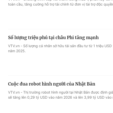
toàn cầu, tăng cường hỗ trợ tài chính từ đơn vị tài trợ độc qu
Giải trí
Đời sống
Điện ảnh
Du lịch
Số lượng triệu phú tại châu Phi tăng mạnh
Âm nhạc
Làm đẹp
VTV.vn - Số lượng cá nhân sở hữu tài sản đầu tư từ 1 triệu USD 
năm 2025.
Sao
Chất lượng cuộc sốn
Cuộc đua robot hình người của Nhật Bản
VTV.vn - Thị trường robot hình người tại Nhật Bản được định g
sẽ tăng lên 0,29 tỷ USD vào năm 2026 và lên 3,99 tỷ USD vào