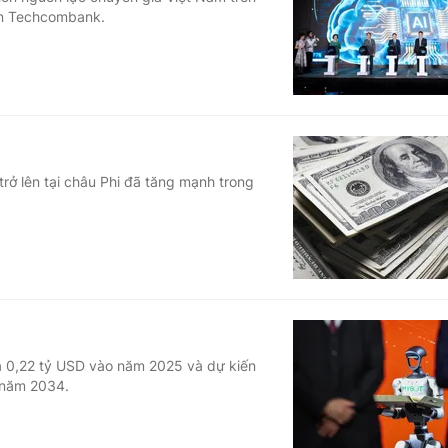
yền Techcombank.
Góc ảnh
Giáo dục
Công nghệ
Tuyển sinh
Hitech Công ng
Học trực tuyến
Sản phẩm
trở lên tại châu Phi đã tăng mạnh trong
g
Thị trường
Tư vấn
iá 0,22 tỷ USD vào năm 2025 và dự kiến
 năm 2034.