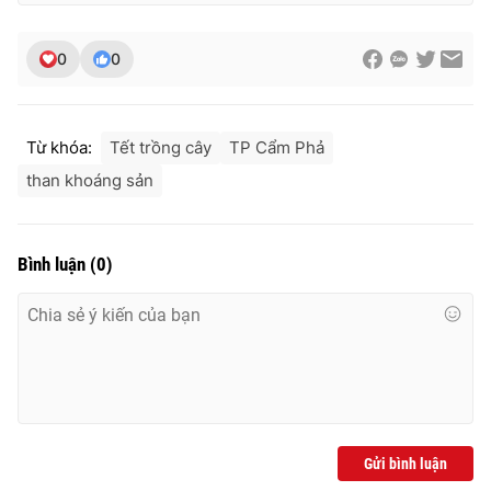
0
0
THỜI BÁO VTV
Từ khóa:
Tết trồng cây
TP Cẩm Phả
than khoáng sản
Theo dõi báo trên
Bình luận
(
0
)
Cơ quan chủ quản:
Đài Truyền hình Việt Nam
Cơ quan báo chí:
Thời báo VTV
Giấy phép hoạt động báo in và báo điện tử số 483/GP-BTTTT
cấp ngày 29/12/2023
Tổng Biên tập:
Vũ Thanh Thủy
Phó Tổng Biên tập:
Nguyễn Thị Mỹ Hạnh, Phạm Quốc Thắng,
Nguyễn Trọng Ninh
Gửi bình luận
Tổng đài VTV:
024.38 355 931 - 024.38 355 932