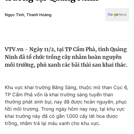
Chính trị
Truyền hình
Văn hóa - Giải trí
Ngọc Tình, Thanh Hoàng
Xã hội
Y tế
Đời sống
Pháp luật
Công nghệ
Giáo dục
VTV.vn - Ngày 11/2, tại TP Cẩm Phả, tỉnh Quảng
Y tế
Ninh đã tổ chức trồng cây nhằm hoàn nguyên
môi trường, phủ xanh các bãi thải sau khai thác.
Thế giới
Tin tức
Khu vực khai trường Băng Sàng, thuộc mỏ than Cọc 6,
Kinh tế
TP Cẩm Phả vốn là khai trường sàng tuyển than
Thế giới đó đây
Tài chính
thường phát sinh bụi, nay đã được hoàn nguyên, phục
Dữ liệu và đời sống
Câu chuyện quốc tế
hồi môi trương. Trong ngày hôm nay nay, tại khu vực
Thị trường
khai trường này đã có gần 1.000 cây lát hoa được
Truyền hình
trồng, nhằm trả lại màu xanh cho khu vực.
Góc doanh nghiệp