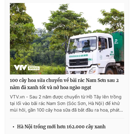
Photo
Infographic
Video
Shorts video
VTV Money
VTV Thể thao
VTV Sức khoẻ
Bất động sản
Thị trường 24h
Tấm lòng Việt
100 cây hoa sữa chuyển về bãi rác Nam Sơn sau 2
năm đã xanh tốt và nở hoa ngào ngạt
VTV4
Vươn mình bằng AI
VTV.vn - Sau 2 năm được chuyển từ Hồ Tây lên trồng
tại lối vào bãi rác Nam Sơn (Sóc Sơn, Hà Nội) để khử
mùi hôi, gần 100 cây hoa sữa đã bắt đầu ra hoa, phát...
VTV9
VTV8
Hà Nội trồng mới hơn 162.000 cây xanh
Liên hệ tòa soạn
English