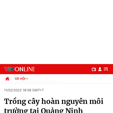
XÃ HỘI
Chính trị
11/02/2022 18:58 GMT+7
Xã hội
Trồng cây hoàn nguyên môi
Pháp luật
Chuyên mục
Kinh tế
trường tại Quảng Ninh
Thể thao