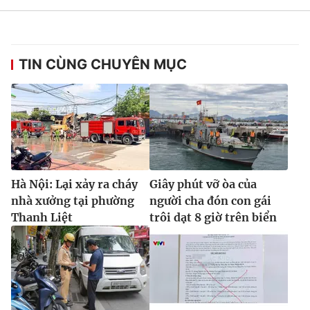
Ðiện thoại Thời báo VTV:
024.66 897 897
Email:
toasoan@vtv.vn
Liên hệ quảng cáo:
024-7300.7108
TIN CÙNG CHUYÊN MỤC
Hà Nội: Lại xảy ra cháy
Giây phút vỡ òa của
nhà xưởng tại phường
người cha đón con gái
Thanh Liệt
trôi dạt 8 giờ trên biển
® Cấm sao chép dưới mọi hình thức nếu không có sự chấp
thuận bằng văn bản. Ghi rõ nguồn VTV.vn khi phát hành lại
thông tin từ website này.