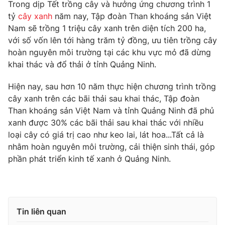
Phim VTV
Trong dịp Tết trồng cây và hưởng ứng chương trình 1
Giải trí
tỷ
cây xanh
năm nay, Tập đoàn Than khoáng sản Việt
Hậu trường
Nam sẽ trồng 1 triệu cây xanh trên diện tích 200 ha,
Điện ảnh
Đời sống
với số vốn lên tới hàng trăm tỷ đồng, ưu tiên trồng cây
Nhân vật
Âm nhạc
hoàn nguyên môi trường tại các khu vực mỏ đã dừng
Du lịch
Khán giả
khai thác và đổ thải ở tỉnh Quảng Ninh.
Giáo dục
Sao
Làm đẹp
Giải sao mai
Hiện nay, sau hơn 10 năm thực hiện chương trình trồng
Tuyển sinh
Công nghệ
cây xanh trên các bãi thải sau khai thác, Tập đoàn
Chất lượng cuộc sống
Học trực tuyến
Than khoáng sản Việt Nam và tỉnh Quảng Ninh đã phủ
Hitech Công nghệ tương lai
xanh được 30% các bãi thải sau khai thác với nhiều
Giao lưu trực tuyến
loại cây có giá trị cao như keo lai, lát hoa...Tất cả là
Sản phẩm
nhằm hoàn nguyên môi trường, cải thiện sinh thái, góp
Lịch phát sóng
phần phát triển kinh tế xanh ở Quảng Ninh.
Thị trường
Tư vấn
Chuyên mục khác
Tin liên quan
Emagazine
Podcast