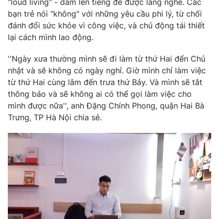
"loud living" - dám lên tiếng để được lắng nghe. Các
Phim VTV
Giải trí
bạn trẻ nói "không" với những yêu cầu phi lý, từ chối
Hậu trường
đánh đổi sức khỏe vì công việc, và chủ động tái thiết
Điện ảnh
lại cách mình lao động.
Đời sống
Nhân vật
Âm nhạc
''Ngày xưa thường mình sẽ đi làm từ thứ Hai đến Chủ
Du lịch
Khán giả
Giáo dục
Sao
nhật và sẽ không có ngày nghỉ. Giờ mình chỉ làm việc
Làm đẹp
Giải sao mai
từ thứ Hai cùng lắm đến trưa thứ Bảy. Và mình sẽ tắt
Tuyển sinh
thông báo và sẽ không ai có thể gọi làm việc cho
Công nghệ
Chất lượng cuộc sống
mình được nữa'', anh Đặng Chính Phong, quận Hai Bà
Học trực tuyến
Hitech Công nghệ tương lai
Trưng, TP Hà Nội chia sẻ.
Giao lưu trực tuyến
Sản phẩm
Lịch phát sóng
Thị trường
Tư vấn
Chuyên mục khác
Emagazine
Podcast