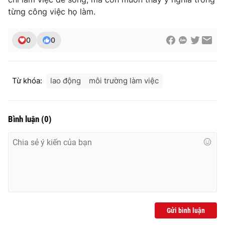
Ðiện thoại Thời báo VTV:
024.66 897 897
từng công việc họ làm.
Email:
toasoan@vtv.vn
Liên hệ quảng cáo:
024-7300.7108
0
0
Từ khóa:
lao động
môi trường làm việc
Bình luận
(
0
)
® Cấm sao chép dưới mọi hình thức nếu không có sự chấp
thuận bằng văn bản. Ghi rõ nguồn VTV.vn khi phát hành lại
thông tin từ website này.
Gửi bình luận