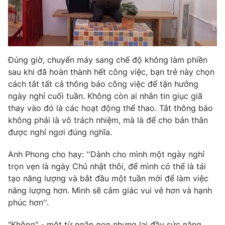
Photo
Infographic
Video
Shorts video
Đúng giờ, chuyển máy sang chế độ không làm phiền
sau khi đã hoàn thành hết công việc, bạn trẻ này chọn
VTV Money
VTV Thể thao
cách tắt tất cả thông báo công việc để tận hưởng
ngày nghỉ cuối tuần. Không còn ai nhắn tin giục giã
VTV Sức khoẻ
Bất động sản
thay vào đó là các hoạt động thể thao. Tắt thông báo
không phải là vô trách nhiệm, mà là để cho bản thân
được nghỉ ngơi đúng nghĩa.
Thị trường 24h
Tấm lòng Việt
Anh Phong cho hay: ''Dành cho mình một ngày nghỉ
VTV4
Vươn mình bằng AI
trọn vẹn là ngày Chủ nhật thôi, để mình có thể là tái
tạo năng lượng và bắt đầu một tuần mới để làm việc
năng lượng hơn. Mình sẽ cảm giác vui vẻ hơn và hạnh
VTV9
VTV8
phúc hơn''.
Liên hệ tòa soạn
English
"Không" - một từ ngắn gọn nhưng lại đầy sức nặng.