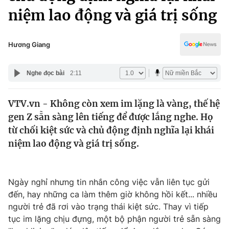
Chính trị
niệm lao động và giá trị sống
Truyền hình
Văn hóa - Giải trí
Xã hội
Y tế
Hương Giang
Đời sống
Pháp luật
Công nghệ
Nghe đọc bài
2:11
Giáo dục
Y tế
VTV.vn - Không còn xem im lặng là vàng, thế hệ
gen Z sẵn sàng lên tiếng để được lắng nghe. Họ
Thế giới
từ chối kiệt sức và chủ động định nghĩa lại khái
Tin tức
niệm lao động và giá trị sống.
Kinh tế
Thế giới đó đây
Tài chính
Dữ liệu và đời sống
Ngày nghỉ nhưng tin nhắn công việc vẫn liên tục gửi
Câu chuyện quốc tế
Thị trường
đến, hay những ca làm thêm giờ không hồi kết... nhiều
người trẻ đã rơi vào trạng thái kiệt sức. Thay vì tiếp
Truyền hình
Góc doanh nghiệp
tục im lặng chịu đựng, một bộ phận người trẻ sẵn sàng