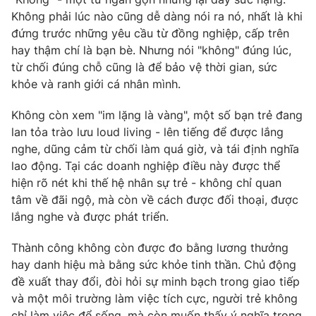
Không phải lúc nào cũng dễ dàng nói ra nó, nhất là khi
đứng trước những yêu cầu từ đồng nghiệp, cấp trên
hay thậm chí là bạn bè. Nhưng nói "không" đúng lúc,
từ chối đúng chỗ cũng là để bảo vệ thời gian, sức
THỜI BÁO VTV
khỏe và ranh giới cá nhân mình.
Không còn xem "im lặng là vàng", một số bạn trẻ đang
lan tỏa trào lưu loud living - lên tiếng để được lắng
Theo dõi báo trên
nghe, dũng cảm từ chối làm quá giờ, và tái định nghĩa
lao động. Tại các doanh nghiệp điều này được thể
Cơ quan chủ quản:
Đài Truyền hình Việt Nam
hiện rõ nét khi thế hệ nhân sự trẻ - không chỉ quan
Cơ quan báo chí:
Thời báo VTV
tâm về đãi ngộ, mà còn về cách được đối thoại, được
lắng nghe và được phát triển.
Giấy phép hoạt động báo in và báo điện tử số 483/GP-BTTTT
cấp ngày 29/12/2023
Thành công không còn được đo bằng lương thưởng
Tổng Biên tập:
Vũ Thanh Thủy
hay danh hiệu mà bằng sức khỏe tinh thần. Chủ động
Phó Tổng Biên tập:
Nguyễn Thị Mỹ Hạnh, Phạm Quốc Thắng,
đề xuất thay đổi, đòi hỏi sự minh bạch trong giao tiếp
Nguyễn Trọng Ninh
và một môi trường làm việc tích cực, người trẻ không
Tổng đài VTV:
024.38 355 931 - 024.38 355 932
chỉ làm việc để sống, mà còn muốn thấy ý nghĩa trong