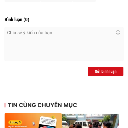
Bình luận
(
0
)
Gửi bình luận
TIN CÙNG CHUYÊN MỤC