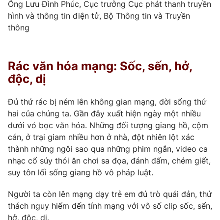
Ông Lưu Đình Phúc, Cục trưởng Cục phát thanh truyền
hình và thông tin điện tử, Bộ Thông tin và Truyền
thông
Rác văn hóa mạng: Sốc, sến, hở,
độc, dị
Đủ thứ rác bị ném lên không gian mạng, đời sống thứ
hai của chúng ta. Gần đây xuất hiện ngày một nhiều
dưới vỏ bọc văn hóa. Những đối tượng giang hồ, cộm
cán, ở trại giam nhiều hơn ở nhà, đột nhiên lột xác
thành những ngôi sao qua những phim ngắn, video ca
nhạc cổ súy thói ăn chơi sa đọa, đánh đấm, chém giết,
suy tôn lối sống giang hồ vô pháp luật.
Người ta còn lên mạng dạy trẻ em đủ trò quái đản, thử
thách nguy hiểm đến tính mạng với vô số clip sốc, sến,
hở, độc, dị.