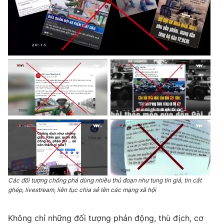
THỜI BÁO VTV
Theo dõi báo trên
Cơ quan chủ quản:
Đài Truyền hình Việt Nam
Cơ quan báo chí:
Thời báo VTV
Giấy phép hoạt động báo in và báo điện tử số 483/GP-BTTTT
cấp ngày 29/12/2023
Tổng Biên tập:
Vũ Thanh Thủy
Các đối tượng chống phá dùng nhiều thủ đoạn như tung tin giả, tin cắt
ghép, livestream, liên tục chia sẻ lên các mạng xã hội
Phó Tổng Biên tập:
Nguyễn Thị Mỹ Hạnh, Phạm Quốc Thắng,
Nguyễn Trọng Ninh
Tổng đài VTV:
024.38 355 931 - 024.38 355 932
Không chỉ những đối tượng phản động, thù địch, cơ