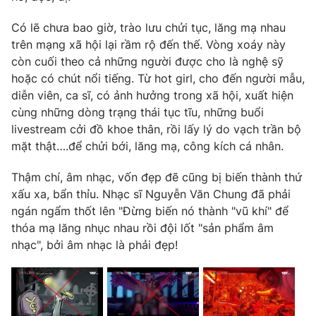
Có lẽ chưa bao giờ, trào lưu chửi tục, lăng mạ nhau
trên mạng xã hội lại rầm rộ đến thế. Vòng xoáy này
còn cuối theo cả những người được cho là nghệ sỹ
hoặc có chút nổi tiếng. Từ hot girl, cho đến người mẫu,
diễn viên, ca sĩ, có ảnh hưởng trong xã hội, xuất hiện
cùng những dòng trạng thái tục tĩu, những buổi
livestream cởi đồ khoe thân, rồi lấy lý do vạch trần bộ
mặt thật….để chửi bới, lăng mạ, công kích cá nhân.
Thậm chí, âm nhạc, vốn đẹp đẽ cũng bị biến thành thứ
xấu xa, bẩn thỉu. Nhạc sĩ Nguyễn Văn Chung đã phải
ngán ngẩm thốt lên "Đừng biến nó thành "vũ khí" để
thóa mạ lăng nhục nhau rồi đội lốt "sản phẩm âm
nhạc", bởi âm nhạc là phải đẹp!