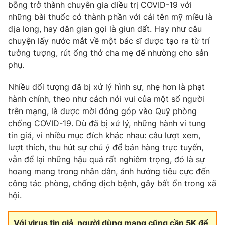
bỗng trở thành chuyên gia điều trị COVID-19 với
những bài thuốc có thành phần với cái tên mỹ miều là
địa long, hay dân gian gọi là giun đất. Hay như câu
chuyện lấy nước mắt về một bác sĩ được tạo ra từ trí
tưởng tượng, rút ống thở cha mẹ để nhường cho sản
phụ.
Nhiều đối tượng đã bị xử lý hình sự, nhẹ hơn là phạt
hành chính, theo như cách nói vui của một số người
trên mạng, là được mời đóng góp vào Quỹ phòng
chống COVID-19. Dù đã bị xử lý, những hành vi tung
tin giả, vì nhiều mục đích khác nhau: câu lượt xem,
lượt thích, thu hút sự chú ý để bán hàng trực tuyến,
vẫn để lại những hậu quả rất nghiêm trọng, đó là sự
hoang mang trong nhân dân, ảnh hưởng tiêu cực đến
công tác phòng, chống dịch bệnh, gây bất ổn trong xã
hội.
Với virus tin giả, người dùng mạng cũng cần 5K để