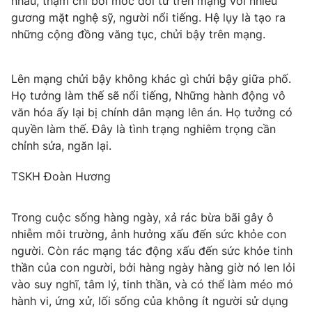
nhau, thậm chi bới móc đời tư trên mạng với nhiều
gương mặt nghệ sỹ, người nổi tiếng. Hệ lụy là tạo ra
những cộng đồng văng tục, chửi bậy trên mạng.
Lên mạng chửi bậy không khác gì chửi bậy giữa phố.
Họ tưởng làm thế sẽ nổi tiếng, Những hành động vô
văn hóa ấy lại bị chính dân mạng lên án. Họ tưởng có
quyền làm thế. Đây là tình trạng nghiêm trọng cần
chỉnh sửa, ngăn lại.
TSKH Đoàn Hương
Trong cuộc sống hàng ngày, xả rác bừa bãi gây ô
nhiễm môi trường, ảnh hưởng xấu đến sức khỏe con
người. Còn rác mạng tác động xấu đến sức khỏe tinh
thần của con người, bởi hàng ngày hàng giờ nó len lỏi
vào suy nghĩ, tâm lý, tinh thần, và có thể làm méo mó
hành vi, ứng xử, lối sống của không ít người sử dụng