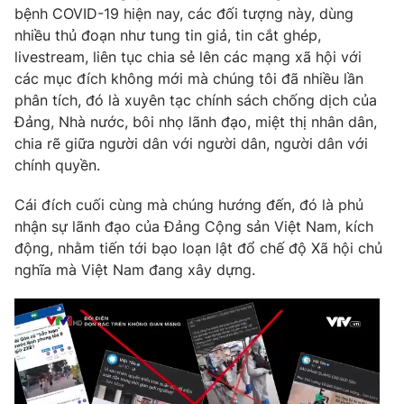
bệnh COVID-19 hiện nay, các đối tượng này, dùng
Photo
Infographic
nhiều thủ đoạn như tung tin giả, tin cắt ghép,
livestream, liên tục chia sẻ lên các mạng xã hội với
các mục đích không mới mà chúng tôi đã nhiều lần
Video
Shorts video
phân tích, đó là xuyên tạc chính sách chống dịch của
Đảng, Nhà nước, bôi nhọ lãnh đạo, miệt thị nhân dân,
VTV Money
VTV Thể thao
chia rẽ giữa người dân với người dân, người dân với
chính quyền.
VTV Sức khoẻ
Bất động sản
Cái đích cuối cùng mà chúng hướng đến, đó là phủ
nhận sự lãnh đạo của Đảng Cộng sản Việt Nam, kích
Thị trường 24h
Tấm lòng Việt
động, nhằm tiến tới bạo loạn lật đổ chế độ Xã hội chủ
nghĩa mà Việt Nam đang xây dựng.
VTV4
Vươn mình bằng AI
VTV9
VTV8
Liên hệ tòa soạn
English