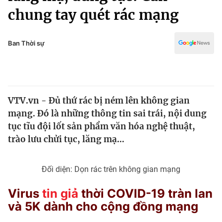
Chính trị
chung tay quét rác mạng
Truyền hình
Văn hóa - Giải trí
Xã hội
Y tế
Ban Thời sự
Đời sống
Pháp luật
Công nghệ
Giáo dục
Y tế
VTV.vn - Đủ thứ rác bị ném lên không gian
mạng. Đó là những thông tin sai trái, nội dung
Thế giới
tục tĩu đội lốt sản phẩm văn hóa nghệ thuật,
Tin tức
trào lưu chửi tục, lăng mạ…
Kinh tế
Thế giới đó đây
Tài chính
Đối diện: Dọn rác trên không gian mạng
Dữ liệu và đời sống
Câu chuyện quốc tế
Thị trường
Virus
tin giả
thời COVID-19 tràn lan
Truyền hình
và 5K dành cho cộng đồng mạng
Góc doanh nghiệp