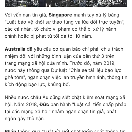
Với vấn nạn tin giả,
Singapore
mạnh tay xử lý bằng
"Luật bảo vệ khỏi sự thao túng và lừa dối trực tuyến",
các cá nhân, tổ chức vi phạm có thể bị xử lý hành
chính hoặc bị phạt tù tối đa tới 10 năm.
Australia
đã yêu cầu cơ quan báo chí phải chịu trách
nhiệm đối với những bình luận của bên thứ 3 trên
trang mạng xã hội của mình. Trước đó, năm 2019,
nước này thông qua Dự luật "Chia sẻ tài liệu bạo lực
ghê tởm", ngăn chặn việc lan truyền hình ảnh, thông tin
kích động bạo lực, khủng bố.
Nhều nước châu Âu cũng siết chặt kiểm soát mạng xã
hội. Năm 2018,
Đức
ban hành "Luật cải tiến chấp pháp
tại các mạng xã hội" nhằm ngăn chặn tin giả, phát
ngôn gây thù hận.
Pháp
thông qua "Luật về siết chặt kiểm soát thông tin