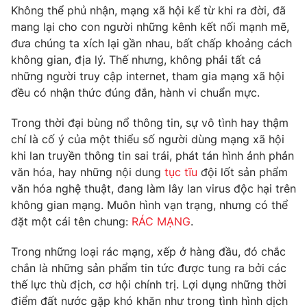
Phim VTV
Không thể phủ nhận, mạng xã hội kể từ khi ra đời, đã
Giải trí
mang lại cho con người những kênh kết nối mạnh mẽ,
Hậu trường
Điện ảnh
đưa chúng ta xích lại gần nhau, bất chấp khoảng cách
Đời sống
Nhân vật
không gian, địa lý. Thế nhưng, không phải tất cả
Âm nhạc
những người truy cập internet, tham gia mạng xã hội
Du lịch
Khán giả
đều có nhận thức đúng đắn, hành vi chuẩn mực.
Giáo dục
Sao
Làm đẹp
Giải sao mai
Tuyển sinh
Trong thời đại bùng nổ thông tin, sự vô tình hay thậm
Công nghệ
Chất lượng cuộc sống
chí là cố ý của một thiểu số người dùng mạng xã hội
Học trực tuyến
khi lan truyền thông tin sai trái, phát tán hình ảnh phản
Hitech Công nghệ tương lai
văn hóa, hay những nội dung
tục tĩu
đội lốt sản phẩm
Giao lưu trực tuyến
văn hóa nghệ thuật, đang làm lây lan virus độc hại trên
Sản phẩm
không gian mạng. Muôn hình vạn trạng, nhưng có thể
Lịch phát sóng
Thị trường
đặt một cái tên chung:
RÁC MẠNG
.
Tư vấn
Trong những loại rác mạng, xếp ở hàng đầu, đó chắc
Chuyên mục khác
chắn là những sản phẩm tin tức được tung ra bởi các
thế lực thù địch, cơ hội chính trị. Lợi dụng những thời
Emagazine
Podcast
điểm đất nước gặp khó khăn như trong tình hình dịch