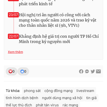
phát triển kinh tế
Hội nghị tri ân người có công với cách
23/07
mạng toàn quốc năm 2026 và trao kỷ vật
cho thân nhân liệt sĩ (9h, VTV1)
Khẳng định hệ giá trị con người TP Hồ Chí
22/07
Minh trong kỷ nguyên mới
Xem thêm
0
0
Từ khóa:
phong sát
cộng đồng mạng
livestream
tình hình dịch bệnh
người dùng mạng xã hội
tin giả
thế lực thù địch
phát tán virus
rác mạng