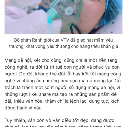
Bộ phim Ranh giới của VTV đã gieo hạt mầm yêu
thương, khát vọng, yêu thương cho hàng triệu khán giả
Mạng xã hội, xét cho cùng, cũng chỉ là một nền tảng
công nghệ, ra đời từ trí tuệ con người và phục vụ con
người. Do đó, không thể đổi lỗi hay kết tội mạng công
nghệ vì những ảnh hưởng tiêu cực mà nó mang lại. Có
trách là trách một số ít người sử dụng mạng xã hội, vì
những lượt like, share mà tạo ra những sản phẩm dễ
dãi, thiếu văn hóa, thậm chỉ là lệch lạc, dung tục, kích
động hành vi xấu.
Tuy nhiên, vẫn còn vô vàn điều tốt đẹp, đang được
chia sẻ, lan tỏa, truyền cảm hứng, năng lượng tích cực