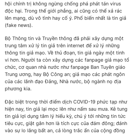
Ðiện thoại Thời báo VTV:
hội chính trị không ngừng chống phá phát tán virus
024.66 897 897
độc hại. Trong thế giới phẳng, ai cũng có thể xả rác
Email:
toasoan@vtv.vn
lên mạng, dù vô tình hay cố ý. Phổ biến nhất là tin giả
Liên hệ quảng cáo:
024-7300.7108
(fake news).
Bộ Thông tin và Truyền thông đã phải xây dựng một
trung tâm xử lý tin giả trên internet để xử lý những
thông tin giả mạo. Về thủ đoạn, tin giả ngày một tinh
vi hơn. Người ta còn xây dựng các fanpage giả mạo tổ
chức, cơ quan nhà nước như fanpage Ban Tuyên giáo
Trung ương, hay Bộ Công an; giả mạo các phát ngôn
của các lãnh đạo Đảng, Nhà nước, bộ ngành nọ địa
phương kia.
Đặc biệt trong thời điểm dịch COVID-19 phức tạp như
® Cấm sao chép dưới mọi hình thức nếu không có sự chấp
hiện nay, tin giả lại mọc lên như nấm sau mưa. Kẻ tung
thuận bằng văn bản. Ghi rõ nguồn VTV.vn khi phát hành lại
tin giả lợi dụng tâm lý hiếu kỳ, chú ý tới những tin tức
thông tin từ website này.
tiêu cực, giật gân hơn là tích cực của đám đông; đánh
vào sự lo lắng bất an, cả lòng trắc ẩn của cộng đồng