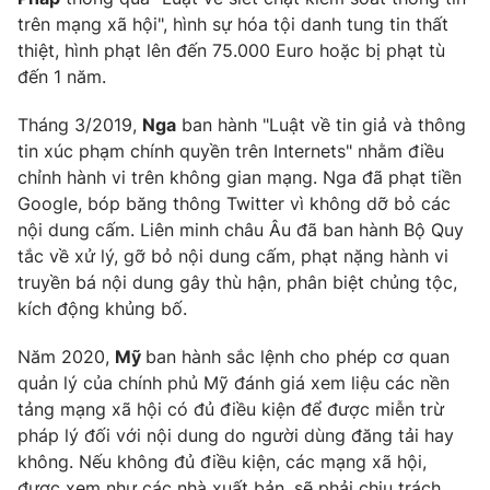
trên mạng xã hội", hình sự hóa tội danh tung tin thất
thiệt, hình phạt lên đến 75.000 Euro hoặc bị phạt tù
đến 1 năm.
Tháng 3/2019,
Nga
ban hành "Luật về tin giả và thông
tin xúc phạm chính quyền trên Internets" nhằm điều
chỉnh hành vi trên không gian mạng. Nga đã phạt tiền
Google, bóp băng thông Twitter vì không dỡ bỏ các
nội dung cấm. Liên minh châu Âu đã ban hành Bộ Quy
tắc về xử lý, gỡ bỏ nội dung cấm, phạt nặng hành vi
truyền bá nội dung gây thù hận, phân biệt chủng tộc,
kích động khủng bố.
Năm 2020,
Mỹ
ban hành sắc lệnh cho phép cơ quan
quản lý của chính phủ Mỹ đánh giá xem liệu các nền
tảng mạng xã hội có đủ điều kiện để được miễn trừ
pháp lý đối với nội dung do người dùng đăng tải hay
không. Nếu không đủ điều kiện, các mạng xã hội,
được xem như các nhà xuất bản, sẽ phải chịu trách