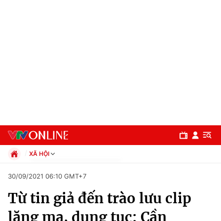
XÃ HỘI
Chính trị
30/09/2021 06:10 GMT+7
Xã hội
Từ tin giả đến trào lưu clip
Pháp luật
Chuyên mục
Kinh tế
lăng mạ, dung tục: Cần
Thể thao