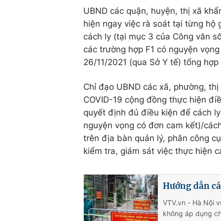
UBND các quận, huyện, thị xã khẩn
hiện ngay việc rà soát tại từng hộ
cách ly (tại mục 3 của Công văn 
các trường hợp F1 có nguyện vọng c
26/11/2021 (qua Sở Y tế) tổng hợ
Chỉ đạo UBND các xã, phường, thị 
COVID-19 cộng đồng thực hiện điều 
quyết định đủ điều kiện để cách ly 
nguyện vọng có đơn cam kết)/cách 
trên địa bàn quản lý, phân công cụ
kiểm tra, giám sát việc thực hiện cá
Hướng dẫn các
VTV.vn - Hà Nội v
không áp dụng ch