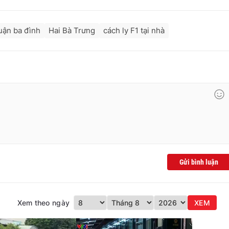
uận ba đình
Hai Bà Trưng
cách ly F1 tại nhà
Gửi bình luận
Xem theo ngày
XEM