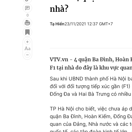
nhà?
0
Tạ Hiển
23/11/2021 12:37 GMT+7
Giải trí
Đời sống
Điện ảnh
Du lịch
Âm nhạc
Làm đẹp
VTV.vn - 4 quận Ba Đình, Hoàn 
Sao
Chất lượng cuộc sốn
F1 tại nhà do đây là khu vực quan
Sau khi UBND thành phố Hà Nội ba
đối với đối tượng tiếp xúc gần (F
Đống Đa và Hai Bà Trưng có nhiều
TP Hà Nội cho biết, việc chưa áp dụ
quận Ba Đình, Hoàn Kiếm, Đống Đa 
quan của Đảng, Nhà nước và các tổ 
quốc tế, các tập đoàn kinh tế lớn…