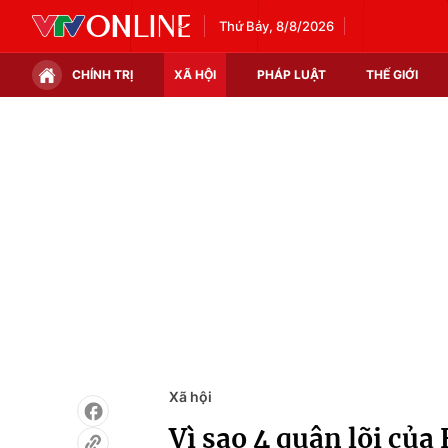
Thứ Bảy, 8/8/2026
CHÍNH TRỊ
XÃ HỘI
PHÁP LUẬT
THẾ GIỚI
Chính trị
Xã hội
Thế giới
Kinh tế
Tin tức
Tài chính
Thế giới đó đây
Thị trường
Câu chuyện quốc tế
Góc doanh nghiệp
Dữ liệu và đời sống
Xã hội
Vì sao 4 quận lõi của 