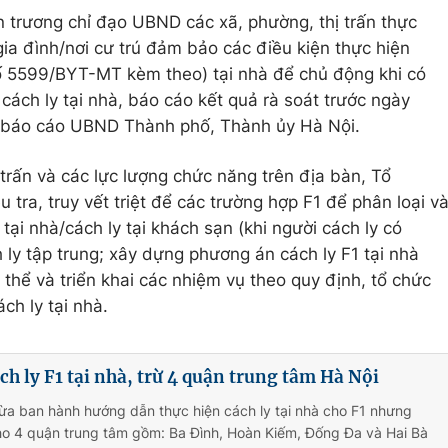
 trương chỉ đạo UBND các xã, phường, thị trấn thực
 gia đình/nơi cư trú đảm bảo các điều kiện thực hiện
số 5599/BYT-MT kèm theo) tại nhà để chủ động khi có
ách ly tại nhà, báo cáo kết quả rà soát trước ngày
p báo cáo UBND Thành phố, Thành ủy Hà Nội.
trấn và các lực lượng chức năng trên địa bàn, Tổ
tra, truy vết triệt để các trường hợp F1 để phân loại v
tại nhà/cách ly tại khách sạn (khi người cách ly có
ly tập trung; xây dựng phương án cách ly F1 tại nhà
 thể và triển khai các nhiệm vụ theo quy định, tổ chức
ch ly tại nhà.
h ly F1 tại nhà, trừ 4 quận trung tâm Hà Nội
ừa ban hành hướng dẫn thực hiện cách ly tại nhà cho F1 nhưng
o 4 quận trung tâm gồm: Ba Đình, Hoàn Kiếm, Đống Đa và Hai Bà