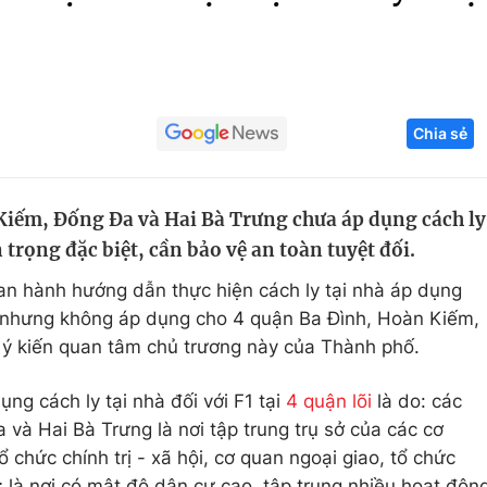
Góc ảnh
Giáo dục
Công nghệ
Chia sẻ
Tuyển sinh
Hitech Công ng
Học trực tuyến
Sản phẩm
Kiếm, Đống Đa và Hai Bà Trưng chưa áp dụng cách ly
g
Thị trường
 trọng đặc biệt, cần bảo vệ an toàn tuyệt đối.
Tư vấn
n hành hướng dẫn thực hiện cách ly tại nhà áp dụng
1) nhưng không áp dụng cho 4 quận Ba Đình, Hoàn Kiếm,
 ý kiến quan tâm chủ trương này của Thành phố.
ng cách ly tại nhà đối với F1 tại
4 quận lõi
là do: các
và Hai Bà Trưng là nơi tập trung trụ sở của các cơ
chức chính trị - xã hội, cơ quan ngoại giao, tổ chức
; là nơi có mật độ dân cư cao, tập trung nhiều hoạt độn