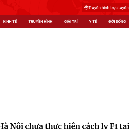
Truyền hình trực tuyến
KINH TẾ
TRUYỀN HÌNH
GIẢI TRÍ
Y TẾ
ĐỜI SỐNG
Pháp luật
Y tế
Truyền hình
Multimedia
Phim VTV
Video
Hậu trường
Shorts video
Nhân vật
Podcast
Khán giả
EMagazine
Giải sao mai
Photo
Hà Nội chưa thực hiện cách ly F1 tạ
Infographic