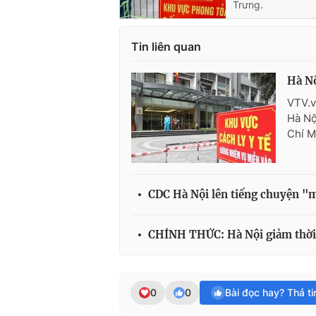
Trưng.
Tin liên quan
Hà Nộ
VTV.v
Hà Nộ
Chí M
CDC Hà Nội lên tiếng chuyện "mớ
CHÍNH THỨC: Hà Nội giảm thời gi
0
0
Bài đọc hay? Thả t