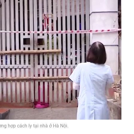
ờng hợp cách ly tại nhà ở Hà Nội.