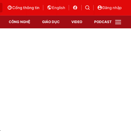
Cổng thông tin
English
Đăng nhập
CÔNG NGHỆ
GIÁO DỤC
VIDEO
PODCAST
VTV Money
VTV Thể thao
VTV Sức khoẻ
Bất động sản
Thị trường 24h
Tấm lòng Việt
Vươn mình bằng AI
VTV4
VTV8
VTV9
Lịch phát sóng
Giao lưu trực tuyến
i
Sự kiện