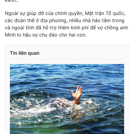
kênh..
Photo
Infographic
Ngoài sự giúp đỡ của chính quyền, Mặt trận Tổ quốc,
các đoàn thể ở địa phương, nhiều nhà hảo tâm trong
Video
Shorts video
và ngoài tỉnh đã hỗ trợ thêm kinh phí để vợ chồng anh
Minh lo hậu sự chu đáo cho hai con.
VTV Money
VTV Thể thao
Tin liên quan
VTV Sức khoẻ
Bất động sản
Thị trường 24h
Tấm lòng Việt
VTV4
Vươn mình bằng AI
VTV9
VTV8
Liên hệ tòa soạn
English