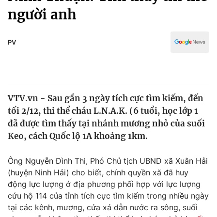
Chính trị
người anh
Truyền hình
Văn hóa - Giải trí
Xã hội
Y tế
PV
Đời sống
Pháp luật
Công nghệ
Giáo dục
Y tế
VTV.vn - Sau gần 3 ngày tích cực tìm kiếm, đến
tối 2/12, thi thể cháu L.N.A.K. (6 tuổi, học lớp 1
Thế giới
đã được tìm thấy tại nhánh mương nhỏ của suối
Tin tức
Keo, cách Quốc lộ 1A khoảng 1km.
Kinh tế
Thế giới đó đây
Ông Nguyễn Đình Thi, Phó Chủ tịch UBND xã Xuân Hải
Tài chính
Dữ liệu và đời sống
(huyện Ninh Hải) cho biết, chính quyền xã đã huy
Câu chuyện quốc tế
Thị trường
động lực lượng ở địa phương phối hợp với lực lượng
cứu hộ 114 của tỉnh tích cực tìm kiếm trong nhiều ngày
Truyền hình
Góc doanh nghiệp
tại các kênh, mương, cửa xả dẫn nước ra sông, suối