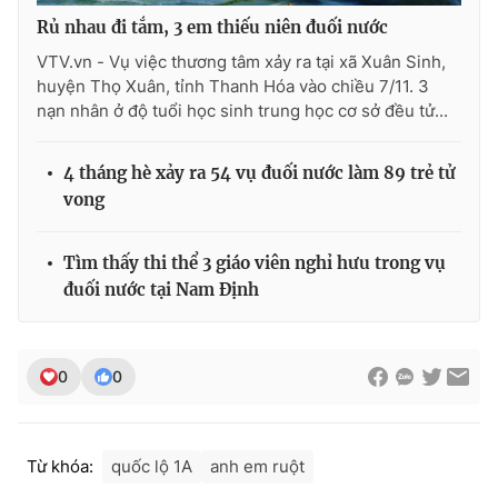
Rủ nhau đi tắm, 3 em thiếu niên đuối nước
VTV.vn - Vụ việc thương tâm xảy ra tại xã Xuân Sinh,
huyện Thọ Xuân, tỉnh Thanh Hóa vào chiều 7/11. 3
THỜI BÁO VTV
nạn nhân ở độ tuổi học sinh trung học cơ sở đều tử...
4 tháng hè xảy ra 54 vụ đuối nước làm 89 trẻ tử
vong
Theo dõi báo trên
Tìm thấy thi thể 3 giáo viên nghỉ hưu trong vụ
Cơ quan chủ quản:
Đài Truyền hình Việt Nam
đuối nước tại Nam Định
Cơ quan báo chí:
Thời báo VTV
Giấy phép hoạt động báo in và báo điện tử số 483/GP-BTTTT
cấp ngày 29/12/2023
0
0
Tổng Biên tập:
Vũ Thanh Thủy
Phó Tổng Biên tập:
Nguyễn Thị Mỹ Hạnh, Phạm Quốc Thắng,
Nguyễn Trọng Ninh
Từ khóa:
quốc lộ 1A
anh em ruột
Tổng đài VTV:
024.38 355 931 - 024.38 355 932