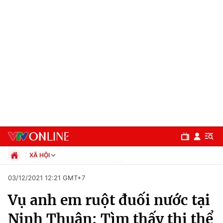
XÃ HỘI
Chính trị
03/12/2021 12:21 GMT+7
Xã hội
Vụ anh em ruột đuối nước tại
Pháp luật
Chuyên mục
Kinh tế
Ninh Thuận: Tìm thấy thi thể
Thể thao