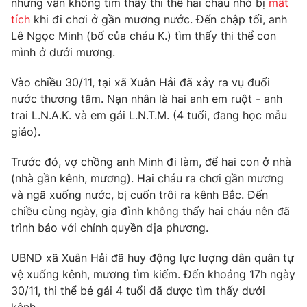
nhưng vẫn không tìm thấy thi thể hai cháu nhỏ bị
mất
Phim VTV
Giải trí
tích
khi đi chơi ở gần mương nước. Đến chập tối, anh
Hậu trường
Lê Ngọc Minh (bố của cháu K.) tìm thấy thi thể con
Điện ảnh
mình ở dưới mương.
Đời sống
Nhân vật
Âm nhạc
Vào chiều 30/11, tại xã Xuân Hải đã xảy ra vụ đuối
Du lịch
Khán giả
Giáo dục
Sao
nước thương tâm. Nạn nhân là hai anh em ruột - anh
Làm đẹp
Giải sao mai
trai L.N.A.K. và em gái L.N.T.M. (4 tuổi, đang học mẫu
Tuyển sinh
giáo).
Công nghệ
Chất lượng cuộc sống
Học trực tuyến
Trước đó, vợ chồng anh Minh đi làm, để hai con ở nhà
Hitech Công nghệ tương lai
Giao lưu trực tuyến
(nhà gần kênh, mương). Hai cháu ra chơi gần mương
Sản phẩm
và ngã xuống nước, bị cuốn trôi ra kênh Bắc. Đến
chiều cùng ngày, gia đình không thấy hai cháu nên đã
Lịch phát sóng
Thị trường
trình báo với chính quyền địa phương.
Tư vấn
UBND xã Xuân Hải đã huy động lực lượng dân quân tự
Chuyên mục khác
vệ xuống kênh, mương tìm kiếm. Đến khoảng 17h ngày
Emagazine
Podcast
30/11, thi thể bé gái 4 tuổi đã được tìm thấy dưới