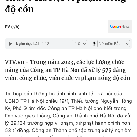
Chính trị
độ cồn
Truyền hình
Văn hóa - Giải trí
Xã hội
Y tế
PV (t/h)
Đời sống
Pháp luật
Công nghệ
Nghe đọc bài
1:12
Giáo dục
Y tế
VTV.vn - Trong năm 2023, các lực lượng chức
năng của Công an TP Hà Nội đã xử lý 575 đảng
Thế giới
viên, công chức, viên chức vi phạm nồng độ cồn.
Tin tức
Kinh tế
Tại họp báo thông tin tình hình kinh tế - xã hội của
Thế giới đó đây
UBND TP Hà Nội chiều 19/1, Thiếu tướng Nguyễn Hồng
Tài chính
Dữ liệu và đời sống
Ky, Phó Giám đốc Công an TP Hà Nội cho biết trong
Câu chuyện quốc tế
Thị trường
lĩnh vực giao thông, Công an Thành phố Hà Nội đã xử
lý 29.134 trường hợp vi phạm, xử phạt hành chính hơn
Truyền hình
Góc doanh nghiệp
53 tỉ đồng. Công an Thành phố tập trung xử lý nghiêm