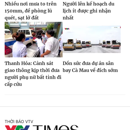
Nhiều nơi mưa to trên
Người lên kế hoạch du
150mm, đề phòng lũ
lịch ít được ghi nhận
quét, sạt lở đất
nhất
Thanh Hóa: Cảnh sát
Dồn sức đưa dự án sân
giao thông kịp thời đưa
bay Cà Mau về đích sớm
người phụ nữ bất tỉnh đi
cấp cứu
THỜI BÁO VTV