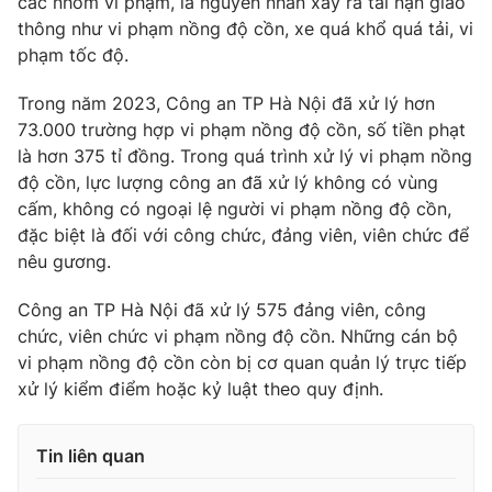
các nhóm vi phạm, là nguyên nhân xảy ra tai nạn giao
Phim VTV
Giải trí
thông như vi phạm nồng độ cồn, xe quá khổ quá tải, vi
Hậu trường
phạm tốc độ.
Điện ảnh
Đời sống
Nhân vật
Trong năm 2023, Công an TP Hà Nội đã xử lý hơn
Âm nhạc
73.000 trường hợp vi phạm nồng độ cồn, số tiền phạt
Du lịch
Khán giả
Giáo dục
là hơn 375 tỉ đồng. Trong quá trình xử lý vi phạm nồng
Sao
Làm đẹp
Giải sao mai
độ cồn, lực lượng công an đã xử lý không có vùng
Tuyển sinh
cấm, không có ngoại lệ người vi phạm nồng độ cồn,
Công nghệ
Chất lượng cuộc sống
đặc biệt là đối với công chức, đảng viên, viên chức để
Học trực tuyến
Hitech Công nghệ tương lai
nêu gương.
Giao lưu trực tuyến
Sản phẩm
Công an TP Hà Nội đã xử lý 575 đảng viên, công
chức, viên chức vi phạm nồng độ cồn. Những cán bộ
Lịch phát sóng
Thị trường
vi phạm nồng độ cồn còn bị cơ quan quản lý trực tiếp
xử lý kiểm điểm hoặc kỷ luật theo quy định.
Tư vấn
Chuyên mục khác
Tin liên quan
Emagazine
Podcast