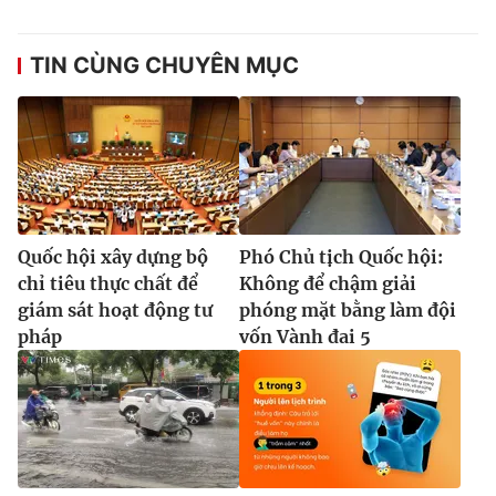
Ðiện thoại Thời báo VTV:
024.66 897 897
Email:
toasoan@vtv.vn
TIN CÙNG CHUYÊN MỤC
Liên hệ quảng cáo:
024-7300.7108
Quốc hội xây dựng bộ
Phó Chủ tịch Quốc hội:
chỉ tiêu thực chất để
Không để chậm giải
giám sát hoạt động tư
phóng mặt bằng làm đội
pháp
vốn Vành đai 5
® Cấm sao chép dưới mọi hình thức nếu không có sự chấp
thuận bằng văn bản. Ghi rõ nguồn VTV.vn khi phát hành lại
thông tin từ website này.