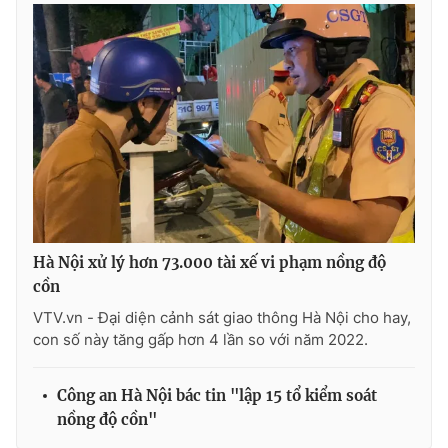
Photo
Infographic
Video
Shorts video
VTV Money
VTV Thể thao
VTV Sức khoẻ
Bất động sản
Hà Nội xử lý hơn 73.000 tài xế vi phạm nồng độ
Thị trường 24h
Tấm lòng Việt
cồn
VTV.vn - Đại diện cảnh sát giao thông Hà Nội cho hay,
VTV4
Vươn mình bằng AI
con số này tăng gấp hơn 4 lần so với năm 2022.
VTV9
VTV8
Công an Hà Nội bác tin "lập 15 tổ kiểm soát
nồng độ cồn"
Liên hệ tòa soạn
English