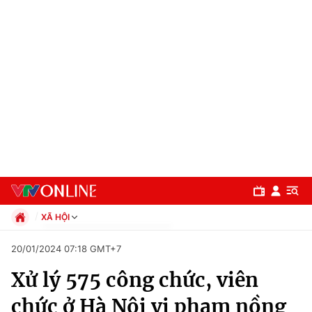
XÃ HỘI
Chính trị
20/01/2024 07:18 GMT+7
Xã hội
Xử lý 575 công chức, viên
Pháp luật
Chuyên mục
Kinh tế
chức ở Hà Nội vi phạm nồng
Thể thao