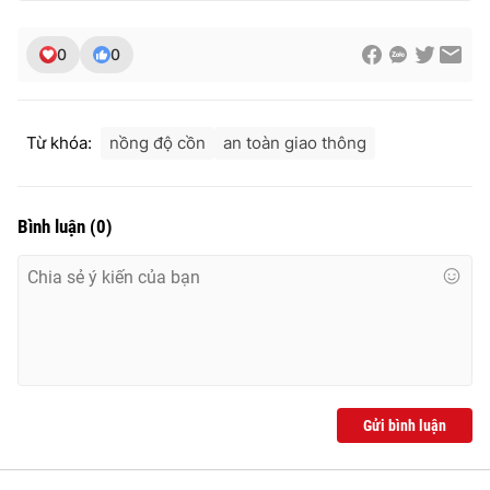
0
0
THỜI BÁO VTV
Từ khóa:
nồng độ cồn
an toàn giao thông
Theo dõi báo trên
Bình luận
(
0
)
Cơ quan chủ quản:
Đài Truyền hình Việt Nam
Cơ quan báo chí:
Thời báo VTV
Giấy phép hoạt động báo in và báo điện tử số 483/GP-BTTTT
cấp ngày 29/12/2023
Tổng Biên tập:
Vũ Thanh Thủy
Phó Tổng Biên tập:
Nguyễn Thị Mỹ Hạnh, Phạm Quốc Thắng,
Gửi bình luận
Nguyễn Trọng Ninh
Tổng đài VTV:
024.38 355 931 - 024.38 355 932