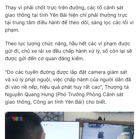
Phim VTV
Giải trí
Thay vì phải chốt trực trên đường, các tổ cảnh sát
Hậu trường
giao thông tại tỉnh Yên Bái hiện chỉ phải thường trực
Điện ảnh
tại trung tâm điều hành để theo dõi, sàng lọc các lỗi vi
Đời sống
Nhân vật
phạm.
Âm nhạc
Du lịch
Khán giả
Giáo dục
Theo lực lượng chức năng, hầu hết các vi phạm được
Sao
Làm đẹp
gửi đi, chủ xe lái xe đều chấp hành xử lý, số còn lại sẽ
Giải sao mai
Tuyển sinh
được gửi đến cơ quan đăng kiểm.
Công nghệ
Chất lượng cuộc sống
Học trực tuyến
"Do các tuyến đường được lắp đặt camera giám sát
Hitech Công nghệ tương lai
Giao lưu trực tuyến
và xử lý phạt nguội, việc chấp hành của người dân đã
Sản phẩm
đi vào nề nếp, hiệu quả phát huy rất cao", Thượng tá
Nguyễn Quang Hưng (Phó Trưởng Phòng Cảnh sát
Lịch phát sóng
Thị trường
giao thông, Công an tỉnh Yên Bái) cho biết.
Tư vấn
Chuyên mục khác
Emagazine
Podcast