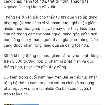
càng chấp hành tốt hơn, trật tự hơn", Thượng tá
Nguyễn Quang Hưng đề xuất.
Thống kê ở Yên Bái cho thấy từ khi đưa vào áp dụng
THỜI BÁO VTV
phạt nguội, các hành vi vi phạm được ghi nhận giảm
nhiều theo thời gian. Thực tế này cho thấy hiệu quả
của hệ thống camera phạt nguội đang góp phần tích
cực nâng cao ý thức người tham gia giao thông. Nếu
Theo dõi báo trên
càng được nhân rộng, hiệu quả sẽ càng tốt hơn.
Kể từ khi hệ thống camera giám sát đi vào hoạt động,
Cơ quan chủ quản:
Đài Truyền hình Việt Nam
trên 3.500 trường hợp vi phạm bị phát hiện và gửi
Cơ quan báo chí:
Thời báo VTV
thông báo, phạt tiền gần 4 tỷ đồng.
Giấy phép hoạt động báo in và báo điện tử số 483/GP-BTTTT
cấp ngày 29/12/2023
Dự kiến trong cuối năm nay, Yên Bái sẽ tiếp tục nhân
rộng hệ thống camera giám sát an ninh và sử dụng
Tổng Biên tập:
Vũ Thanh Thủy
phạt nguội vi phạm tại nhiều địa bàn các huyện, thị
Phó Tổng Biên tập:
Nguyễn Thị Mỹ Hạnh, Phạm Quốc Thắng,
trên toàn tỉnh.
Nguyễn Trọng Ninh
Tổng đài VTV:
024.38 355 931 - 024.38 355 932