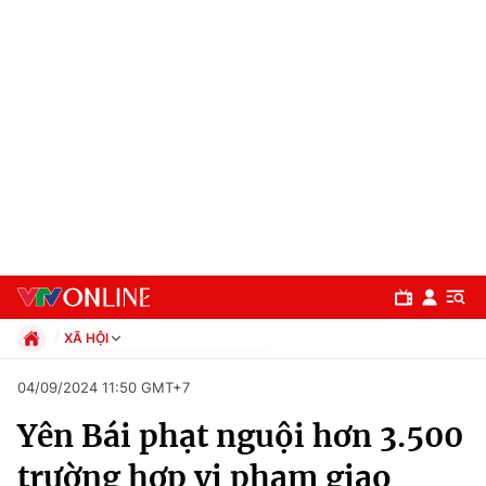
XÃ HỘI
Chính trị
04/09/2024 11:50 GMT+7
Xã hội
Yên Bái phạt nguội hơn 3.500
Pháp luật
Chuyên mục
Kinh tế
trường hợp vi phạm giao
Thể thao