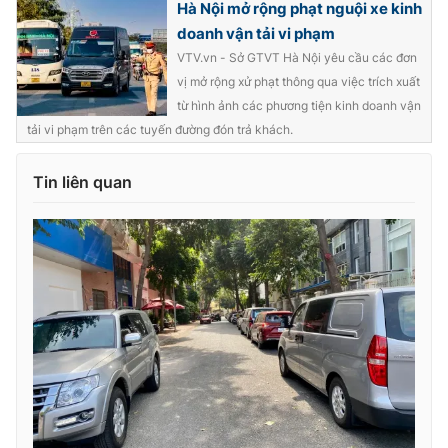
Hà Nội mở rộng phạt nguội xe kinh
Ðiện thoại Thời báo VTV:
024.66 897 897
doanh vận tải vi phạm
Email:
toasoan@vtv.vn
VTV.vn - Sở GTVT Hà Nội yêu cầu các đơn
Liên hệ quảng cáo:
024-7300.7108
vị mở rộng xử phạt thông qua việc trích xuất
từ hình ảnh các phương tiện kinh doanh vận
tải vi phạm trên các tuyến đường đón trả khách.
Tin liên quan
® Cấm sao chép dưới mọi hình thức nếu không có sự chấp
thuận bằng văn bản. Ghi rõ nguồn VTV.vn khi phát hành lại
thông tin từ website này.