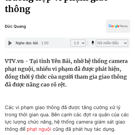
Chính trị
thông
Truyền hình
Văn hóa - Giải trí
Xã hội
Y tế
Đức Quang
Đời sống
Pháp luật
Công nghệ
Nghe đọc bài
1:50
Giáo dục
Y tế
VTV.vn - Tại tỉnh Yên Bái, nhờ hệ thống camera
phạt nguội, nhiều vi phạm đã được phát hiện,
Thế giới
đồng thời ý thức của người tham gia giao thông
Tin tức
đã được nâng cao rõ rệt.
Kinh tế
Thế giới đó đây
Tài chính
Dữ liệu và đời sống
Các vi phạm giao thông đã được tăng cường xử lý
Câu chuyện quốc tế
Thị trường
trong thời gian qua. Bên cạnh các đợt ra quân của các
lực lượng chức năng, hệ thống camera giám sát giao
Truyền hình
Góc doanh nghiệp
thông để
phạt nguội
cũng đã phát huy tác dụng.