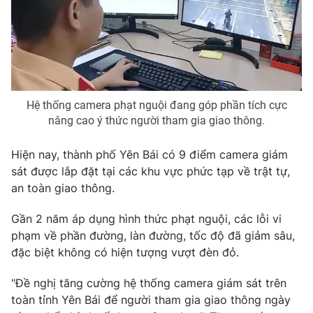
Photo
Infographic
Video
Shorts video
VTV Money
VTV Thể thao
Hệ thống camera phạt nguội đang góp phần tích cực
nâng cao ý thức người tham gia giao thông.
VTV Sức khoẻ
Bất động sản
Hiện nay, thành phố Yên Bái có 9 điểm camera giám
sát được lắp đặt tại các khu vực phức tạp về trật tự,
Thị trường 24h
Tấm lòng Việt
an toàn giao thông.
Gần 2 năm áp dụng hình thức phạt nguội, các lỗi vi
VTV4
Vươn mình bằng AI
phạm về phần đường, làn đường, tốc độ đã giảm sâu,
đặc biệt không có hiện tượng vượt đèn đỏ.
VTV9
VTV8
"Đề nghị tăng cường hệ thống camera giám sát trên
toàn tỉnh Yên Bái để người tham gia giao thông ngày
Liên hệ tòa soạn
English