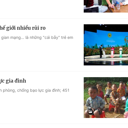
hế giới nhiều rủi ro
ng gian mạng… là những "cái bẫy" trẻ em
ực gia đình
nh phòng, chống bạo lực gia đình; 451