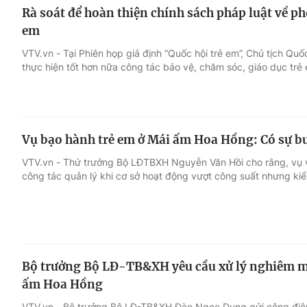
Rà soát để hoàn thiện chính sách pháp luật về ph
em
VTV.vn - Tại Phiên họp giả định “Quốc hội trẻ em”, Chủ tịch Quố
thực hiện tốt hơn nữa công tác bảo vệ, chăm sóc, giáo dục trẻ
Vụ bạo hành trẻ em ở Mái ấm Hoa Hồng: Có sự b
VTV.vn - Thứ trưởng Bộ LĐTBXH Nguyễn Văn Hồi cho rằng, vụ 
công tác quản lý khi cơ sở hoạt động vượt công suất nhưng kiể
Bộ trưởng Bộ LĐ-TB&XH yêu cầu xử lý nghiêm mi
ấm Hoa Hồng
VTV.vn - Bộ trưởng Bộ LĐ-TB&XH Đào Ngọc Dung gửi công điện