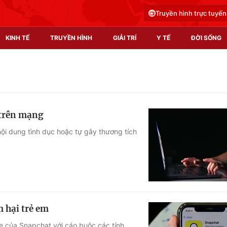
Truyền hình trực tuyến
KINH TẾ
TRUYỀN HÌNH
GIẢI TRÍ
Y TẾ
ĐỜI SỐNG
Pháp luật
Y tế
Truyền hình
Multimedia
 trên mạng
Phim VTV
Video
ội dung tình dục hoặc tự gây thương tích
Hậu trường
Shorts video
Nhân vật
Podcast
Khán giả
EMagazine
Giải sao mai
Photo
m hại trẻ em
Infographic
mẹ của Snapchat với cáo buộc các tính