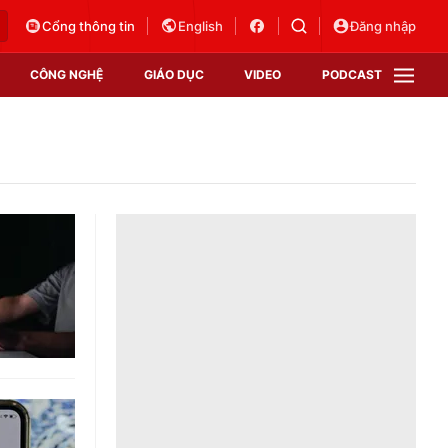
Cổng thông tin
English
Đăng nhập
CÔNG NGHỆ
GIÁO DỤC
VIDEO
PODCAST
VTV Money
VTV Thể thao
VTV Sức khoẻ
Bất động sản
Thị trường 24h
Tấm lòng Việt
Vươn mình bằng AI
VTV4
VTV8
VTV9
Lịch phát sóng
Giao lưu trực tuyến
Sự kiện