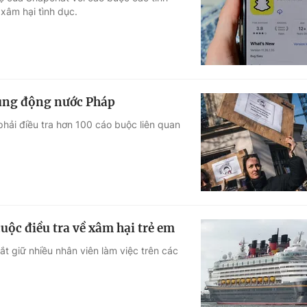
xâm hại tình dục.
Góc ảnh
Giáo dục
Công nghệ
Tuyển sinh
Hitech Công ng
rúng động nước Pháp
Học trực tuyến
Sản phẩm
hải điều tra hơn 100 cáo buộc liên quan
g
Thị trường
Tư vấn
cuộc điều tra về xâm hại trẻ em
t giữ nhiều nhân viên làm việc trên các