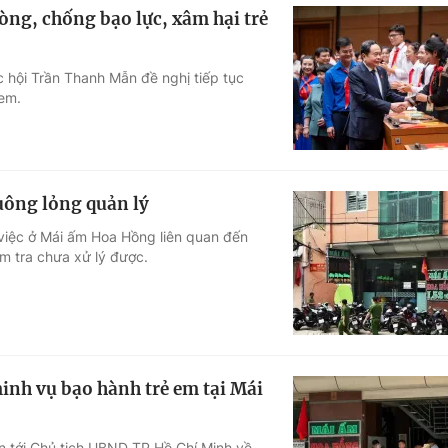
òng, chống bạo lực, xâm hại trẻ
c hội Trần Thanh Mẫn đề nghị tiếp tục
 em.
uông lỏng quản lý
việc ở Mái ấm Hoa Hồng liên quan đến
m tra chưa xử lý được.
nh vụ bạo hành trẻ em tại Mái
 tới Chủ tịch UBND TP Hồ Chí Minh về