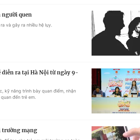
à người quen
ra và gây ra nhiều hệ lụy.
 diễn ra tại Hà Nội từ ngày 9-
ực, kỹ năng trình bày quan điểm, nhận
n quan đến trẻ em.
ôi trường mạng