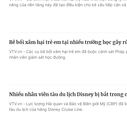
năng của nền tảng này đã tạo điều kiện cho kẻ xấu tiếp cận và 
Giải trí
Đời sống
Điện ảnh
Du lịch
Bê bối xâm hại trẻ em tại nhiều trường học gây 
Âm nhạc
Làm đẹp
VTV.vn - Các vụ bê bối xâm hại trẻ em đã buộc cảnh sát Pháp p
nhân viên giám sát học đường.
Sao
Chất lượng cuộc sốn
Nhiều nhân viên tàu du lịch Disney bị bắt trong 
VTV.vn - Lực lượng Hải quan và Bảo vệ Biên giới Mỹ (CBP) đã bắ
tàu du lịch của hãng Disney Cruise Line.