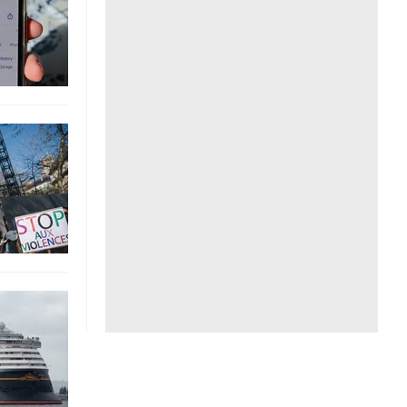
Liên hệ toà soạn
hệ tương lai