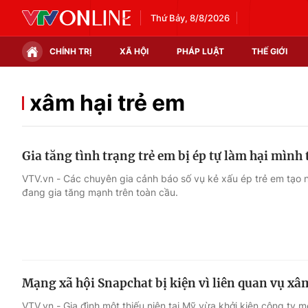
Thứ Bảy, 8/8/2026
CHÍNH TRỊ
XÃ HỘI
PHÁP LUẬT
THẾ GIỚI
Chính trị
Xã hội
xâm hại trẻ em
Thế giới
Kinh tế
Gia tăng tình trạng trẻ em bị ép tự làm hại mình
Tin tức
Tài chính
VTV.vn - Các chuyên gia cảnh báo số vụ kẻ xấu ép trẻ em tạo n
đang gia tăng mạnh trên toàn cầu.
Thế giới đó đây
Thị trường
Câu chuyện quốc tế
Góc doanh nghiệp
Dữ liệu và đời sống
Mạng xã hội Snapchat bị kiện vì liên quan vụ xâ
VTV.vn - Gia đình một thiếu niên tại Mỹ vừa khởi kiện công ty 