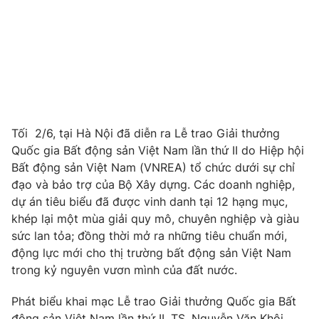
Phim VTV
Giải trí
Hậu trường
Điện ảnh
Đời sống
Nhân vật
Âm nhạc
Du lịch
Khán giả
Giáo dục
Sao
Làm đẹp
Giải sao mai
Tuyển sinh
Tối 2/6, tại Hà Nội đã diễn ra Lễ trao Giải thưởng
Công nghệ
Chất lượng cuộc sống
Quốc gia Bất động sản Việt Nam lần thứ II do Hiệp hội
Học trực tuyến
Bất động sản Việt Nam (VNREA) tổ chức dưới sự chỉ
Hitech Công nghệ tương lai
Giao lưu trực tuyến
đạo và bảo trợ của Bộ Xây dựng. Các doanh nghiệp,
Sản phẩm
dự án tiêu biểu đã được vinh danh tại 12 hạng mục,
khép lại một mùa giải quy mô, chuyên nghiệp và giàu
Lịch phát sóng
Thị trường
sức lan tỏa; đồng thời mở ra những tiêu chuẩn mới,
động lực mới cho thị trường bất động sản Việt Nam
Tư vấn
trong kỷ nguyên vươn mình của đất nước.
Chuyên mục khác
Emagazine
Podcast
Phát biểu khai mạc Lễ trao Giải thưởng Quốc gia Bất
động sản Việt Nam lần thứ II, TS. Nguyễn Văn Khôi,