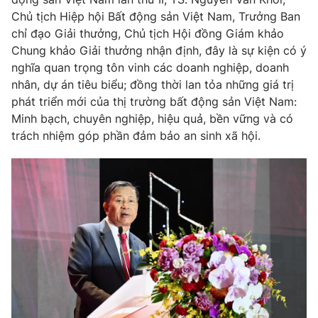
Chủ tịch Hiệp hội Bất động sản Việt Nam, Trưởng Ban
Photo
Infographic
chỉ đạo Giải thưởng, Chủ tịch Hội đồng Giám khảo
Chung khảo Giải thưởng nhận định, đây là sự kiện có ý
Video
Shorts video
nghĩa quan trọng tôn vinh các doanh nghiệp, doanh
nhân, dự án tiêu biểu; đồng thời lan tỏa những giá trị
phát triển mới của thị trường bất động sản Việt Nam:
VTV Money
VTV Thể thao
Minh bạch, chuyên nghiệp, hiệu quả, bền vững và có
trách nhiệm góp phần đảm bảo an sinh xã hội.
VTV Sức khoẻ
Bất động sản
Thị trường 24h
Tấm lòng Việt
VTV4
Vươn mình bằng AI
VTV9
VTV8
Liên hệ tòa soạn
English