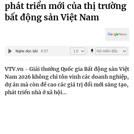
Chính trị
phát triển mới của thị trường
Truyền hình
bất động sản Việt Nam
Văn hóa - Giải trí
Xã hội
Y tế
Đời sống
Pháp luật
Công nghệ
Giáo dục
Nghe đọc bài
6:57
Y tế
VTV.vn - Giải thưởng Quốc gia Bất động sản Việt
Thế giới
Nam 2026 không chỉ tôn vinh các doanh nghiệp,
Tin tức
dự án mà còn đề cao các giá trị đổi mới sáng tạo,
Kinh tế
phát triển nhà ở xã hội...
Thế giới đó đây
Tài chính
Dữ liệu và đời sống
Câu chuyện quốc tế
Thị trường
Truyền hình
Góc doanh nghiệp