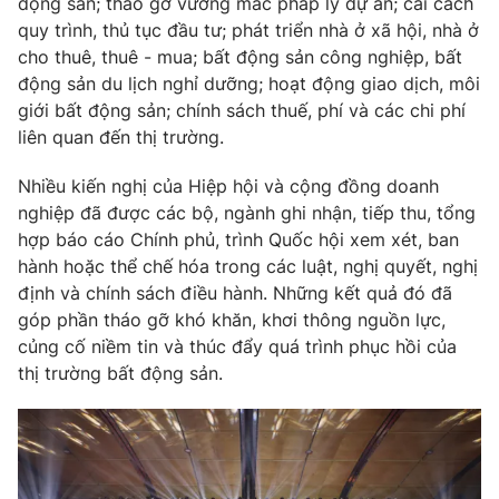
động sản; tháo gỡ vướng mắc pháp lý dự án; cải cách
Ðiện thoại Thời báo VTV:
024.66 897 897
quy trình, thủ tục đầu tư; phát triển nhà ở xã hội, nhà ở
Email:
toasoan@vtv.vn
cho thuê, thuê - mua; bất động sản công nghiệp, bất
Liên hệ quảng cáo:
024-7300.7108
động sản du lịch nghỉ dưỡng; hoạt động giao dịch, môi
giới bất động sản; chính sách thuế, phí và các chi phí
liên quan đến thị trường.
Nhiều kiến nghị của Hiệp hội và cộng đồng doanh
nghiệp đã được các bộ, ngành ghi nhận, tiếp thu, tổng
hợp báo cáo Chính phủ, trình Quốc hội xem xét, ban
hành hoặc thể chế hóa trong các luật, nghị quyết, nghị
định và chính sách điều hành. Những kết quả đó đã
góp phần tháo gỡ khó khăn, khơi thông nguồn lực,
củng cố niềm tin và thúc đẩy quá trình phục hồi của
thị trường bất động sản.
® Cấm sao chép dưới mọi hình thức nếu không có sự chấp
thuận bằng văn bản. Ghi rõ nguồn VTV.vn khi phát hành lại
thông tin từ website này.