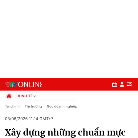
KINH TẾ
Chính trị
Tài chính
Thị trường
Góc doanh nghiệp
Xã hội
03/06/2026 11:14 GMT+7
Pháp luật
Chuyên mục
Kinh tế
Xây dựng những chuẩn mực
Thể thao