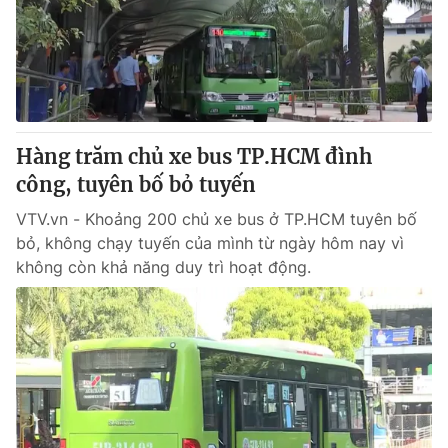
Tin tức
Kinh tế
Thế giới đó đây
Tài chính
Dữ liệu và đời sống
Câu chuyện quốc tế
Thị trường
Hàng trăm chủ xe bus TP.HCM đình
Truyền hình
Góc doanh nghiệp
công, tuyên bố bỏ tuyến
Phim VTV
Giải trí
VTV.vn - Khoảng 200 chủ xe bus ở TP.HCM tuyên bố
Hậu trường
bỏ, không chạy tuyến của mình từ ngày hôm nay vì
Điện ảnh
không còn khả năng duy trì hoạt động.
Đời sống
Nhân vật
Âm nhạc
Du lịch
Khán giả
Giáo dục
Sao
Làm đẹp
Giải sao mai
Tuyển sinh
Công nghệ
Chất lượng cuộc sống
Học trực tuyến
Hitech Công nghệ tương lai