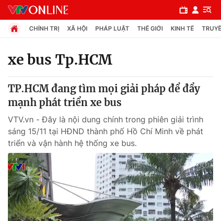
CHÍNH TRỊ
XÃ HỘI
PHÁP LUẬT
THẾ GIỚI
KINH TẾ
TRUYỀ
xe bus Tp.HCM
Chuyên mục
TP.HCM đang tìm mọi giải pháp để đẩy
Chính trị
mạnh phát triển xe bus
VTV.vn - Đây là nội dung chính trong phiên giải trình
Xã hội
sáng 15/11 tại HĐND thành phố Hồ Chí Minh về phát
triển và vận hành hệ thống xe bus.
Pháp luật
Y tế
Thế giới