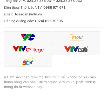
Tổng đài VTV:
024.38 355 931 - 024.38 355 932
Ðiện thoại Thời báo VTV:
0988 671 671
Email:
toasoan@vtv.vn
Liên hệ quảng cáo:
(024) 626 79595
® Cấm sao chép dưới mọi hình thức nếu không có sự chấp
thuận bằng văn bản. Ghi rõ nguồn VTV.vn khi phát hành lại
thông tin từ website này.