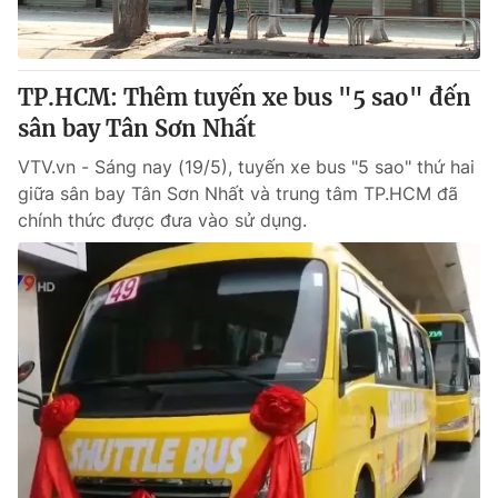
Cơ quan báo chí:
Thời báo VTV
Giấy phép hoạt động báo in và báo điện tử số 483/GP-BTTTT
cấp ngày 29/12/2023
TP.HCM: Thêm tuyến xe bus "5 sao" đến
Tổng Biên tập:
Vũ Thanh Thủy
sân bay Tân Sơn Nhất
Phó Tổng Biên tập:
Nguyễn Thị Mỹ Hạnh, Phạm Quốc Thắng,
VTV.vn - Sáng nay (19/5), tuyến xe bus "5 sao" thứ hai
Nguyễn Trọng Ninh
giữa sân bay Tân Sơn Nhất và trung tâm TP.HCM đã
Tổng đài VTV:
024.38 355 931 - 024.38 355 932
chính thức được đưa vào sử dụng.
Ðiện thoại Thời báo VTV:
024.66 897 897
Email:
toasoan@vtv.vn
Liên hệ quảng cáo:
024-7300.7108