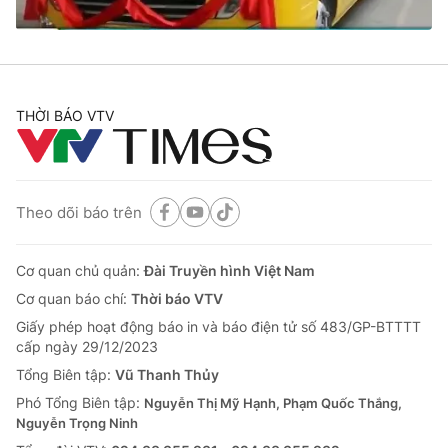
® Cấm sao chép dưới mọi hình thức nếu không có sự chấp
thuận bằng văn bản. Ghi rõ nguồn VTV.vn khi phát hành lại
THỜI BÁO VTV
thông tin từ website này.
Theo dõi báo trên
Cơ quan chủ quản:
Đài Truyền hình Việt Nam
Cơ quan báo chí:
Thời báo VTV
Giấy phép hoạt động báo in và báo điện tử số 483/GP-BTTTT
cấp ngày 29/12/2023
Tổng Biên tập:
Vũ Thanh Thủy
Phó Tổng Biên tập:
Nguyễn Thị Mỹ Hạnh, Phạm Quốc Thắng,
Nguyễn Trọng Ninh