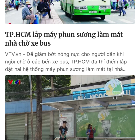
Thị trường 24h
Tấm lòng Việt
VTV4
Vươn mình bằng AI
TP.HCM lắp máy phun sương làm mát
VTV9
VTV8
nhà chờ xe bus
VTV.vn - Để giảm bớt nóng nực cho người dân khi
Liên hệ tòa soạn
English
ngồi chờ ở các bến xe bus, TP.HCM đã thí điểm lắp
đặt hai hệ thống máy phun sương làm mát tại nhà...
THỜI BÁO VTV
Theo dõi báo trên
Cơ quan chủ quản:
Đài Truyền hình Việt Nam