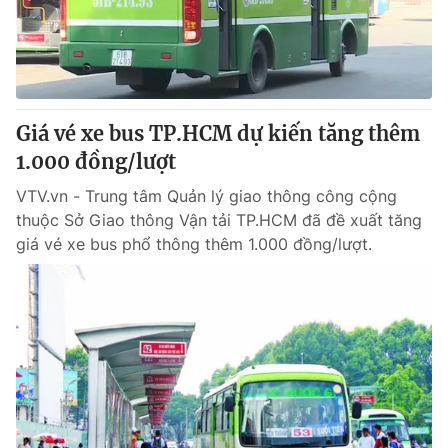
Giao lưu trực tuyến
Sản phẩm
Lịch phát sóng
Thị trường
Tư vấn
Giá vé xe bus TP.HCM dự kiến tăng thêm
Chuyên mục khác
1.000 đồng/lượt
Emagazine
Podcast
VTV.vn - Trung tâm Quản lý giao thông công cộng
thuộc Sở Giao thông Vận tải TP.HCM đã đề xuất tăng
Photo
Infographic
giá vé xe bus phổ thông thêm 1.000 đồng/lượt.
Video
Shorts video
VTV Money
VTV Thể thao
VTV Sức khoẻ
Bất động sản