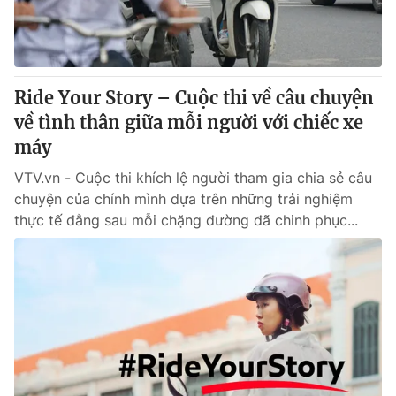
Thị trường 24h
Tấm lòng Việt
VTV4
Vươn mình bằng AI
Ride Your Story – Cuộc thi về câu chuyện
VTV9
VTV8
về tình thân giữa mỗi người với chiếc xe
máy
Liên hệ tòa soạn
English
VTV.vn - Cuộc thi khích lệ người tham gia chia sẻ câu
chuyện của chính mình dựa trên những trải nghiệm
thực tế đằng sau mỗi chặng đường đã chinh phục...
THỜI BÁO VTV
Theo dõi báo trên
Cơ quan chủ quản:
Đài Truyền hình Việt Nam
Cơ quan báo chí:
Thời báo VTV