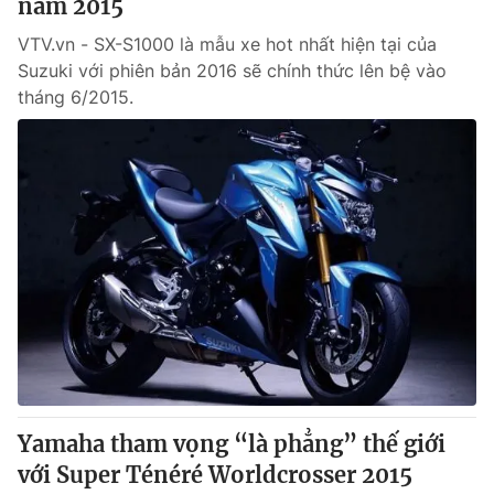
năm 2015
VTV.vn - SX-S1000 là mẫu xe hot nhất hiện tại của
Suzuki với phiên bản 2016 sẽ chính thức lên bệ vào
tháng 6/2015.
Yamaha tham vọng “là phẳng” thế giới
với Super Ténéré Worldcrosser 2015