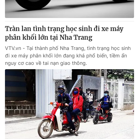
® Cấm sao chép dưới mọi hình thức nếu không có sự chấp
thuận bằng văn bản. Ghi rõ nguồn VTV.vn khi phát hành lại
Tràn lan tình trạng học sinh đi xe máy
thông tin từ website này.
phân khối lớn tại Nha Trang
VTV.vn - Tại thành phố Nha Trang, tình trạng học sinh
đi xe máy phân khối lớn đang khá phổ biến, tiềm ẩn
nguy cơ cao về tai nạn giao thông.