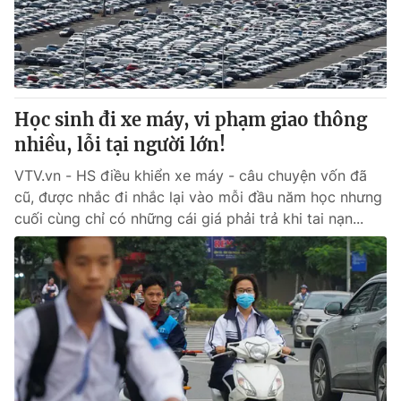
Giao lưu trực tuyến
Sản phẩm
Lịch phát sóng
Thị trường
Tư vấn
Học sinh đi xe máy, vi phạm giao thông
Chuyên mục khác
nhiều, lỗi tại người lớn!
Emagazine
Podcast
VTV.vn - HS điều khiển xe máy - câu chuyện vốn đã
cũ, được nhắc đi nhắc lại vào mỗi đầu năm học nhưng
Photo
Infographic
cuối cùng chỉ có những cái giá phải trả khi tai nạn...
Video
Shorts video
VTV Money
VTV Thể thao
VTV Sức khoẻ
Bất động sản