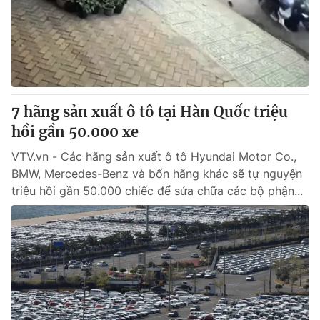
Tin tức
Kinh tế
Thế giới đó đây
Tài chính
Dữ liệu và đời sống
Câu chuyện quốc tế
Thị trường
7 hãng sản xuất ô tô tại Hàn Quốc triệu
Truyền hình
Góc doanh nghiệp
hồi gần 50.000 xe
Phim VTV
Giải trí
VTV.vn - Các hãng sản xuất ô tô Hyundai Motor Co.,
Hậu trường
BMW, Mercedes-Benz và bốn hãng khác sẽ tự nguyện
Điện ảnh
triệu hồi gần 50.000 chiếc để sửa chữa các bộ phận...
Đời sống
Nhân vật
Âm nhạc
Du lịch
Khán giả
Giáo dục
Sao
Làm đẹp
Giải sao mai
Tuyển sinh
Công nghệ
Chất lượng cuộc sống
Học trực tuyến
Hitech Công nghệ tương lai