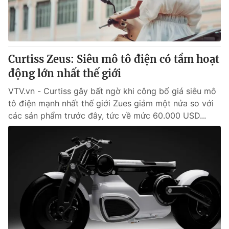
Giấy phép hoạt động báo in và báo điện tử số 483/GP-BTTTT
cấp ngày 29/12/2023
Tổng Biên tập:
Vũ Thanh Thủy
Phó Tổng Biên tập:
Nguyễn Thị Mỹ Hạnh, Phạm Quốc Thắng,
Curtiss Zeus: Siêu mô tô điện có tầm hoạt
Nguyễn Trọng Ninh
Tổng đài VTV:
động lớn nhất thế giới
024.38 355 931 - 024.38 355 932
Ðiện thoại Thời báo VTV:
024.66 897 897
VTV.vn - Curtiss gây bất ngờ khi công bố giá siêu mô
Email:
toasoan@vtv.vn
tô điện mạnh nhất thế giới Zues giảm một nửa so với
Liên hệ quảng cáo:
024-7300.7108
các sản phẩm trước đây, tức về mức 60.000 USD...