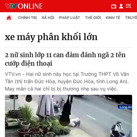
CHÍNH TRỊ
XÃ HỘI
PHÁP LUẬT
THẾ GIỚI
KINH TẾ
TRUYỀ
xe máy phân khối lớn
Chuyên mục
2 nữ sinh lớp 11 can đảm đánh ngã 2 tên
Chính trị
cướp điện thoại
VTV.vn - Hai nữ sinh này học tại Trường THPT Võ Văn
Xã hội
Tần (thị trấn Đức Hòa, huyện Đức Hòa, tỉnh Long An).
May mắn cả hai chỉ bị bị thương nhẹ sau vụ việc.
Pháp luật
Y tế
Thế giới