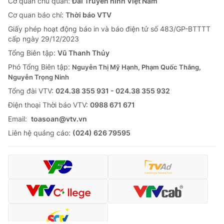
Cơ quan chủ quản:
Đài Truyền hình Việt Nam
Cơ quan báo chí:
Thời báo VTV
Giấy phép hoạt động báo in và báo điện tử số 483/GP-BTTTT
cấp ngày 29/12/2023
Tổng Biên tập:
Vũ Thanh Thủy
Phó Tổng Biên tập:
Nguyễn Thị Mỹ Hạnh, Phạm Quốc Thắng,
Nguyễn Trọng Ninh
Tổng đài VTV:
024.38 355 931 - 024.38 355 932
Ðiện thoại Thời báo VTV:
0988 671 671
Email:
toasoan@vtv.vn
Liên hệ quảng cáo:
(024) 626 79595