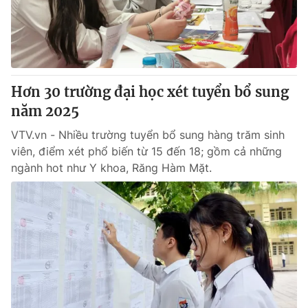
Giao lưu trực tuyến
Sản phẩm
Lịch phát sóng
Thị trường
Tư vấn
Hơn 30 trường đại học xét tuyển bổ sung
Chuyên mục khác
năm 2025
Emagazine
Podcast
VTV.vn - Nhiều trường tuyển bổ sung hàng trăm sinh
viên, điểm xét phổ biến từ 15 đến 18; gồm cả những
Photo
Infographic
ngành hot như Y khoa, Răng Hàm Mặt.
Video
Shorts video
VTV Money
VTV Thể thao
VTV Sức khoẻ
Bất động sản