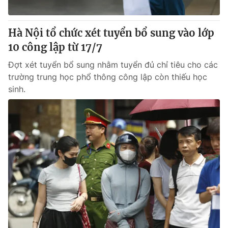
® Cấm sao chép dưới mọi hình thức nếu không có sự chấp
Hà Nội tổ chức xét tuyển bổ sung vào lớp
thuận bằng văn bản. Ghi rõ nguồn VTV.vn khi phát hành lại
10 công lập từ 17/7
thông tin từ website này.
Đợt xét tuyển bổ sung nhằm tuyển đủ chỉ tiêu cho các
trường trung học phổ thông công lập còn thiếu học
sinh.