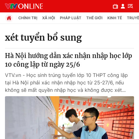
CHÍNH TRỊ
XÃ HỘI
PHÁP LUẬT
THẾ GIỚI
KINH TẾ
TRUYỀ
xét tuyển bổ sung
Chuyên mục
Hà Nội hướng dẫn xác nhận nhập học lớp
Chính trị
10 công lập từ ngày 25/6
VTV.vn - Học sinh trúng tuyển lớp 10 THPT công lập
Xã hội
tại Hà Nội phải xác nhận nhập học từ 25-27/6, nếu
không sẽ mất quyền nhập học và không được xét...
Pháp luật
Y tế
Thế giới