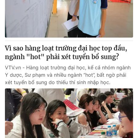
Tin tức
Kinh tế
Thế giới đó đây
Tài chính
Dữ liệu và đời sống
Câu chuyện quốc tế
Thị trường
Vì sao hàng loạt trường đại học top đầu,
Truyền hình
Góc doanh nghiệp
ngành "hot" phải xét tuyển bổ sung?
Phim VTV
Giải trí
VTV.vn - Hàng loạt trường đại học, kể cả nhóm ngành
Hậu trường
Y dược, Sư phạm và nhiều ngành “hot”, bất ngờ phải
Điện ảnh
xét tuyển bổ sung do thiếu thí sinh nhập học.
Đời sống
Nhân vật
Âm nhạc
Du lịch
Khán giả
Giáo dục
Sao
Làm đẹp
Giải sao mai
Tuyển sinh
Công nghệ
Chất lượng cuộc sống
Học trực tuyến
Hitech Công nghệ tương lai