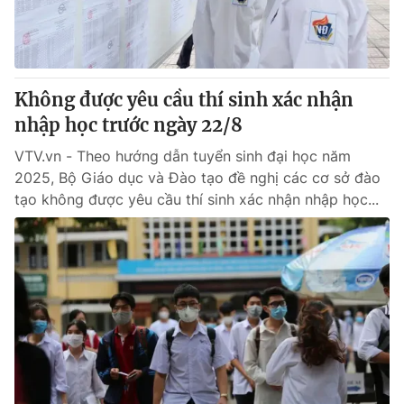
Thị trường 24h
Tấm lòng Việt
VTV4
Vươn mình bằng AI
Không được yêu cầu thí sinh xác nhận
VTV9
VTV8
nhập học trước ngày 22/8
VTV.vn - Theo hướng dẫn tuyển sinh đại học năm
Liên hệ tòa soạn
English
2025, Bộ Giáo dục và Đào tạo đề nghị các cơ sở đào
tạo không được yêu cầu thí sinh xác nhận nhập học...
THỜI BÁO VTV
Theo dõi báo trên
Cơ quan chủ quản:
Đài Truyền hình Việt Nam
Cơ quan báo chí:
Thời báo VTV