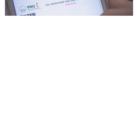
Tin mới
Video
Live
Emagazine
Trang chủ
Các trường đại học xét tuyển nguyện
vọng bổ sung đợt 2
VTV.vn - ĐH Tài nguyên và Môi trường, ĐH Nội vụ, ĐH
Sư phạm kỹ thuật Nam Định tiếp tục thông báo xét
tuyển bổ sung đợt 2 năm 2017.