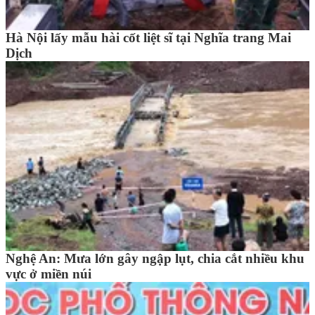
Hà Nội lấy mẫu hài cốt liệt sĩ tại Nghĩa trang Mai
Dịch
Nghệ An: Mưa lớn gây ngập lụt, chia cắt nhiều khu
vực ở miền núi