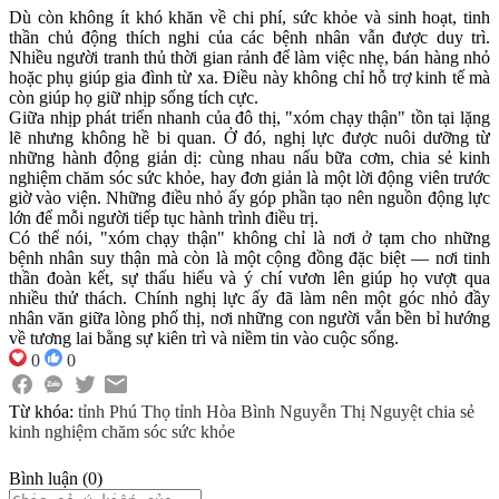
Dù còn không ít khó khăn về chi phí, sức khỏe và sinh hoạt, tinh
thần chủ động thích nghi của các bệnh nhân vẫn được duy trì.
Nhiều người tranh thủ thời gian rảnh để làm việc nhẹ, bán hàng nhỏ
hoặc phụ giúp gia đình từ xa. Điều này không chỉ hỗ trợ kinh tế mà
còn giúp họ giữ nhịp sống tích cực.
Giữa nhịp phát triển nhanh của đô thị, "xóm chạy thận" tồn tại lặng
lẽ nhưng không hề bi quan. Ở đó, nghị lực được nuôi dưỡng từ
những hành động giản dị: cùng nhau nấu bữa cơm, chia sẻ kinh
nghiệm chăm sóc sức khỏe, hay đơn giản là một lời động viên trước
giờ vào viện. Những điều nhỏ ấy góp phần tạo nên nguồn động lực
lớn để mỗi người tiếp tục hành trình điều trị.
Có thể nói, "xóm chạy thận" không chỉ là nơi ở tạm cho những
bệnh nhân suy thận mà còn là một cộng đồng đặc biệt — nơi tinh
thần đoàn kết, sự thấu hiểu và ý chí vươn lên giúp họ vượt qua
nhiều thử thách. Chính nghị lực ấy đã làm nên một góc nhỏ đầy
nhân văn giữa lòng phố thị, nơi những con người vẫn bền bỉ hướng
về tương lai bằng sự kiên trì và niềm tin vào cuộc sống.
0
0
Từ khóa:
tỉnh Phú Thọ
tỉnh Hòa Bình
Nguyễn Thị Nguyệt
chia sẻ
kinh nghiệm
chăm sóc sức khỏe
Bình luận
(
0
)