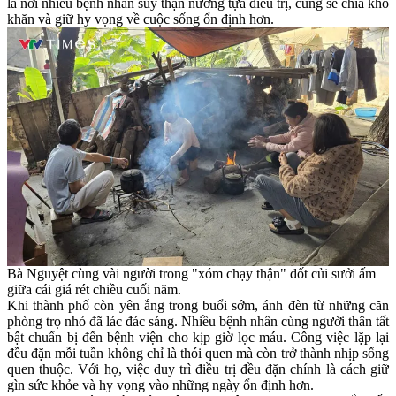
là nơi nhiều bệnh nhân suy thận nương tựa điều trị, cùng sẻ chia khó
khăn và giữ hy vọng về cuộc sống ổn định hơn.
Bà Nguyệt cùng vài người trong "xóm chạy thận" đốt củi sưởi ấm
giữa cái giá rét chiều cuối năm.
Khi thành phố còn yên ắng trong buổi sớm, ánh đèn từ những căn
phòng trọ nhỏ đã lác đác sáng. Nhiều bệnh nhân cùng người thân tất
bật chuẩn bị đến bệnh viện cho kịp giờ lọc máu. Công việc lặp lại
đều đặn mỗi tuần không chỉ là thói quen mà còn trở thành nhịp sống
quen thuộc. Với họ, việc duy trì điều trị đều đặn chính là cách giữ
gìn sức khỏe và hy vọng vào những ngày ổn định hơn.