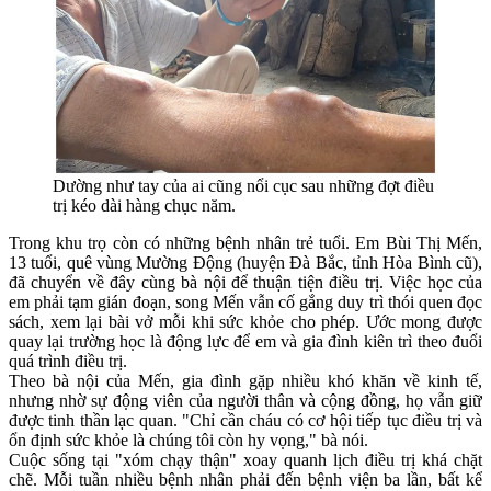
Dường như tay của ai cũng nổi cục sau những đợt điều
trị kéo dài hàng chục năm.
Trong khu trọ còn có những bệnh nhân trẻ tuổi. Em Bùi Thị Mến,
13 tuổi, quê vùng Mường Động (huyện Đà Bắc, tỉnh Hòa Bình cũ),
đã chuyển về đây cùng bà nội để thuận tiện điều trị. Việc học của
em phải tạm gián đoạn, song Mến vẫn cố gắng duy trì thói quen đọc
sách, xem lại bài vở mỗi khi sức khỏe cho phép. Ước mong được
quay lại trường học là động lực để em và gia đình kiên trì theo đuổi
quá trình điều trị.
Theo bà nội của Mến, gia đình gặp nhiều khó khăn về kinh tế,
nhưng nhờ sự động viên của người thân và cộng đồng, họ vẫn giữ
được tinh thần lạc quan. "Chỉ cần cháu có cơ hội tiếp tục điều trị và
ổn định sức khỏe là chúng tôi còn hy vọng," bà nói.
Cuộc sống tại "xóm chạy thận" xoay quanh lịch điều trị khá chặt
chẽ. Mỗi tuần nhiều bệnh nhân phải đến bệnh viện ba lần, bất kể