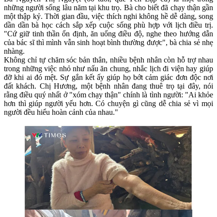
những người sống lâu năm tại khu trọ. Bà cho biết đã chạy thận gần
một thập kỷ. Thời gian đầu, việc thích nghi không hề dễ dàng, song
dần dần bà học cách sắp xếp cuộc sống phù hợp với lịch điều trị.
"Cứ giữ tinh thần ổn định, ăn uống điều độ, nghe theo hướng dẫn
của bác sĩ thì mình vẫn sinh hoạt bình thường được", bà chia sẻ nhẹ
nhàng.
Không chỉ tự chăm sóc bản thân, nhiều bệnh nhân còn hỗ trợ nhau
trong những việc nhỏ như nấu ăn chung, nhắc lịch đi viện hay giúp
đỡ khi ai đó mệt. Sự gắn kết ấy giúp họ bớt cảm giác đơn độc nơi
đất khách. Chị Hương, một bệnh nhân đang thuê trọ tại đây, nói
rằng điều quý nhất ở "xóm chạy thận" chính là tình người: "Ai khỏe
hơn thì giúp người yếu hơn. Có chuyện gì cũng dễ chia sẻ vì mọi
người đều hiểu hoàn cảnh của nhau."