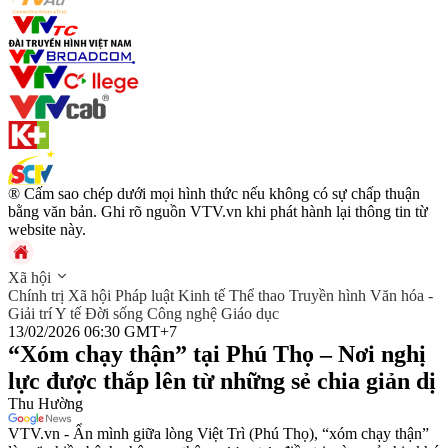
® Cấm sao chép dưới mọi hình thức nếu không có sự chấp thuận
bằng văn bản. Ghi rõ nguồn VTV.vn khi phát hành lại thông tin từ
website này.
Xã hội
Chính trị
Xã hội
Pháp luật
Kinh tế
Thể thao
Truyền hình
Văn hóa -
Giải trí
Y tế
Đời sống
Công nghệ
Giáo dục
13/02/2026 06:30 GMT+7
“Xóm chạy thận” tại Phú Thọ – Nơi nghị
lực được thắp lên từ những sẻ chia giản dị
Thu Hường
VTV.vn - Ẩn mình giữa lòng Việt Trì (Phú Thọ), “xóm chạy thận”