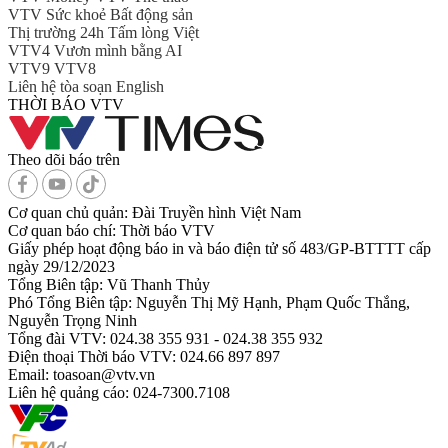
VTV Sức khoẻ
Bất động sản
Thị trường 24h
Tấm lòng Việt
VTV4
Vươn mình bằng AI
VTV9
VTV8
Liên hệ tòa soạn
English
THỜI BÁO VTV
Theo dõi báo trên
Cơ quan chủ quản:
Đài Truyền hình Việt Nam
Cơ quan báo chí:
Thời báo VTV
Giấy phép hoạt động báo in và báo điện tử số 483/GP-BTTTT cấp
ngày 29/12/2023
Tổng Biên tập:
Vũ Thanh Thủy
Phó Tổng Biên tập:
Nguyễn Thị Mỹ Hạnh, Phạm Quốc Thắng,
Nguyễn Trọng Ninh
Tổng đài VTV:
024.38 355 931 - 024.38 355 932
Ðiện thoại Thời báo VTV:
024.66 897 897
Email:
toasoan@vtv.vn
Liên hệ quảng cáo:
024-7300.7108