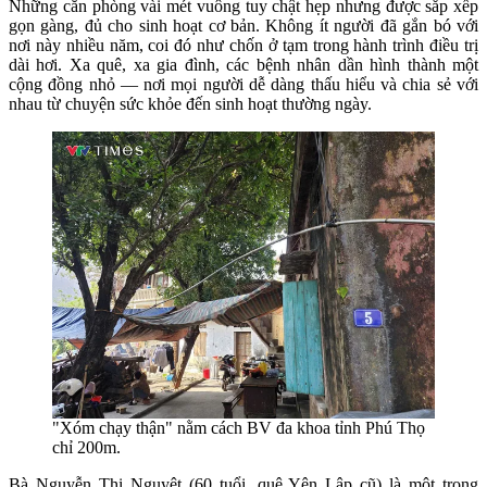
Những căn phòng vài mét vuông tuy chật hẹp nhưng được sắp xếp
gọn gàng, đủ cho sinh hoạt cơ bản. Không ít người đã gắn bó với
nơi này nhiều năm, coi đó như chốn ở tạm trong hành trình điều trị
dài hơi. Xa quê, xa gia đình, các bệnh nhân dần hình thành một
cộng đồng nhỏ — nơi mọi người dễ dàng thấu hiểu và chia sẻ với
nhau từ chuyện sức khỏe đến sinh hoạt thường ngày.
"Xóm chạy thận" nằm cách BV đa khoa tỉnh Phú Thọ
chỉ 200m.
Bà Nguyễn Thị Nguyệt (60 tuổi, quê Yên Lập cũ) là một trong