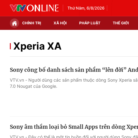
Thứ Năm, 6/8/2026
CHÍNH TRỊ
XÃ HỘI
PHÁP LUẬT
THẾ GIỚI
Chính trị
Xã hội
Xperia XA
Thế giới
Kinh tế
Sony công bố danh sách sản phẩm “lên đời” And
Tin tức
Tài chính
VTV.vn - Người dùng các sản phẩm thuộc dòng Sony Xperia sắp
7.0 Nougat của Google.
Thế giới đó đây
Thị trường
Câu chuyện quốc tế
Góc doanh nghiệp
Dữ liệu và đời sống
Sony âm thầm loại bỏ Small Apps trên dòng Xper
VTV.vn - Đây có thể là một tin buồn đối với người dùng Sony đ