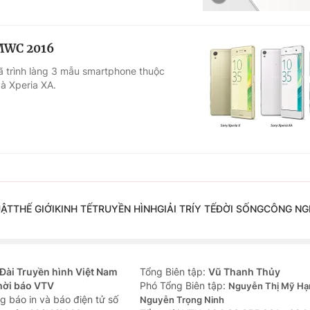
 MWC 2016
ã trình làng 3 mẫu smartphone thuộc
à Xperia XA.
UẬT
THẾ GIỚI
KINH TẾ
TRUYỀN HÌNH
GIẢI TRÍ
Y TẾ
ĐỜI SỐNG
CÔNG NG
Đài Truyền hình Việt Nam
Tổng Biên tập:
Vũ Thanh Thủy
hời báo VTV
Phó Tổng Biên tập:
Nguyễn Thị Mỹ Hạ
g báo in và báo điện tử số
Nguyễn Trọng Ninh