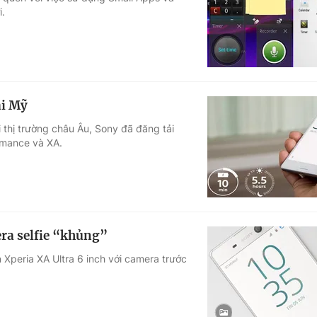
.
Góc ảnh
Giáo dục
Công nghệ
Tuyển sinh
Hitech Công ng
ại Mỹ
Học trực tuyến
Sản phẩm
thị trường châu Âu, Sony đã đăng tải
ormance và XA.
g
Thị trường
Tư vấn
era selfie “khủng”
 Xperia XA Ultra 6 inch với camera trước