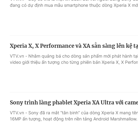
đang có dự định mua mẫu smartphone thuộc dòng Xperia X mới
Giải trí
Đời sống
Điện ảnh
Du lịch
Xperia X, X Performance và XA sẵn sàng lên kệ t
Âm nhạc
Làm đẹp
VTV.vn - Nhằm quảng bá cho dòng sản phẩm mới phát hành tại 
video giới thiệu ấn tượng cho từng phiên bản Xperia X, X Perf
Sao
Chất lượng cuộc sốn
Sony trình làng phablet Xperia XA Ultra với cam
VTV.vn - Sony đã ra mắt “tân binh” của dòng Xperia X mang tên
16MP ấn tượng, hoạt động trên nền tảng Android Marshmallow.