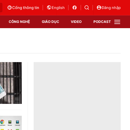
Cổng thông tin
English
Đăng nhập
CÔNG NGHỆ
GIÁO DỤC
VIDEO
PODCAST
VTV Money
VTV Thể thao
VTV Sức khoẻ
Bất động sản
Thị trường 24h
Tấm lòng Việt
Vươn mình bằng AI
VTV4
VTV8
VTV9
Lịch phát sóng
Giao lưu trực tuyến
Sự kiện