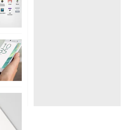
Liên hệ toà soạn
hệ tương lai