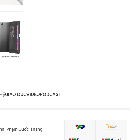
HỆ
GIÁO DỤC
VIDEO
PODCAST
nh, Phạm Quốc Thắng,