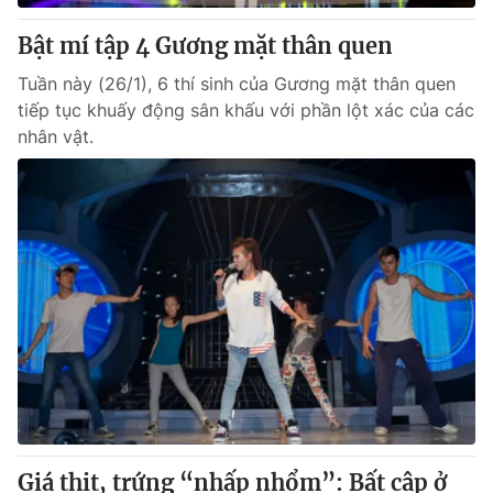
Bật mí tập 4 Gương mặt thân quen
Tuần này (26/1), 6 thí sinh của Gương mặt thân quen
tiếp tục khuấy động sân khấu với phần lột xác của các
nhân vật.
Giá thịt, trứng “nhấp nhổm”: Bất cập ở