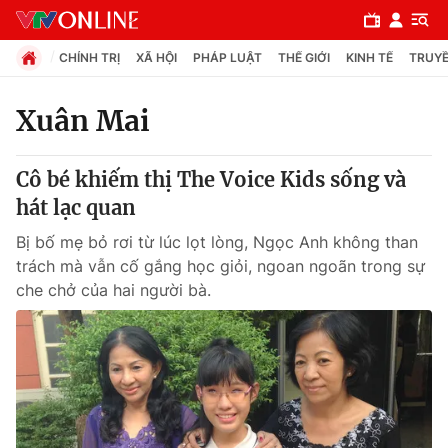
CHÍNH TRỊ
XÃ HỘI
PHÁP LUẬT
THẾ GIỚI
KINH TẾ
TRUYỀ
Xuân Mai
Chuyên mục
Cô bé khiếm thị The Voice Kids sống và
Chính trị
hát lạc quan
Bị bố mẹ bỏ rơi từ lúc lọt lòng, Ngọc Anh không than
Xã hội
trách mà vẫn cố gắng học giỏi, ngoan ngoãn trong sự
che chở của hai người bà.
Pháp luật
Y tế
Thế giới