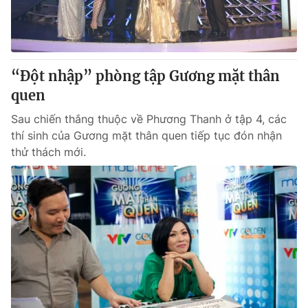
Thị trường 24h
Tấm lòng Việt
VTV4
Vươn mình bằng AI
“Đột nhập” phòng tập Gương mặt thân
VTV9
VTV8
quen
Sau chiến thắng thuộc về Phương Thanh ở tập 4, các
Liên hệ tòa soạn
English
thí sinh của Gương mặt thân quen tiếp tục đón nhận
thử thách mới.
THỜI BÁO VTV
Theo dõi báo trên
Cơ quan chủ quản:
Đài Truyền hình Việt Nam
Cơ quan báo chí:
Thời báo VTV