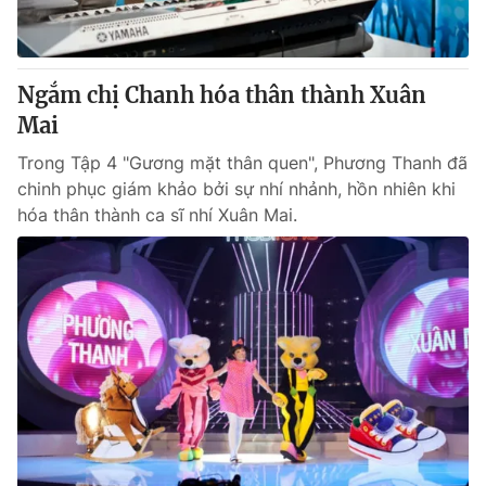
Giấy phép hoạt động báo in và báo điện tử số 483/GP-BTTTT
cấp ngày 29/12/2023
Tổng Biên tập:
Vũ Thanh Thủy
Ngắm chị Chanh hóa thân thành Xuân
Phó Tổng Biên tập:
Nguyễn Thị Mỹ Hạnh, Phạm Quốc Thắng,
Mai
Nguyễn Trọng Ninh
Tổng đài VTV:
024.38 355 931 - 024.38 355 932
Trong Tập 4 "Gương mặt thân quen", Phương Thanh đã
Ðiện thoại Thời báo VTV:
024.66 897 897
chinh phục giám khảo bởi sự nhí nhảnh, hồn nhiên khi
Email:
toasoan@vtv.vn
hóa thân thành ca sĩ nhí Xuân Mai.
Liên hệ quảng cáo:
024-7300.7108