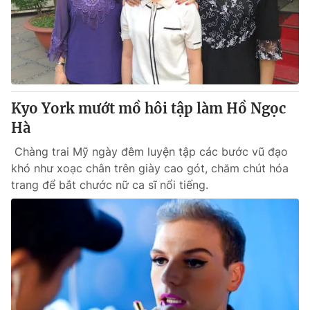
Tin tức
Kinh tế
Thế giới đó đây
Tài chính
Dữ liệu và đời sống
Câu chuyện quốc tế
Thị trường
Kyo York mướt mồ hôi tập làm Hồ Ngọc
Truyền hình
Góc doanh nghiệp
Hà
Phim VTV
Giải trí
Chàng trai Mỹ ngày đêm luyện tập các bước vũ đạo
Hậu trường
khó như xoạc chân trên giày cao gót, chăm chút hóa
Điện ảnh
trang để bắt chước nữ ca sĩ nổi tiếng.
Đời sống
Nhân vật
Âm nhạc
Du lịch
Khán giả
Giáo dục
Sao
Làm đẹp
Giải sao mai
Tuyển sinh
Công nghệ
Chất lượng cuộc sống
Học trực tuyến
Hitech Công nghệ tương lai