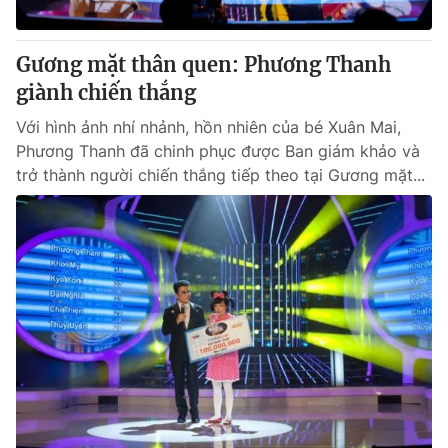
® Cấm sao chép dưới mọi hình thức nếu không có sự chấp
Gương mặt thân quen: Phương Thanh
thuận bằng văn bản. Ghi rõ nguồn VTV.vn khi phát hành lại
giành chiến thắng
thông tin từ website này.
Với hình ảnh nhí nhảnh, hồn nhiên của bé Xuân Mai,
Phương Thanh đã chinh phục được Ban giám khảo và
trở thành người chiến thắng tiếp theo tại Gương mặt...