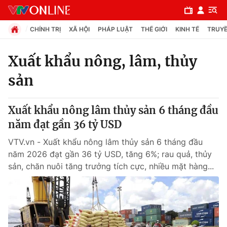
CHÍNH TRỊ
XÃ HỘI
PHÁP LUẬT
THẾ GIỚI
KINH TẾ
TRUYỀ
Xuất khẩu nông, lâm, thủy
sản
Chuyên mục
Chính trị
Xuất khẩu nông lâm thủy sản 6 tháng đầu
năm đạt gần 36 tỷ USD
Xã hội
VTV.vn - Xuất khẩu nông lâm thủy sản 6 tháng đầu
năm 2026 đạt gần 36 tỷ USD, tăng 6%; rau quả, thủy
Pháp luật
sản, chăn nuôi tăng trưởng tích cực, nhiều mặt hàng...
Y tế
Thế giới