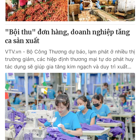
® Cấm sao chép dưới mọi hình thức nếu không có sự chấp
thuận bằng văn bản. Ghi rõ nguồn VTV.vn khi phát hành lại
thông tin từ website này.
"Bội thu" đơn hàng, doanh nghiệp tăng
ca sản xuất
VTV.vn - Bộ Công Thương dự báo, lạm phát ở nhiều thị
trường giảm, các hiệp định thương mại tự do phát huy
tác dụng sẽ giúp gia tăng kim ngạch và duy trì xuất...