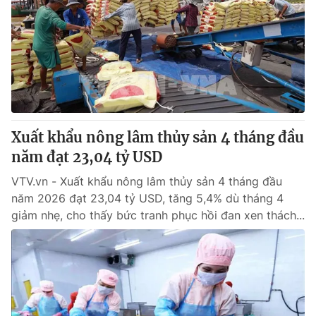
Tin tức
Kinh tế
Thế giới đó đây
Tài chính
Dữ liệu và đời sống
Câu chuyện quốc tế
Thị trường
Truyền hình
Góc doanh nghiệp
Xuất khẩu nông lâm thủy sản 4 tháng đầu
Phim VTV
Giải trí
năm đạt 23,04 tỷ USD
Hậu trường
Điện ảnh
VTV.vn - Xuất khẩu nông lâm thủy sản 4 tháng đầu
Đời sống
Nhân vật
năm 2026 đạt 23,04 tỷ USD, tăng 5,4% dù tháng 4
Âm nhạc
giảm nhẹ, cho thấy bức tranh phục hồi đan xen thách...
Du lịch
Khán giả
Giáo dục
Sao
Làm đẹp
Giải sao mai
Tuyển sinh
Công nghệ
Chất lượng cuộc sống
Học trực tuyến
Hitech Công nghệ tương lai