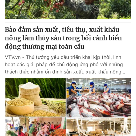
Giấy phép hoạt động báo in và báo điện tử số 483/GP-BTTTT
cấp ngày 29/12/2023
Tổng Biên tập:
Vũ Thanh Thủy
Phó Tổng Biên tập:
Nguyễn Thị Mỹ Hạnh, Phạm Quốc Thắng,
Bảo đảm sản xuất, tiêu thụ, xuất khẩu
Nguyễn Trọng Ninh
nông lâm thủy sản trong bối cảnh biến
Tổng đài VTV:
024.38 355 931 - 024.38 355 932
động thương mại toàn cầu
Ðiện thoại Thời báo VTV:
024.66 897 897
VTV.vn - Thủ tướng yêu cầu triển khai kịp thời, linh
Email:
toasoan@vtv.vn
hoạt các giải pháp để chủ động ứng phó với những
Liên hệ quảng cáo:
024-7300.7108
thách thức nhằm ổn định sản xuất, xuất khẩu nông...