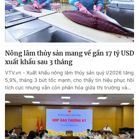
Giao lưu trực tuyến
Sản phẩm
Lịch phát sóng
Thị trường
Tư vấn
Chuyên mục khác
Emagazine
Podcast
Nông lâm thủy sản mang về gần 17 tỷ USD
xuất khẩu sau 3 tháng
Photo
Infographic
VTV.vn - Xuất khẩu nông lâm thủy sản quý I/2026 tăng
5,9%, tháng 3 bứt tốc mạnh, cho thấy tín hiệu phục hồi
tích cực nhưng vẫn còn phân hóa giữa thị trường và...
Video
Shorts video
VTV Money
VTV Thể thao
VTV Sức khoẻ
Bất động sản