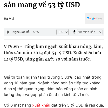
Chính trị
sản mang về 53 tỷ USD
Truyền hình
Văn hóa - Giải trí
Xã hội
Y tế
Hà Mai
Đời sống
Pháp luật
Công nghệ
Nghe đọc bài
5:25
Giáo dục
Y tế
VTV.vn - Tổng kim ngạch xuất khẩu nông, lâm,
thủy sản năm 2023 đạt 53 tỷ USD. Xuất siêu hơn
Thế giới
12 tỷ USD, tăng gần 44% so với năm trước.
Tin tức
Kinh tế
Thế giới đó đây
Giá trị toàn ngành tăng trưởng 3,83%, cao nhất trong
Tài chính
vòng 10 năm qua. Ngành nông nghiệp tiếp tục khẳng
Dữ liệu và đời sống
Câu chuyện quốc tế
định vị thế quan trọng, đảm bảo vững chắc an ninh
Thị trường
lương thực và góp phần ổn định kinh tế vĩ mô.
Truyền hình
Góc doanh nghiệp
Có 6 mặt hàng
xuất khẩu
đạt trên 3 tỷ USD là rau quả,