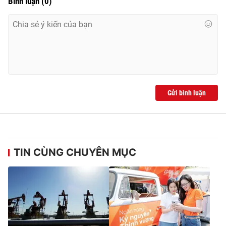
Bình luận
(
0
)
Gửi bình luận
TIN CÙNG CHUYÊN MỤC