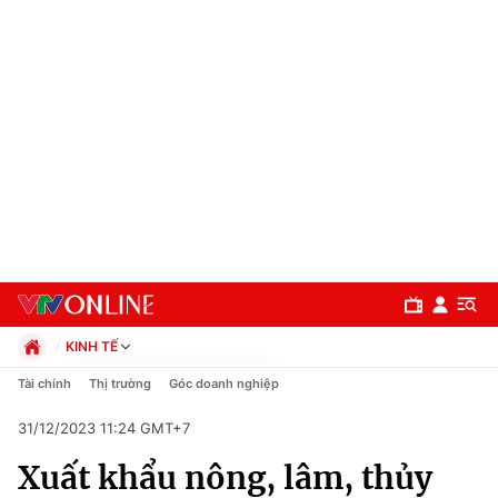
KINH TẾ
Chính trị
Tài chính
Thị trường
Góc doanh nghiệp
Xã hội
31/12/2023 11:24 GMT+7
Pháp luật
Chuyên mục
Kinh tế
Xuất khẩu nông, lâm, thủy
Thể thao