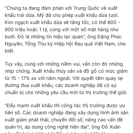
Email:
toasoan@vtv.vn
"Chúng ta đang đàm phán với Trung Quốc về xuất
Liên hệ quảng cáo:
024-7300.7108
khẩu trái dừa. Mỹ đã cho phép xuất khẩu dừa tươi.
Kim ngạch xuất khẩu dừa sẽ tăng tốc, có thể 800 -
900 triệu hoặc 1 tỷ, cùng với một số mặt hàng như
bưởi. Đó là những tín hiệu lạc quan", ông Đặng Phúc
Nguyên, Tổng Thư ký Hiệp hội Rau quả Việt Nam, cho
biết.
Tuy vậy, cùng với những niềm vui, vẫn còn đó những
nhịp chững. Xuất khẩu thủy sản và đồ gỗ có mức giảm
từ 15 - 17% so với năm ngoái. Với quyết tâm quay lại
đường đua xuất khẩu, các doanh nghiệp đã có sự
chuẩn bị cho những yêu cầu mới từ thị trường thế giới.
® Cấm sao chép dưới mọi hình thức nếu không có sự chấp
thuận bằng văn bản. Ghi rõ nguồn VTV.vn khi phát hành lại
thông tin từ website này.
"Đẩy mạnh xuất khẩu thì công tác thị trường được ưu
tiên số. Các doanh nghiệp đang xây dựng hình ảnh sản
xuất giảm phát thải, chuyển đổi số, nâng cao vấn đề
quản trị, áp dụng công nghệ hiện đại", ông Đỗ Xuân