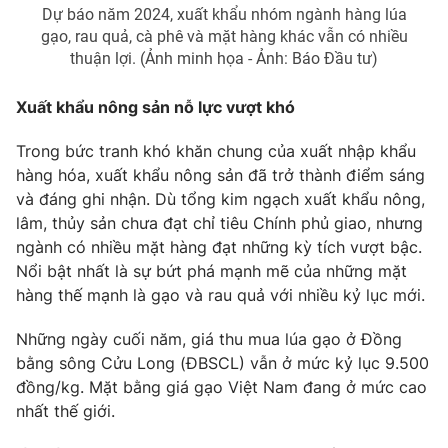
Dự báo năm 2024, xuất khẩu nhóm ngành hàng lúa
Photo
Infographic
gạo, rau quả, cà phê và mặt hàng khác vẫn có nhiều
thuận lợi. (Ảnh minh họa - Ảnh: Báo Đầu tư)
Video
Shorts video
Xuất khẩu nông sản nỗ lực vượt khó
VTV Money
VTV Thể thao
Trong bức tranh khó khăn chung của xuất nhập khẩu
hàng hóa, xuất khẩu nông sản đã trở thành điểm sáng
và đáng ghi nhận. Dù tổng kim ngạch xuất khẩu nông,
VTV Sức khoẻ
Bất động sản
lâm, thủy sản chưa đạt chỉ tiêu Chính phủ giao, nhưng
ngành có nhiều mặt hàng đạt những kỳ tích vượt bậc.
Thị trường 24h
Tấm lòng Việt
Nổi bật nhất là sự bứt phá mạnh mẽ của những mặt
hàng thế mạnh là gạo và rau quả với nhiều kỷ lục mới.
VTV4
Vươn mình bằng AI
Những ngày cuối năm, giá thu mua lúa gạo ở Đồng
bằng sông Cửu Long (ĐBSCL) vẫn ở mức kỷ lục 9.500
VTV9
VTV8
đồng/kg. Mặt bằng giá gạo Việt Nam đang ở mức cao
nhất thế giới.
Liên hệ tòa soạn
English