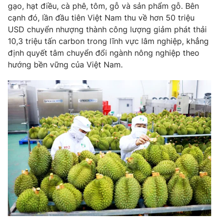
Phim VTV
gạo, hạt điều, cà phê, tôm, gỗ và sản phẩm gỗ. Bên
Giải trí
cạnh đó, lần đầu tiên Việt Nam thu về hơn 50 triệu
Hậu trường
USD chuyển nhượng thành công lượng giảm phát thải
Điện ảnh
Đời sống
10,3 triệu tấn carbon trong lĩnh vực lâm nghiệp, khẳng
Nhân vật
Âm nhạc
định quyết tâm chuyển đổi ngành nông nghiệp theo
Du lịch
Khán giả
hướng bền vững của Việt Nam.
Giáo dục
Sao
Làm đẹp
Giải sao mai
Tuyển sinh
Công nghệ
Chất lượng cuộc sống
Học trực tuyến
Hitech Công nghệ tương lai
Giao lưu trực tuyến
Sản phẩm
Lịch phát sóng
Thị trường
Tư vấn
Chuyên mục khác
Emagazine
Podcast