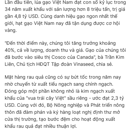
Lần đầu tiên, lúa gạo Việt Nam đạt con số kỷ lục trong
34 năm xuất khẩu với sản lượng hơn 8 triệu tấn, trị giá
gần 4,8 tỷ USD. Cùng danh hiệu gạo ngon nhất thế
giới, hạt gạo Việt Nam nay đã tận dụng được cơ hội
THỜI BÁO VTV
vàng.
"Đến thời điểm này, chúng tôi tăng trưởng khoảng
Theo dõi báo trên
40%, cả về lượng, doanh thu và giá. Gạo của chúng tôi
đã bước vào siêu thị Cosco của Canada", bà Trần Kim
Cơ quan chủ quản:
Đài Truyền hình Việt Nam
Liên, Chủ tịch HĐQT Tập đoàn Vinaseed, chia sẻ.
Cơ quan báo chí:
Thời báo VTV
Mặt hàng rau quả cũng có sự bứt tốc trong năm nay
Giấy phép hoạt động báo in và báo điện tử số 483/GP-BTTTT
nhờ chuyển từ xuất tiểu ngạch sang chính ngạch.
cấp ngày 29/12/2023
Đóng góp một phần không nhỏ là kim ngạch xuất
Tổng Biên tập:
Vũ Thanh Thủy
khẩu của "vua trái cây Việt" sầu riêng - ước đạt 2,3 tỷ
Phó Tổng Biên tập:
Nguyễn Thị Mỹ Hạnh, Phạm Quốc Thắng,
USD. Cùng với đó, Bộ Nông nghiệp và Phát triển nông
Nguyễn Trọng Ninh
thôn đã đàm phán và ký hàng loạt nghị định thư mở
Tổng đài VTV:
024.38 355 931 - 024.38 355 932
cửa thị trường, tạo bước đệm cho hoạt động xuất
Ðiện thoại Thời báo VTV:
024.66 897 897
khẩu rau quả đạt nhiều thuận lợi.