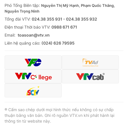
Giao lưu trực tuyến
Phó Tổng Biên tập:
Nguyễn Thị Mỹ Hạnh, Phạm Quốc Thắng,
Sản phẩm
Nguyễn Trọng Ninh
Lịch phát sóng
Thị trường
Tổng đài VTV:
024.38 355 931 - 024.38 355 932
Ðiện thoại Thời báo VTV:
0988 671 671
Tư vấn
Email:
toasoan@vtv.vn
Chuyên mục khác
Liên hệ quảng cáo:
(024) 626 79595
Emagazine
Podcast
Photo
Infographic
Video
Shorts video
VTV Money
VTV Thể thao
® Cấm sao chép dưới mọi hình thức nếu không có sự chấp
VTV Sức khoẻ
Bất động sản
thuận bằng văn bản. Ghi rõ nguồn VTV.vn khi phát hành lại
thông tin từ website này.