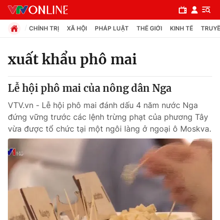
CHÍNH TRỊ
XÃ HỘI
PHÁP LUẬT
THẾ GIỚI
KINH TẾ
TRUYỀ
xuất khẩu phô mai
Chuyên mục
Lễ hội phô mai của nông dân Nga
Chính trị
VTV.vn - Lễ hội phô mai đánh dấu 4 năm nước Nga
đứng vững trước các lệnh trừng phạt của phương Tây
Xã hội
vừa được tổ chức tại một ngôi làng ở ngoại ô Moskva.
Pháp luật
Y tế
Thế giới