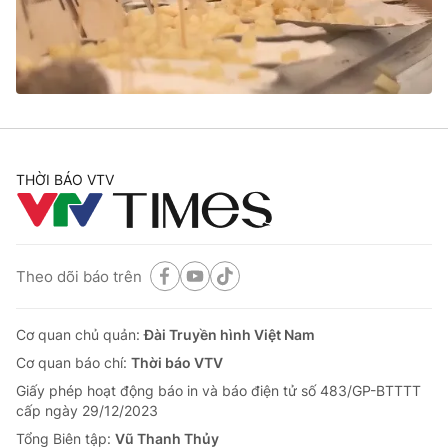
Tin tức
Kinh tế
Thế giới đó đây
Tài chính
Dữ liệu và đời sống
Câu chuyện quốc tế
Thị trường
Truyền hình
Góc doanh nghiệp
THỜI BÁO VTV
Phim VTV
Giải trí
Hậu trường
Điện ảnh
Đời sống
Theo dõi báo trên
Nhân vật
Âm nhạc
Du lịch
Khán giả
Giáo dục
Cơ quan chủ quản:
Đài Truyền hình Việt Nam
Sao
Làm đẹp
Giải sao mai
Cơ quan báo chí:
Thời báo VTV
Tuyển sinh
Công nghệ
Giấy phép hoạt động báo in và báo điện tử số 483/GP-BTTTT
Chất lượng cuộc sống
cấp ngày 29/12/2023
Học trực tuyến
Hitech Công nghệ tương lai
Tổng Biên tập:
Vũ Thanh Thủy