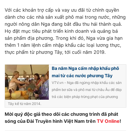
Với các khoản trợ cấp và vay ưu đãi từ chính quyền
dành cho các nhà sản xuất phô mai trong nước, những
người nông dân Nga đang bắt đầu thu hái thành quả.
THỜI BÁO VTV
Họ đặt mục tiêu phát triển kinh doanh và quảng bá
sản phẩm địa phương. Trong khi đó, Nga vừa gia hạn
thêm 1 năm lệnh cấm nhập khẩu các loại lương thực,
thực phẩm từ phương Tây, tới cuối năm 2019.
Theo dõi báo trên
Ba năm Nga cấm nhập khẩu phô
Cơ quan chủ quản:
Đài Truyền hình Việt Nam
mai từ các nước phương Tây
Cơ quan báo chí:
Thời báo VTV
VTV.vn - Nga đã ngừng nhập khẩu các sản
Giấy phép hoạt động báo in và báo điện tử số 483/GP-BTTTT
phẩm bơ sữa và phô mai từ châu Âu để đáp
cấp ngày 29/12/2023
trả các biện pháp trừng phạt của phương
Tổng Biên tập:
Vũ Thanh Thủy
Tây kể từ năm 2014.
Phó Tổng Biên tập:
Nguyễn Thị Mỹ Hạnh, Phạm Quốc Thắng,
Mời quý độc giả theo dõi các chương trình đã phát
Nguyễn Trọng Ninh
sóng của Đài Truyền hình Việt Nam trên
TV Online
!
Tổng đài VTV:
024.38 355 931 - 024.38 355 932