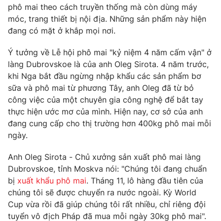
phô mai theo cách truyền thống mà còn dùng máy
Photo
Infographic
móc, trang thiết bị nội địa. Những sản phẩm này hiện
đang có mặt ở khắp mọi nơi.
Video
Shorts video
Ý tưởng về Lễ hội phô mai "kỷ niệm 4 năm cấm vận" ở
làng Dubrovskoe là của anh Oleg Sirota. 4 năm trước,
VTV Money
VTV Thể thao
khi Nga bắt đầu ngừng nhập khẩu các sản phẩm bơ
sữa và phô mai từ phương Tây, anh Oleg đã từ bỏ
công việc của một chuyên gia công nghệ để bắt tay
VTV Sức khoẻ
Bất động sản
thực hiện ước mơ của mình. Hiện nay, cơ sở của anh
đang cung cấp cho thị trường hơn 400kg phô mai mỗi
Thị trường 24h
Tấm lòng Việt
ngày.
Anh Oleg Sirota - Chủ xưởng sản xuất phô mai làng
VTV4
Vươn mình bằng AI
Dubrovskoe, tỉnh Moskva nói: "Chúng tôi đang chuẩn
bị
xuất khẩu phô mai
. Tháng 11, lô hàng đầu tiên của
VTV9
VTV8
chúng tôi sẽ được chuyển ra nước ngoài. Kỳ World
Cup vừa rồi đã giúp chúng tôi rất nhiều, chỉ riêng đội
tuyển vô địch Pháp đã mua mỗi ngày 30kg phô mai".
Liên hệ tòa soạn
English