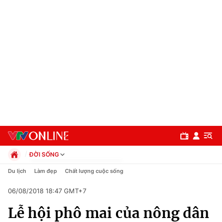
ĐỜI SỐNG
Chính trị
Du lịch
Làm đẹp
Chất lượng cuộc sống
Xã hội
06/08/2018 18:47 GMT+7
Pháp luật
Chuyên mục
Kinh tế
Lễ hội phô mai của nông dân
Thể thao