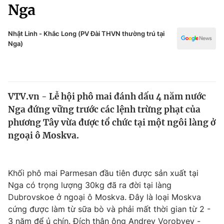
Chính trị
Nga
Truyền hình
Văn hóa - Giải trí
Xã hội
Nhật Linh - Khắc Long (PV Đài THVN thường trú tại
Y tế
Nga)
Đời sống
Pháp luật
Công nghệ
Giáo dục
Y tế
VTV.vn - Lễ hội phô mai đánh dấu 4 năm nước
Nga đứng vững trước các lệnh trừng phạt của
Thế giới
phương Tây vừa được tổ chức tại một ngôi làng ở
ngoại ô Moskva.
Tin tức
Kinh tế
Thế giới đó đây
Tài chính
Khối phô mai Parmesan đầu tiên được sản xuất tại
Dữ liệu và đời sống
Câu chuyện quốc tế
Nga có trọng lượng 30kg đã ra đời tại làng
Thị trường
Dubrovskoe ở ngoại ô Moskva. Đây là loại Moskva
Truyền hình
Góc doanh nghiệp
cứng được làm từ sữa bò và phải mất thời gian từ 2 -
3 năm để ủ chín. Đích thân ông Andrey Vorobyev -