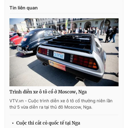
Ðiện thoại Thời báo VTV:
024.66 897 897
Tin liên quan
Email:
toasoan@vtv.vn
Liên hệ quảng cáo:
024-7300.7108
Trình diễn xe ô tô cổ ở Moscow, Nga
® Cấm sao chép dưới mọi hình thức nếu không có sự chấp
VTV.vn - Cuộc trình diễn xe ô tô cổ thường niên lần
thuận bằng văn bản. Ghi rõ nguồn VTV.vn khi phát hành lại
thứ 5 vừa diễn ra tại thủ đô Moscow, Nga.
thông tin từ website này.
Cuộc thi cắt cỏ quốc tế tại Nga