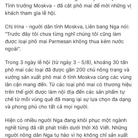
Phim VTV
Tỉnh trưởng Moskva - đã cắt phô mai để mời những vị
Giải trí
khách tham gia lễ hội.
Hậu trường
Điện ảnh
Đời sống
Nhân vật
Chị Irina - người dân tỉnh Moskva, Liên bang Nga nói:
Âm nhạc
"Trước đây tôi chưa từng nghĩ chúng tôi cũng làm
Du lịch
Khán giả
được loại phô mai Parmesan không thua kém nước
Giáo dục
Sao
ngoài".
Làm đẹp
Giải sao mai
Tuyển sinh
Công nghệ
Chất lượng cuộc sống
Trong 3 ngày lễ hội (từ ngày 3 - 5/8), khoảng 30 tấn
Học trực tuyến
phô mai các loại đã được gần 200 chủ nông trang và
Hitech Công nghệ tương lai
xưởng sản xuất phô mai ở tỉnh Moskva cùng các vùng
Giao lưu trực tuyến
lân cận mang đến. Từ các loại phô mai có thương hiệu
Sản phẩm
trên thế giới được làm nội địa đến các sản phẩm tự
Lịch phát sóng
Thị trường
chế từ mỗi vùng quê đã mang lại sự lựa chọn đa dạng
và phong phú cho tất cả mọi người.
Tư vấn
Chuyên mục khác
Hiện có nhiều người Nga đang khôi phục một ngành
nghề từng đã rất phát triển dưới thời Xô Viết. Những
Emagazine
Podcast
người nông dân Nga tự hào vì họ không chỉ sản xuất