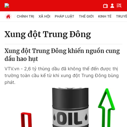
CHÍNH TRỊ
XÃ HỘI
PHÁP LUẬT
THẾ GIỚI
KINH TẾ
TRUYỀ
Xung đột Trung Đông
Chuyên mục
Xung đột Trung Đông khiến nguồn cung
Chính trị
dầu hao hụt
VTV.vn - 2,6 tỷ thùng dầu đã không thể đến được thị
Xã hội
trường toàn cầu kể từ khi xung đột Trung Đông bùng
phát.
Pháp luật
Y tế
Thế giới