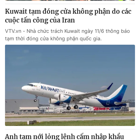
Kuwait tạm đóng cửa không phận do các
cuộc tấn công của Iran
® Cấm sao chép dưới mọi hình thức nếu không có sự chấp
VTV.vn - Nhà chức trách Kuwait ngày 11/6 thông báo
thuận bằng văn bản. Ghi rõ nguồn VTV.vn khi phát hành lại
tạm thời đóng cửa không phận quốc gia.
thông tin từ website này.
Anh tạm nới lỏng lệnh cấm nhập khẩu