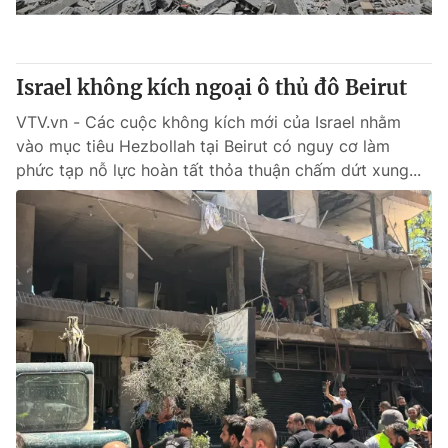
Cơ quan báo chí:
Thời báo VTV
Giấy phép hoạt động báo in và báo điện tử số 483/GP-BTTTT
cấp ngày 29/12/2023
Israel không kích ngoại ô thủ đô Beirut
Tổng Biên tập:
Vũ Thanh Thủy
VTV.vn - Các cuộc không kích mới của Israel nhằm
Phó Tổng Biên tập:
Nguyễn Thị Mỹ Hạnh, Phạm Quốc Thắng,
vào mục tiêu Hezbollah tại Beirut có nguy cơ làm
Nguyễn Trọng Ninh
phức tạp nỗ lực hoàn tất thỏa thuận chấm dứt xung...
Tổng đài VTV:
024.38 355 931 - 024.38 355 932
Ðiện thoại Thời báo VTV:
024.66 897 897
Email:
toasoan@vtv.vn
Liên hệ quảng cáo:
024-7300.7108