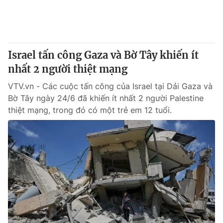
Thị trường 24h
Tấm lòng Việt
VTV4
Vươn mình bằng AI
Israel tấn công Gaza và Bờ Tây khiến ít
VTV9
VTV8
nhất 2 người thiệt mạng
VTV.vn - Các cuộc tấn công của Israel tại Dải Gaza và
Liên hệ tòa soạn
English
Bờ Tây ngày 24/6 đã khiến ít nhất 2 người Palestine
thiệt mạng, trong đó có một trẻ em 12 tuổi.
THỜI BÁO VTV
Theo dõi báo trên
Cơ quan chủ quản:
Đài Truyền hình Việt Nam