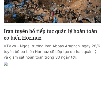
Giao lưu trực tuyến
Sản phẩm
Lịch phát sóng
Thị trường
Tư vấn
Iran tuyên bố tiếp tục quản lý hoàn toàn
Chuyên mục khác
eo biển Hormuz
Emagazine
Podcast
VTV.vn - Ngoại trưởng Iran Abbas Araghchi ngày 28/6
tuyên bố eo biển Hormuz sẽ tiếp tục do Iran quản lý
Photo
Infographic
và giám sát hoàn toàn trong 30 ngày tới.
Video
Shorts video
VTV Money
VTV Thể thao
VTV Sức khoẻ
Bất động sản