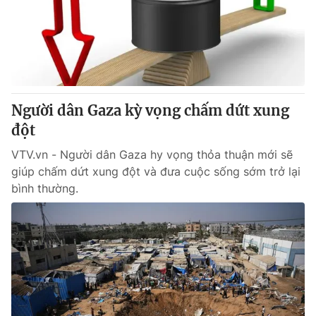
Tin tức
Kinh tế
Thế giới đó đây
Tài chính
Dữ liệu và đời sống
Câu chuyện quốc tế
Thị trường
Người dân Gaza kỳ vọng chấm dứt xung
Truyền hình
Góc doanh nghiệp
đột
Phim VTV
Giải trí
VTV.vn - Người dân Gaza hy vọng thỏa thuận mới sẽ
Hậu trường
giúp chấm dứt xung đột và đưa cuộc sống sớm trở lại
Điện ảnh
bình thường.
Đời sống
Nhân vật
Âm nhạc
Du lịch
Khán giả
Giáo dục
Sao
Làm đẹp
Giải sao mai
Tuyển sinh
Công nghệ
Chất lượng cuộc sống
Học trực tuyến
Hitech Công nghệ tương lai