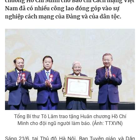
chương Hồ Chí Minh cho Báo chí Cách mạng Việt
Tin tức
Nam đã có nhiều công lao đóng góp vào sự
Kinh tế
nghiệp cách mạng của Đảng và của dân tộc.
Thế giới đó đây
Tài chính
Dữ liệu và đời sống
Câu chuyện quốc tế
Thị trường
Truyền hình
Góc doanh nghiệp
Phim VTV
Giải trí
Hậu trường
Điện ảnh
Đời sống
Nhân vật
Âm nhạc
Du lịch
Khán giả
Giáo dục
Sao
Làm đẹp
Giải sao mai
Tuyển sinh
Tổng Bí thư Tô Lâm trao tặng Huân chương Hồ Chí
Công nghệ
Chất lượng cuộc sống
Minh cho đội ngũ người làm báo. (Ảnh: TTXVN)
Học trực tuyến
Hitech Công nghệ tương lai
Sáng 21/6, tại Thủ đô Hà Nội, Ban Tuyên giáo và Dân