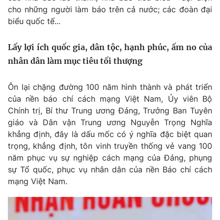
Thị trường 24h
Tấm lòng Việt
cho những người làm báo trên cả nước; các đoàn đại
biểu quốc tế...
VTV4
Vươn mình bằng AI
Lấy lợi ích quốc gia, dân tộc, hạnh phúc, ấm no của
nhân dân làm mục tiêu tối thượng
VTV9
VTV8
Ôn lại chặng đường 100 năm hình thành và phát triển
Liên hệ tòa soạn
English
của nền báo chí cách mạng Việt Nam, Ủy viên Bộ
Chính trị, Bí thư Trung ương Đảng, Trưởng Ban Tuyên
giáo và Dân vận Trung ương Nguyễn Trọng Nghĩa
khẳng định, đây là dấu mốc có ý nghĩa đặc biệt quan
THỜI BÁO VTV
trọng, khẳng định, tôn vinh truyền thống vẻ vang 100
năm phục vụ sự nghiệp cách mạng của Đảng, phụng
sự Tổ quốc, phục vụ nhân dân của nền Báo chí cách
Theo dõi báo trên
mạng Việt Nam.
Cơ quan chủ quản:
Đài Truyền hình Việt Nam
Cơ quan báo chí:
Thời báo VTV