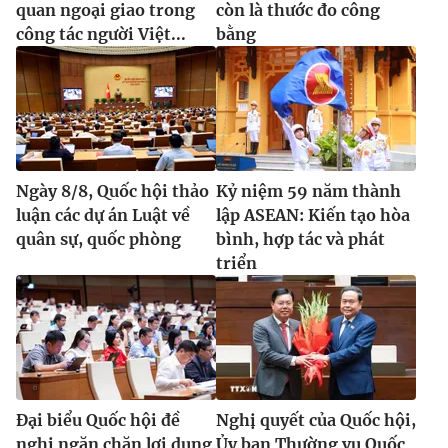
quan ngoại giao trong
còn là thước đo công
công tác người Việt...
bằng
Ngày 8/8, Quốc hội thảo
Kỷ niệm 59 năm thành
luận các dự án Luật về
lập ASEAN: Kiến tạo hòa
quân sự, quốc phòng
bình, hợp tác và phát
triển
Đại biểu Quốc hội đề
Nghị quyết của Quốc hội,
nghị ngăn chặn lợi dụng
Ủy ban Thường vụ Quốc