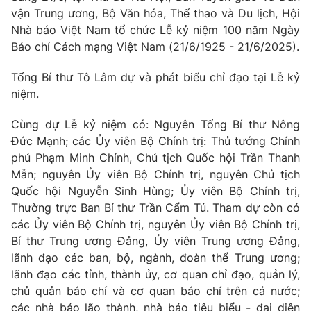
Giao lưu trực tuyến
vận Trung ương, Bộ Văn hóa, Thể thao và Du lịch, Hội
Sản phẩm
Nhà báo Việt Nam tổ chức Lễ kỷ niệm 100 năm Ngày
Lịch phát sóng
Thị trường
Báo chí Cách mạng Việt Nam (21/6/1925 - 21/6/2025).
Tư vấn
Tổng Bí thư Tô Lâm dự và phát biểu chỉ đạo tại Lễ kỷ
Chuyên mục khác
niệm.
Emagazine
Podcast
Cùng dự Lễ kỷ niệm có: Nguyên Tổng Bí thư Nông
Đức Mạnh; các Ủy viên Bộ Chính trị: Thủ tướng Chính
Photo
Infographic
phủ Phạm Minh Chính, Chủ tịch Quốc hội Trần Thanh
Mẫn; nguyên Ủy viên Bộ Chính trị, nguyên Chủ tịch
Quốc hội Nguyễn Sinh Hùng; Ủy viên Bộ Chính trị,
Video
Shorts video
Thường trực Ban Bí thư Trần Cẩm Tú. Tham dự còn có
các Ủy viên Bộ Chính trị, nguyên Ủy viên Bộ Chính trị,
VTV Money
VTV Thể thao
Bí thư Trung ương Đảng, Ủy viên Trung ương Đảng,
lãnh đạo các ban, bộ, ngành, đoàn thể Trung ương;
lãnh đạo các tỉnh, thành ủy, cơ quan chỉ đạo, quản lý,
VTV Sức khoẻ
Bất động sản
chủ quản báo chí và cơ quan báo chí trên cả nước;
các nhà báo lão thành, nhà báo tiêu biểu - đại diện