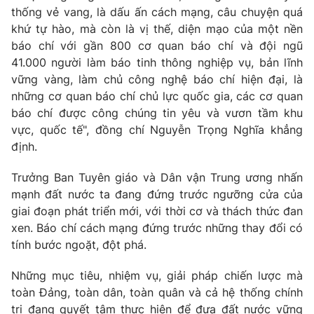
thống vẻ vang, là dấu ấn cách mạng, câu chuyện quá
khứ tự hào, mà còn là vị thế, diện mạo của một nền
báo chí với gần 800 cơ quan báo chí và đội ngũ
41.000 người làm báo tinh thông nghiệp vụ, bản lĩnh
vững vàng, làm chủ công nghệ báo chí hiện đại, là
những cơ quan báo chí chủ lực quốc gia, các cơ quan
báo chí được công chúng tin yêu và vươn tầm khu
vực, quốc tế", đồng chí Nguyễn Trọng Nghĩa khẳng
định.
Trưởng Ban Tuyên giáo và Dân vận Trung ương nhấn
mạnh đất nước ta đang đứng trước ngưỡng cửa của
giai đoạn phát triển mới, với thời cơ và thách thức đan
xen. Báo chí cách mạng đứng trước những thay đổi có
tính bước ngoặt, đột phá.
Những mục tiêu, nhiệm vụ, giải pháp chiến lược mà
toàn Đảng, toàn dân, toàn quân và cả hệ thống chính
trị đang quyết tâm thực hiện để đưa đất nước vững