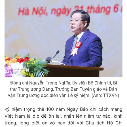
Giấy phép hoạt động báo in và báo điện tử số 483/GP-BTTTT
cấp ngày 29/12/2023
Tổng Biên tập:
Vũ Thanh Thủy
Phó Tổng Biên tập:
Nguyễn Thị Mỹ Hạnh, Phạm Quốc Thắng,
Nguyễn Trọng Ninh
Tổng đài VTV:
024.38 355 931 - 024.38 355 932
Ðiện thoại Thời báo VTV:
024.66 897 897
Email:
toasoan@vtv.vn
Liên hệ quảng cáo:
024-7300.7108
Đồng chí Nguyễn Trọng Nghĩa, Ủy viên Bộ Chính trị, Bí
thư Trung ương Đảng, Trưởng Ban Tuyên giáo và Dân
vận Trung ương đọc diễn văn Lễ kỷ niệm. (Ảnh: TTXVN)
Kỷ niệm trọng thể 100 năm Ngày Báo chí cách mạng
Việt Nam là dịp để ôn lại, nhân lên niềm tự hào, kính
trọng, lòng biết ơn vô hạn đối với Chủ tịch Hồ Chí