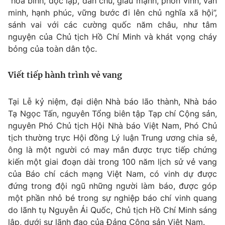
“hòa bình, độc lập, dân chủ, giàu mạnh, phồn vinh, văn
minh, hạnh phúc, vững bước đi lên chủ nghĩa xã hội”,
sánh vai với các cường quốc năm châu, như tâm
nguyện của Chủ tịch Hồ Chí Minh và khát vọng cháy
bỏng của toàn dân tộc.
Viết tiếp hành trình vẻ vang
Tại Lễ kỷ niệm, đại diện Nhà báo lão thành, Nhà báo
Tạ Ngọc Tấn, nguyên Tổng biên tập Tạp chí Cộng sản,
nguyên Phó Chủ tịch Hội Nhà báo Việt Nam, Phó Chủ
tịch thường trực Hội đồng Lý luận Trung ương chia sẻ,
ông là một người có may mắn được trực tiếp chứng
kiến một giai đoạn dài trong 100 năm lịch sử vẻ vang
của Báo chí cách mạng Việt Nam, có vinh dự được
đứng trong đội ngũ những người làm báo, được góp
một phần nhỏ bé trong sự nghiệp báo chí vinh quang
do lãnh tụ Nguyễn Ái Quốc, Chủ tịch Hồ Chí Minh sáng
lập, dưới sự lãnh đạo của Đảng Cộng sản Việt Nam.