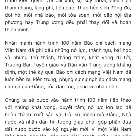
tranh kiên quyết với cái xấu, sự suy thoái, biểu hiện
tham nhũng, lãng phí, tiêu cực. Thực tiễn sinh động đó,
đòi hỏi mỗi nhà báo, mỗi tòa soạn, mỗi cấp hội địa
phương hay Trung ương đều phải thay đổi và hoàn
thiện mình.
Nhấn mạnh hành trình 100 năm Báo chí cách mạng
Việt Nam đã ghi dấu những nỗ lực, thành tựu, bài học
và những thử thách, thăng trầm, khát vọng đi tới,
Trưởng Ban Tuyên giáo và Dân vận Trung ương khẳng
định, một thế kỷ qua, Báo chí cách mạng Việt Nam đã
luôn bền bỉ, kiên trung, phụng sự sự nghiệp cách mạng
cao cả của Đảng, của dân tộc, phục vụ nhân dân.
Chúng ta sẽ bước vào hành trình 100 năm tiếp theo
với những khát vọng, quyết tâm, nỗ lực lớn lao để
hoàn thành xuất sắc vai trò, sứ mệnh mà Đảng, Nhà
nước và nhân dân tin tưởng giao phó, góp phần đưa
đất nước bước vào kỷ nguyên mới, vì một Việt Nam