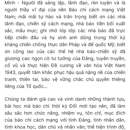
Minh - Người đã sáng lập, lãnh đạo, rèn luyện và là
người thầy vĩ đại của nền Báo chí cách mạng Việt
Nam; mãi mãi tự hào và trân trọng biết ơn các nhà
® Cấm sao chép dưới mọi hình thức nếu không có sự chấp
thuận bằng văn bản. Ghi rõ nguồn VTV.vn khi phát hành lại
lãnh đạo, chiến sỹ cách mạng, nhà báo tiền bối xuất
thông tin từ website này.
sắc, mẫu mực; ghi nhớ lớp lớp các nhà báo đã trực
tiếp chiến đấu và hy sinh anh dũng trong thời kỳ
kháng chiến chống thực dân Pháp và đế quốc Mỹ; biết
ơn công lao của các thế hệ nhà báo-chiến sỹ đã
giương cao ngọn cờ tư tưởng của Đảng, tuyên truyền,
cổ vũ và thực hiện Đề cương về văn hóa Việt Nam
1943, quyết tâm khắc phục hậu quả nặng nề của chiến
tranh, thiên tai, bảo vệ vững chắc chủ quyền thiêng
liêng của Tổ quốc...
Chúng ta đánh giá cao và vinh danh những thành tựu,
bài học mà báo chí thời kỳ Đổi mới tạo nên, đã làm
sâu sắc hơn chức năng, nhiệm vụ, tôn chỉ, mục đích
của báo chí cách mạng với tính Đảng, tính nhân dân,
tính khoa học, dân chủ và nhân văn; thể hiện trình độ,