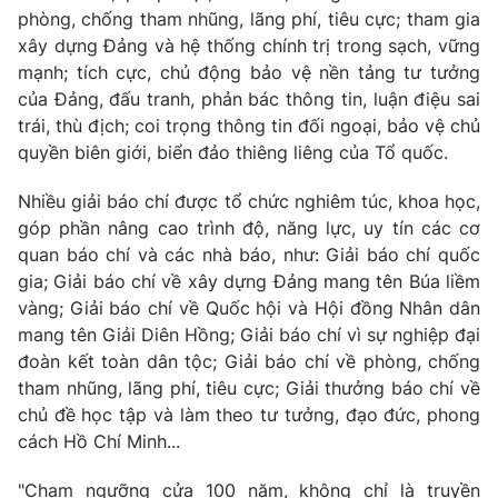
phòng, chống tham nhũng, lãng phí, tiêu cực; tham gia
xây dựng Đảng và hệ thống chính trị trong sạch, vững
mạnh; tích cực, chủ động bảo vệ nền tảng tư tưởng
của Đảng, đấu tranh, phản bác thông tin, luận điệu sai
trái, thù địch; coi trọng thông tin đối ngoại, bảo vệ chủ
quyền biên giới, biển đảo thiêng liêng của Tổ quốc.
Nhiều giải báo chí được tổ chức nghiêm túc, khoa học,
góp phần nâng cao trình độ, năng lực, uy tín các cơ
quan báo chí và các nhà báo, như: Giải báo chí quốc
gia; Giải báo chí về xây dựng Đảng mang tên Búa liềm
vàng; Giải báo chí về Quốc hội và Hội đồng Nhân dân
mang tên Giải Diên Hồng; Giải báo chí vì sự nghiệp đại
đoàn kết toàn dân tộc; Giải báo chí về phòng, chống
tham nhũng, lãng phí, tiêu cực; Giải thưởng báo chí về
chủ đề học tập và làm theo tư tưởng, đạo đức, phong
cách Hồ Chí Minh...
"Chạm ngưỡng cửa 100 năm, không chỉ là truyền