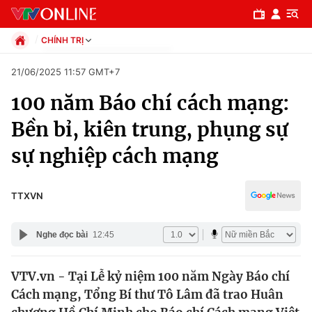
CHÍNH TRỊ
Chính trị
21/06/2025 11:57 GMT+7
Xã hội
100 năm Báo chí cách mạng:
Pháp luật
Chuyên mục
Kinh tế
Bền bỉ, kiên trung, phụng sự
Thể thao
Chính trị
sự nghiệp cách mạng
Truyền hình
Văn hóa - Giải trí
Xã hội
Y tế
TTXVN
Đời sống
Pháp luật
Công nghệ
Nghe đọc bài
12:45
Giáo dục
Y tế
VTV.vn - Tại Lễ kỷ niệm 100 năm Ngày Báo chí
Cách mạng, Tổng Bí thư Tô Lâm đã trao Huân
Thế giới