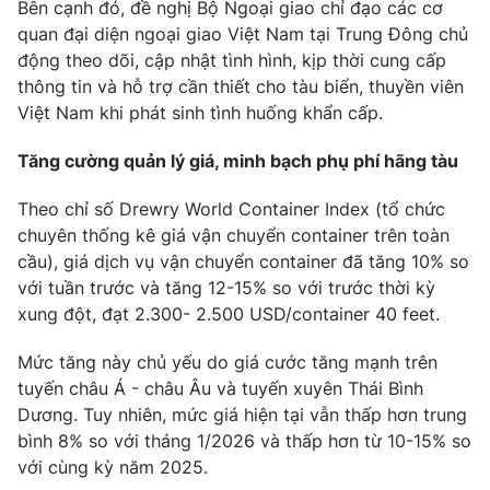
Bên cạnh đó, đề nghị Bộ Ngoại giao chỉ đạo các cơ
quan đại diện ngoại giao Việt Nam tại Trung Đông chủ
động theo dõi, cập nhật tình hình, kịp thời cung cấp
thông tin và hỗ trợ cần thiết cho tàu biển, thuyền viên
THỜI BÁO VTV
Việt Nam khi phát sinh tình huống khẩn cấp.
Tăng cường quản lý giá, minh bạch phụ phí hãng tàu
Theo dõi báo trên
Theo chỉ số Drewry World Container Index (tổ chức
chuyên thống kê giá vận chuyển container trên toàn
Cơ quan chủ quản:
Đài Truyền hình Việt Nam
cầu), giá dịch vụ vận chuyển container đã tăng 10% so
Cơ quan báo chí:
Thời báo VTV
với tuần trước và tăng 12-15% so với trước thời kỳ
Giấy phép hoạt động báo in và báo điện tử số 483/GP-BTTTT
xung đột, đạt 2.300- 2.500 USD/container 40 feet.
cấp ngày 29/12/2023
Tổng Biên tập:
Vũ Thanh Thủy
Mức tăng này chủ yếu do giá cước tăng mạnh trên
Phó Tổng Biên tập:
Nguyễn Thị Mỹ Hạnh, Phạm Quốc Thắng,
tuyến châu Á - châu Âu và tuyến xuyên Thái Bình
Nguyễn Trọng Ninh
Dương. Tuy nhiên, mức giá hiện tại vẫn thấp hơn trung
Tổng đài VTV:
024.38 355 931 - 024.38 355 932
bình 8% so với tháng 1/2026 và thấp hơn từ 10-15% so
Ðiện thoại Thời báo VTV:
024.66 897 897
với cùng kỳ năm 2025.