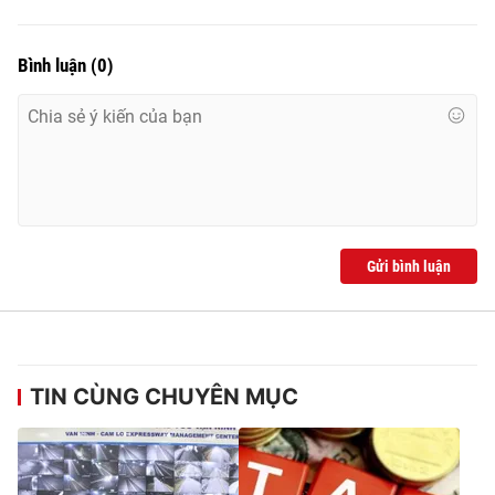
Bình luận
(
0
)
Gửi bình luận
TIN CÙNG CHUYÊN MỤC