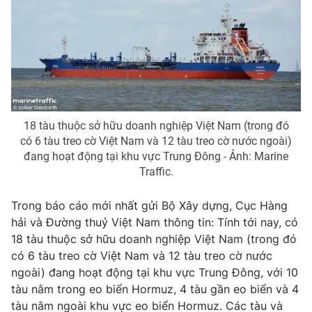
Phim VTV
Giải trí
Hậu trường
Điện ảnh
Đời sống
Nhân vật
Âm nhạc
Du lịch
Khán giả
Giáo dục
Sao
Làm đẹp
Giải sao mai
Tuyển sinh
18 tàu thuộc sở hữu doanh nghiệp Việt Nam (trong đó
Công nghệ
Chất lượng cuộc sống
có 6 tàu treo cờ Việt Nam và 12 tàu treo cờ nước ngoài)
Học trực tuyến
đang hoạt động tại khu vực Trung Đông - Ảnh: Marine
Hitech Công nghệ tương lai
Traffic.
Giao lưu trực tuyến
Sản phẩm
Trong báo cáo mới nhất gửi Bộ Xây dựng, Cục Hàng
Lịch phát sóng
Thị trường
hải và Đường thuỷ Việt Nam thông tin: Tính tới nay, có
18 tàu thuộc sở hữu doanh nghiệp Việt Nam (trong đó
Tư vấn
có 6 tàu treo cờ Việt Nam và 12 tàu treo cờ nước
Chuyên mục khác
ngoài) đang hoạt động tại khu vực Trung Đông, với 10
tàu nằm trong eo biển Hormuz, 4 tàu gần eo biển và 4
Emagazine
Podcast
tàu nằm ngoài khu vực eo biển Hormuz. Các tàu và