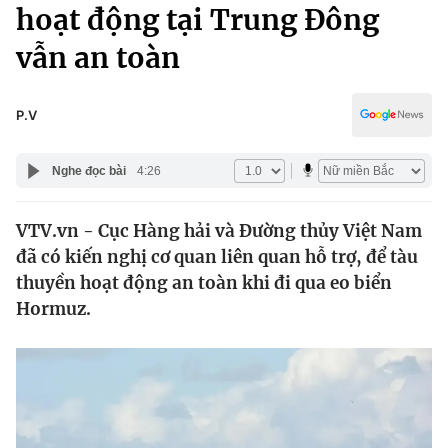
Chính trị
hoạt động tại Trung Đông
Truyền hình
vẫn an toàn
Văn hóa - Giải trí
Xã hội
Y tế
Đời sống
P.V
Pháp luật
Công nghệ
Giáo dục
Nghe đọc bài
4:26
Y tế
VTV.vn - Cục Hàng hải và Đường thủy Việt Nam
Thế giới
đã có kiến nghị cơ quan liên quan hỗ trợ, để tàu
Tin tức
thuyền hoạt động an toàn khi đi qua eo biển
Kinh tế
Hormuz.
Thế giới đó đây
Tài chính
Dữ liệu và đời sống
Câu chuyện quốc tế
Thị trường
Truyền hình
Góc doanh nghiệp