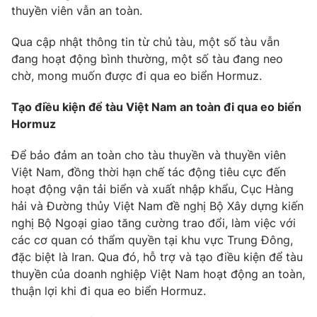
thuyền viên vẫn an toàn.
Photo
Infographic
Qua cập nhật thông tin từ chủ tàu, một số tàu vẫn
đang hoạt động bình thường, một số tàu đang neo
Video
Shorts video
chờ, mong muốn được đi qua eo biển Hormuz.
VTV Money
VTV Thể thao
Tạo điều kiện để tàu Việt Nam an toàn đi qua eo biển
Hormuz
VTV Sức khoẻ
Bất động sản
Để bảo đảm an toàn cho tàu thuyền và thuyền viên
Việt Nam, đồng thời hạn chế tác động tiêu cực đến
Thị trường 24h
Tấm lòng Việt
hoạt động vận tải biển và xuất nhập khẩu, Cục Hàng
hải và Đường thủy Việt Nam đề nghị Bộ Xây dựng kiến
nghị Bộ Ngoại giao tăng cường trao đổi, làm việc với
VTV4
Vươn mình bằng AI
các cơ quan có thẩm quyền tại khu vực Trung Đông,
đặc biệt là Iran. Qua đó, hỗ trợ và tạo điều kiện để tàu
VTV9
VTV8
thuyền của doanh nghiệp Việt Nam hoạt động an toàn,
thuận lợi khi đi qua eo biển Hormuz.
Liên hệ tòa soạn
English