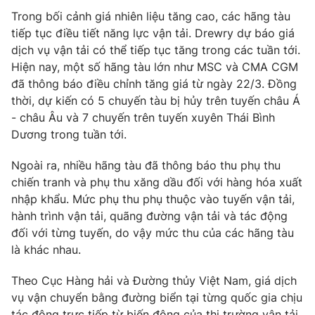
Email:
toasoan@vtv.vn
Trong bối cảnh giá nhiên liệu tăng cao, các hãng tàu
Liên hệ quảng cáo:
024-7300.7108
tiếp tục điều tiết năng lực vận tải. Drewry dự báo giá
dịch vụ vận tải có thể tiếp tục tăng trong các tuần tới.
Hiện nay, một số hãng tàu lớn như MSC và CMA CGM
đã thông báo điều chỉnh tăng giá từ ngày 22/3. Đồng
thời, dự kiến có 5 chuyến tàu bị hủy trên tuyến châu Á
- châu Âu và 7 chuyến trên tuyến xuyên Thái Bình
Dương trong tuần tới.
Ngoài ra, nhiều hãng tàu đã thông báo thu phụ thu
chiến tranh và phụ thu xăng dầu đối với hàng hóa xuất
nhập khẩu. Mức phụ thu phụ thuộc vào tuyến vận tải,
hành trình vận tải, quãng đường vận tải và tác động
® Cấm sao chép dưới mọi hình thức nếu không có sự chấp
đối với từng tuyến, do vậy mức thu của các hãng tàu
thuận bằng văn bản. Ghi rõ nguồn VTV.vn khi phát hành lại
thông tin từ website này.
là khác nhau.
Theo Cục Hàng hải và Đường thủy Việt Nam, giá dịch
vụ vận chuyển bằng đường biển tại từng quốc gia chịu
tác động trực tiếp từ biến động của thị trường vận tải