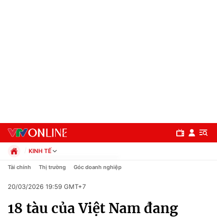
KINH TẾ
Chính trị
Tài chính
Thị trường
Góc doanh nghiệp
Xã hội
20/03/2026 19:59 GMT+7
Pháp luật
Chuyên mục
Kinh tế
18 tàu của Việt Nam đang
Thể thao