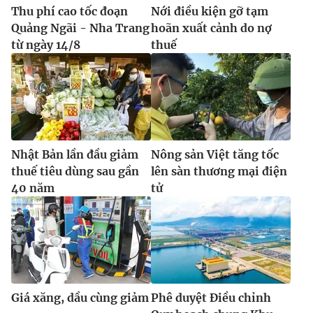
Thu phí cao tốc đoạn
Nới điều kiện gỡ tạm
Quảng Ngãi - Nha Trang
hoãn xuất cảnh do nợ
từ ngày 14/8
thuế
Nhật Bản lần đầu giảm
Nông sản Việt tăng tốc
thuế tiêu dùng sau gần
lên sàn thương mại điện
40 năm
tử
Giá xăng, dầu cùng giảm
Phê duyệt Điều chỉnh