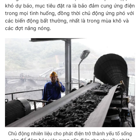
khó dự báo, mục tiêu đặt ra là bảo đảm cung ứng điện
Photo
Infographic
trong mọi tình huống, đồng thời chủ động ứng phó với
các biến động bất thường, nhất là trong mùa khô và
Video
các đợt nắng nóng.
Shorts video
VTV Money
VTV Thể thao
VTV Sức khoẻ
Bất động sản
Thị trường 24h
Tấm lòng Việt
VTV4
Vươn mình bằng AI
VTV9
VTV8
Chủ động nhiên liệu cho phát điện trở thành yếu tố sống
Liên hệ tòa soạn
English