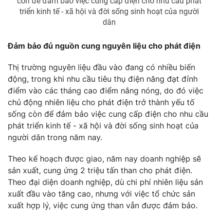
còn để đảm bảo việc cung cấp điện cho nhu cầu phát
triển kinh tế - xã hội và đời sống sinh hoạt của người
dân
Đảm bảo đủ nguồn cung nguyên liệu cho phát điện
THỜI BÁO VTV
Thị trường nguyên liệu đầu vào đang có nhiều biến
Theo dõi báo trên
động, trong khi nhu cầu tiêu thụ điện năng đạt đỉnh
điểm vào các tháng cao điểm nắng nóng, do đó việc
chủ động nhiên liệu cho phát điện trở thành yếu tố
Cơ quan chủ quản:
Đài Truyền hình Việt Nam
sống còn để đảm bảo việc cung cấp điện cho nhu cầu
Cơ quan báo chí:
Thời báo VTV
phát triển kinh tế - xã hội và đời sống sinh hoạt của
Giấy phép hoạt động báo in và báo điện tử số 483/GP-BTTTT
người dân trong năm nay.
cấp ngày 29/12/2023
Tổng Biên tập:
Vũ Thanh Thủy
Theo kế hoạch được giao, năm nay doanh nghiệp sẽ
Phó Tổng Biên tập:
Nguyễn Thị Mỹ Hạnh, Phạm Quốc Thắng,
sản xuất, cung ứng 2 triệu tấn than cho phát điện.
Nguyễn Trọng Ninh
Theo đại diện doanh nghiệp, dù chi phí nhiên liệu sản
Tổng đài VTV:
024.38 355 931 - 024.38 355 932
xuất đầu vào tăng cao, nhưng với việc tổ chức sản
xuất hợp lý, việc cung ứng than vẫn được đảm bảo.
Ðiện thoại Thời báo VTV:
024.66 897 897