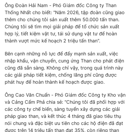
Email:
toasoan@vtv.vn
Ông Đoàn Hải Nam - Phó Giám đốc Công ty Than
Liên hệ quảng cáo:
024-7300.7108
Thống Nhất cho biết: "Năm 2026, tập đoàn cũng giao
thêm cho chúng tôi sản xuất thêm 50.000 tấn than.
Chúng tôi sẽ tìm mọi giải pháp để tổ chức sản xuất
hợp lý, tiết kiệm vật tư, tái sử dụng vật tư để hoàn
thành vượt mức kế hoạch 2 triệu tấn than".
Bên cạnh những nỗ lực để đẩy mạnh sản xuất, việc
nhập khẩu, vận chuyển, cung ứng Than cho phát điện
cũng đã sẵn sàng. Không chỉ vậy, trong quá trình này
các giải pháp tiết kiệm, chống lãng phí cũng được
phát huy để hoàn thành kế hoạch được giao.
® Cấm sao chép dưới mọi hình thức nếu không có sự chấp
Ông Cao Văn Chuẩn - Phó Giám đốc Công ty Kho vận
thuận bằng văn bản. Ghi rõ nguồn VTV.vn khi phát hành lại
và Cảng Cẩm Phả chia sẻ: "Chúng tôi đã phối hợp với
thông tin từ website này.
các công ty chế biến, sàng tuyển xây dựng các giải
pháp giao than, và kết thúc 4 tháng đã giao tiêu thụ
nói chung và đặc biệt ưu tiên cho các hộ điện đã đạt
được trên 14 triệu tấn than đạt 35%, còn riêng than