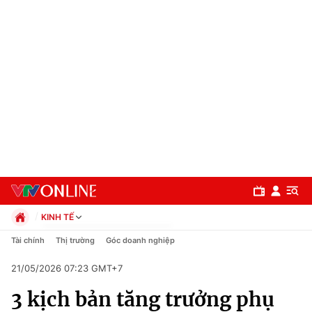
KINH TẾ
Chính trị
Tài chính
Thị trường
Góc doanh nghiệp
Xã hội
21/05/2026 07:23 GMT+7
Pháp luật
Chuyên mục
Kinh tế
3 kịch bản tăng trưởng phụ
Thể thao