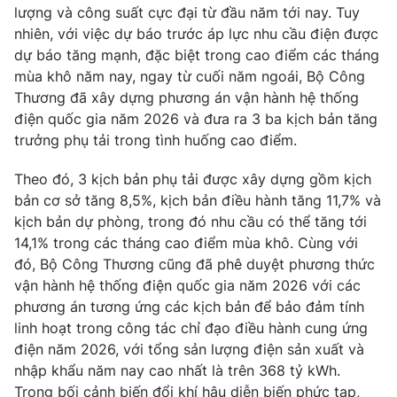
Phim VTV
lượng và công suất cực đại từ đầu năm tới nay. Tuy
Giải trí
nhiên, với việc dự báo trước áp lực nhu cầu điện được
Hậu trường
dự báo tăng mạnh, đặc biệt trong cao điểm các tháng
Điện ảnh
Đời sống
Nhân vật
mùa khô năm nay, ngay từ cuối năm ngoái, Bộ Công
Âm nhạc
Thương đã xây dựng phương án vận hành hệ thống
Du lịch
Khán giả
điện quốc gia năm 2026 và đưa ra 3 ba kịch bản tăng
Giáo dục
Sao
trưởng phụ tải trong tình huống cao điểm.
Làm đẹp
Giải sao mai
Tuyển sinh
Công nghệ
Chất lượng cuộc sống
Theo đó, 3 kịch bản phụ tải được xây dựng gồm kịch
Học trực tuyến
bản cơ sở tăng 8,5%, kịch bản điều hành tăng 11,7% và
Hitech Công nghệ tương lai
kịch bản dự phòng, trong đó nhu cầu có thể tăng tới
Giao lưu trực tuyến
14,1% trong các tháng cao điểm mùa khô. Cùng với
Sản phẩm
đó, Bộ Công Thương cũng đã phê duyệt phương thức
Lịch phát sóng
Thị trường
vận hành hệ thống điện quốc gia năm 2026 với các
phương án tương ứng các kịch bản để bảo đảm tính
Tư vấn
linh hoạt trong công tác chỉ đạo điều hành cung ứng
Chuyên mục khác
điện năm 2026, với tổng sản lượng điện sản xuất và
nhập khẩu năm nay cao nhất là trên 368 tỷ kWh.
Emagazine
Podcast
Trong bối cảnh biến đổi khí hậu diễn biến phức tạp,