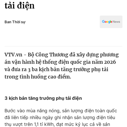
Chính trị
tải điện
Truyền hình
Văn hóa - Giải trí
Xã hội
Y tế
Ban Thời sự
Đời sống
Pháp luật
Công nghệ
Giáo dục
Y tế
VTV.vn - Bộ Công Thương đã xây dựng phương
án vận hành hệ thống điện quốc gia năm 2026
Thế giới
và đưa ra 3 ba kịch bản tăng trưởng phụ tải
trong tình huống cao điểm.
Tin tức
Kinh tế
Thế giới đó đây
Tài chính
3 kịch bản tăng trưởng phụ tải điện
Dữ liệu và đời sống
Câu chuyện quốc tế
Thị trường
Bước vào mùa nắng nóng, sản lượng điện toàn quốc
Truyền hình
đã liên tiếp nhiều ngày ghi nhận sản lượng điện tiêu
Góc doanh nghiệp
thụ vượt trên 1,1 tỉ kWh, đạt mức kỷ lục cả về sản