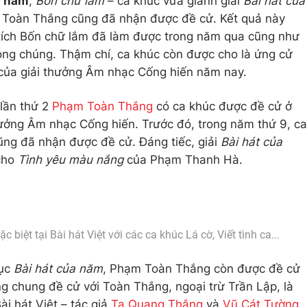
a năm
,
Bốn chữ lắm
– ca khúc vừa giành giải
Bài hát của
 Toàn Thắng cũng đã nhận được đề cử. Kết quả này
 tích Bốn chữ lắm đã làm được trong năm qua cũng như
công chúng. Thậm chí, ca khúc còn được cho là ứng cử
ủa giải thưởng Âm nhạc Cống hiến năm nay.
 lần thứ 2
Phạm Toàn Thắng
có ca khúc được đề cử ở
thưởng Âm nhạc Cống hiến. Trước đó, trong năm thứ 9, ca
ng đã nhận được đề cử. Đáng tiếc, giải
Bài hát của
cho
Tình yêu màu nắng
của Phạm Thanh Hà.
iệt tại Bài hát Việt với các ca khúc Lá cờ, Viết tình ca...
mục
Bài hát của năm
, Phạm Toàn Thắng còn được đề cử
ng chung đề cử với Toàn Thắng, ngoại trừ Trần Lập, là
ài hát Việt – tác giả
Tạ Quang Thắng
và
Vũ Cát Tường
.