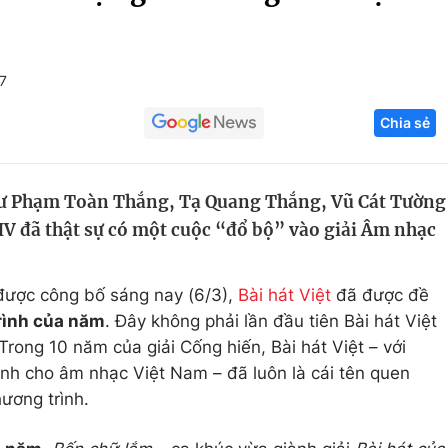
Góc ảnh
7
Giáo dục
Công nghệ
Chia sẻ
Tuyển sinh
Hitech Công ng
Học trực tuyến
Sản phẩm
hư Phạm Toàn Thắng, Tạ Quang Thắng, Vũ Cát Tường
g
Thị trường
BHV đã thật sự có một cuộc “đổ bộ” vào giải Âm nhạc
Tư vấn
được công bố sáng nay (6/3),
Bài hát Việt
đã được đề
rình của năm
. Đây không phải lần đầu tiên Bài hát Việt
Trong 10 năm của giải Cống hiến, Bài hát Việt – với
nh cho âm nhạc Việt Nam – đã luôn là cái tên quen
ương trình.