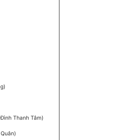
ng)
n Đình Thanh Tâm)
 Quân)