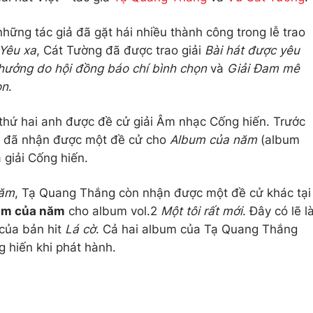
hững tác giả đã gặt hái nhiều thành công trong lễ trao
Yêu xa
, Cát Tường đã được trao giải
Bài hát được yêu
thưởng do hội đồng báo chí bình chọn
và
Giải Đam mê
ọn
.
thứ hai anh được đề cử giải Âm nhạc Cống hiến. Trước
 đã nhận được một đề cử cho
Album của năm
(album
 giải Cống hiến.
năm
, Tạ Quang Thắng còn nhận được một đề cử khác tại
um của năm
cho album vol.2
Một tôi rất mới
. Đây có lẽ l
 của bản hit
Lá cờ
. Cả hai album của Tạ Quang Thắng
 hiến khi phát hành.