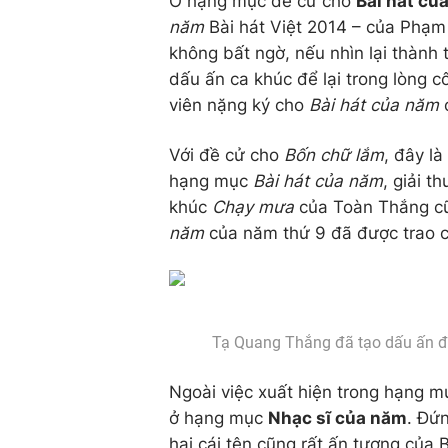
Ở hạng mục đề cử cho
Bài hát củ
năm
Bài hát Việt 2014 – của Phạm
không bất ngờ, nếu nhìn lại thành
dấu ấn ca khúc để lại trong lòng 
viên nặng ký cho
Bài hát của năm
c
Với đề cử cho
Bốn chữ lắm
, đây là
hạng mục
Bài hát của năm
, giải 
khúc
Chạy mưa
của Toàn Thắng cũ
năm
của năm thứ 9 đã được trao 
Tạ Quang Thắng đã tạo dấu ấn đặc b
Ngoài việc xuất hiện trong hạng 
ở hạng mục
Nhạc sĩ của năm
. Đứ
hai cái tên cũng rất ấn tượng của B