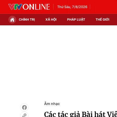
Thứ Sáu, 7/8/2026
CHÍNH TRỊ
XÃ HỘI
PHÁP LUẬT
THẾ GIỚI
Chính trị
Xã hội
Thế giới
Kinh tế
Tin tức
Tài chính
Thế giới đó đây
Thị trường
Câu chuyện quốc tế
Góc doanh nghiệp
Dữ liệu và đời sống
Âm nhạc
Các tác giả Bài hát V