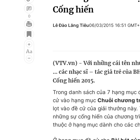
Cống hiến
0
Lê Đào Lăng Tiêu
06/03/2015 16:51 GMT+
Giải trí
Đời sống
Điện ảnh
Du lịch
Âm nhạc
Làm đẹp
(VTV.vn) - Với những cái tên n
Sao
Chất lượng cuộc sốn
… các nhạc sĩ – tác giả trẻ của 
Cống hiến 2015.
Trong danh sách của 7 hạng mục 
cử vào hạng mục
Chuỗi chương t
lọt vào đề cử của giải thưởng này. 
những sự cống hiến của chương trì
thuộc ở hạng mục dành cho các ch