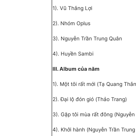
1). Vũ Thắng Lợi
2). Nhóm Oplus
3). Nguyễn Trần Trung Quân
4). Huyền Sambi
III. Album của năm
1). Một tôi rất mới (Tạ Quang Thắ
2). Đại lộ đón gió (Thảo Trang)
3). Gặp tôi mùa rất đông (Nguyễ
4). Khởi hành (Nguyễn Trần Trung