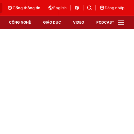
Cổng thông tin
English
Đăng nhập
CÔNG NGHỆ
GIÁO DỤC
VIDEO
PODCAST
VTV Money
VTV Thể thao
VTV Sức khoẻ
Bất động sản
Thị trường 24h
Tấm lòng Việt
Vươn mình bằng AI
VTV4
VTV8
VTV9
Lịch phát sóng
Giao lưu trực tuyến
Sự kiện