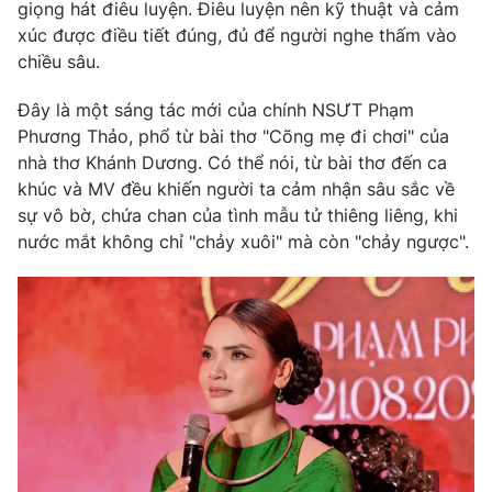
Phim VTV
giọng hát điêu luyện. Điêu luyện nên kỹ thuật và cảm
Giải trí
xúc được điều tiết đúng, đủ để người nghe thấm vào
Hậu trường
chiều sâu.
Điện ảnh
Đời sống
Nhân vật
Đây là một sáng tác mới của chính NSƯT Phạm
Âm nhạc
Du lịch
Phương Thảo, phổ từ bài thơ "Cõng mẹ đi chơi" của
Khán giả
Giáo dục
Sao
nhà thơ Khánh Dương. Có thể nói, từ bài thơ đến ca
Làm đẹp
Giải sao mai
khúc và MV đều khiến người ta cảm nhận sâu sắc về
Tuyển sinh
Công nghệ
sự vô bờ, chứa chan của tình mẫu tử thiêng liêng, khi
Chất lượng cuộc sống
Học trực tuyến
nước mắt không chỉ "chảy xuôi" mà còn "chảy ngược".
Hitech Công nghệ tương lai
Giao lưu trực tuyến
Sản phẩm
Lịch phát sóng
Thị trường
Tư vấn
Chuyên mục khác
Emagazine
Podcast