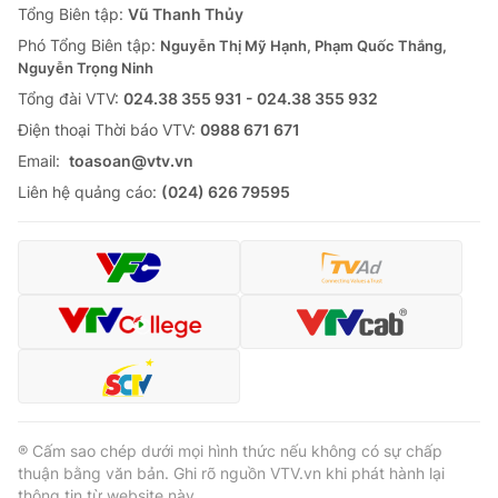
Tổng Biên tập:
Vũ Thanh Thủy
Phó Tổng Biên tập:
Nguyễn Thị Mỹ Hạnh, Phạm Quốc Thắng,
Nguyễn Trọng Ninh
Tổng đài VTV:
024.38 355 931 - 024.38 355 932
Ðiện thoại Thời báo VTV:
0988 671 671
Email:
toasoan@vtv.vn
Liên hệ quảng cáo:
(024) 626 79595
® Cấm sao chép dưới mọi hình thức nếu không có sự chấp
thuận bằng văn bản. Ghi rõ nguồn VTV.vn khi phát hành lại
thông tin từ website này.