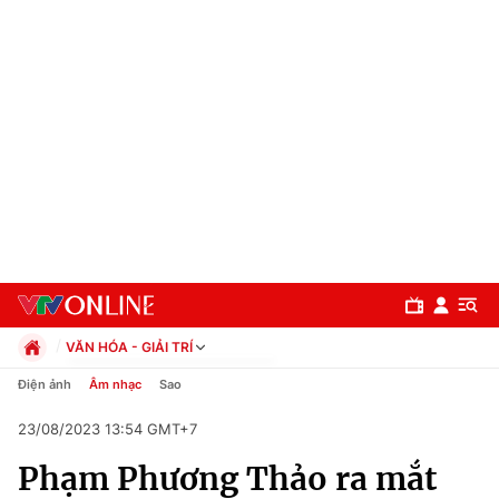
VĂN HÓA - GIẢI TRÍ
Chính trị
Điện ảnh
Âm nhạc
Sao
Xã hội
23/08/2023 13:54 GMT+7
Pháp luật
Chuyên mục
Kinh tế
Phạm Phương Thảo ra mắt
Thể thao