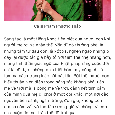
Photo
Infographic
Video
Shorts video
Ca sĩ Phạm Phương Thảo
VTV Money
VTV Thể thao
Sáng tác là một tiếng khóc tiễn biệt của người con khi
người mẹ rời xa nhân thế. Vốn dĩ đó thường phải là
những tâm tư đau đớn, là xót xa, nghẹn ngào nhưng ở
VTV Sức khoẻ
Bất động sản
đây lại được tác giả bày tỏ với tâm thế nhẹ nhàng hơn,
mang tinh thần giác ngộ của Phật pháp rằng cuộc đời
Thị trường 24h
Tấm lòng Việt
chỉ là cõi tạm, những chia biệt hôm nay cũng chỉ là
tạm xa cách trong luân hồi bất tận. Bởi thế, người con
hiếu thuận hiện diện trong sáng tác không phải tiễn
VTV4
Vươn mình bằng AI
mẹ về trời mà là cõng mẹ về trời, dành hết tình cảm
của mình đưa mẹ đi chơi ở một cõi khác, một nơi đào
VTV9
VTV8
nguyên tiên cảnh, ngắm trăng, đón gió, không còn
quanh năm vất vả tảo tần sương gió vì chồng, vì con
Liên hệ tòa soạn
English
như cuộc đời nơi trần thế đã trải qua.