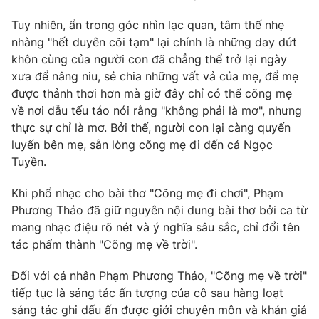
Tuy nhiên, ẩn trong góc nhìn lạc quan, tâm thế nhẹ
nhàng "hết duyên cõi tạm" lại chính là những day dứt
khôn cùng của người con đã chẳng thể trở lại ngày
THỜI BÁO VTV
xưa để nâng niu, sẻ chia những vất vả của mẹ, để mẹ
được thảnh thơi hơn mà giờ đây chỉ có thể cõng mẹ
về nơi dẫu tếu táo nói rằng "không phải là mơ", nhưng
thực sự chỉ là mơ. Bởi thế, người con lại càng quyến
Theo dõi báo trên
luyến bên mẹ, sẵn lòng cõng mẹ đi đến cả Ngọc
Tuyền.
Cơ quan chủ quản:
Đài Truyền hình Việt Nam
Khi phổ nhạc cho bài thơ "Cõng mẹ đi chơi", Phạm
Cơ quan báo chí:
Thời báo VTV
Phương Thảo đã giữ nguyên nội dung bài thơ bởi ca từ
Giấy phép hoạt động báo in và báo điện tử số 483/GP-BTTTT
mang nhạc điệu rõ nét và ý nghĩa sâu sắc, chỉ đổi tên
cấp ngày 29/12/2023
tác phẩm thành "Cõng mẹ về trời".
Tổng Biên tập:
Vũ Thanh Thủy
Phó Tổng Biên tập:
Nguyễn Thị Mỹ Hạnh, Phạm Quốc Thắng,
Đối với cá nhân Phạm Phương Thảo, "Cõng mẹ về trời"
Nguyễn Trọng Ninh
tiếp tục là sáng tác ấn tượng của cô sau hàng loạt
Tổng đài VTV:
024.38 355 931 - 024.38 355 932
sáng tác ghi dấu ấn được giới chuyên môn và khán giả