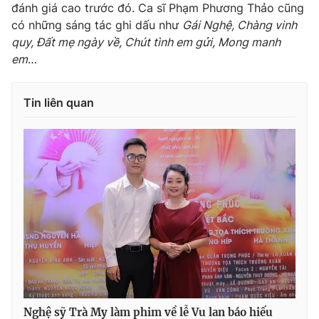
đánh giá cao trước đó. Ca sĩ Phạm Phương Thảo cũng
Ðiện thoại Thời báo VTV:
024.66 897 897
có những sáng tác ghi dấu như
Gái Nghệ, Chàng vinh
Email:
toasoan@vtv.vn
quy, Đất mẹ ngày về, Chút tình em gửi, Mong manh
Liên hệ quảng cáo:
024-7300.7108
em
…
Tin liên quan
® Cấm sao chép dưới mọi hình thức nếu không có sự chấp
thuận bằng văn bản. Ghi rõ nguồn VTV.vn khi phát hành lại
thông tin từ website này.
Nghệ sỹ Trà My làm phim về lễ Vu lan báo hiếu