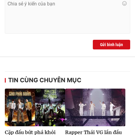
Gửi bình luận
TIN CÙNG CHUYÊN MỤC
Cặp đấu bứt phá khỏi
Rapper Thái VG lần đầu