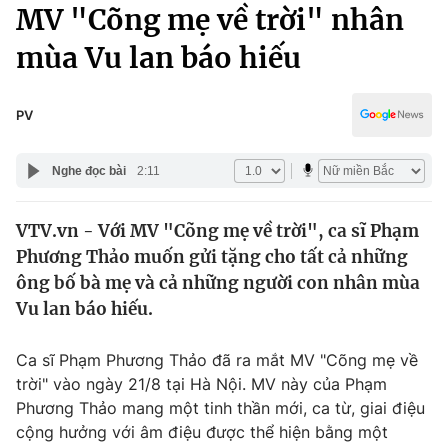
Chính trị
MV "Cõng mẹ về trời" nhân
Truyền hình
mùa Vu lan báo hiếu
Văn hóa - Giải trí
Xã hội
Y tế
Đời sống
PV
Pháp luật
Công nghệ
Giáo dục
Nghe đọc bài
2:11
Y tế
VTV.vn - Với MV "Cõng mẹ về trời", ca sĩ Phạm
Thế giới
Phương Thảo muốn gửi tặng cho tất cả những
Tin tức
ông bố bà mẹ và cả những người con nhân mùa
Kinh tế
Vu lan báo hiếu.
Thế giới đó đây
Tài chính
Dữ liệu và đời sống
Câu chuyện quốc tế
Ca sĩ Phạm Phương Thảo đã ra mắt MV "Cõng mẹ về
Thị trường
trời" vào ngày 21/8 tại Hà Nội. MV này của Phạm
Phương Thảo mang một tinh thần mới, ca từ, giai điệu
Truyền hình
Góc doanh nghiệp
cộng hưởng với âm điệu được thể hiện bằng một