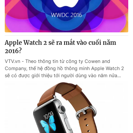
Cơ quan báo chí:
Thời báo VTV
Giấy phép hoạt động báo in và báo điện tử số 483/GP-BTTTT
cấp ngày 29/12/2023
Tổng Biên tập:
Vũ Thanh Thủy
Phó Tổng Biên tập:
Nguyễn Thị Mỹ Hạnh, Phạm Quốc Thắng,
Apple Watch 2 sẽ ra mắt vào cuối năm
Nguyễn Trọng Ninh
2016?
Tổng đài VTV:
024.38 355 931 - 024.38 355 932
Ðiện thoại Thời báo VTV:
VTV.vn - Theo thông tin từ công ty Cowen and
024.66 897 897
Company, thế hệ đồng hồ thông minh Apple Watch 2
Email:
toasoan@vtv.vn
sẽ có được giới thiệu tới người dùng vào năm nửa...
Liên hệ quảng cáo:
024-7300.7108