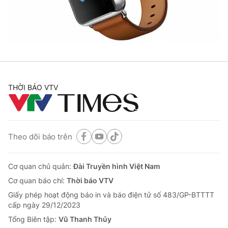
® Cấm sao chép dưới mọi hình thức nếu không có sự chấp
thuận bằng văn bản. Ghi rõ nguồn VTV.vn khi phát hành lại
thông tin từ website này.
THỜI BÁO VTV
Theo dõi báo trên
Cơ quan chủ quản:
Đài Truyền hình Việt Nam
Cơ quan báo chí:
Thời báo VTV
Giấy phép hoạt động báo in và báo điện tử số 483/GP-BTTTT
cấp ngày 29/12/2023
Tổng Biên tập:
Vũ Thanh Thủy