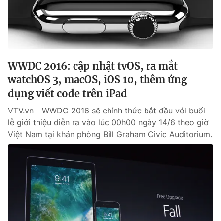
Giao lưu trực tuyến
Sản phẩm
Lịch phát sóng
Thị trường
Tư vấn
WWDC 2016: cập nhật tvOS, ra mắt
Chuyên mục khác
watchOS 3, macOS, iOS 10, thêm ứng
Emagazine
Podcast
dụng viết code trên iPad
VTV.vn - WWDC 2016 sẽ chính thức bắt đầu với buổi
Photo
Infographic
lễ giới thiệu diễn ra vào lúc 00h00 ngày 14/6 theo giờ
Việt Nam tại khán phòng Bill Graham Civic Auditorium.
Video
Shorts video
VTV Money
VTV Thể thao
VTV Sức khoẻ
Bất động sản