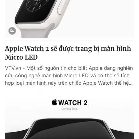
Tin tức
Kinh tế
Thế giới đó đây
Tài chính
Dữ liệu và đời sống
Câu chuyện quốc tế
Thị trường
Apple Watch 2 sẽ được trang bị màn hình
Truyền hình
Góc doanh nghiệp
Micro LED
Phim VTV
Giải trí
VTV.vn - Một số nguồn tin cho biết Apple đang nghiên
Hậu trường
cứu công nghệ màn hình Micro LED và có thể sẽ tích
Điện ảnh
hợp loại màn hình này trên chiếc Apple Watch thế hệ...
Đời sống
Nhân vật
Âm nhạc
Du lịch
Khán giả
Giáo dục
Sao
Làm đẹp
Giải sao mai
Tuyển sinh
Công nghệ
Chất lượng cuộc sống
Học trực tuyến
Hitech Công nghệ tương lai