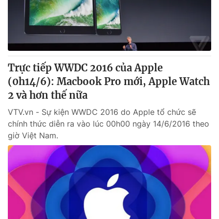
Thị trường 24h
Tấm lòng Việt
VTV4
Vươn mình bằng AI
VTV9
VTV8
Trực tiếp WWDC 2016 của Apple
(0h14/6): Macbook Pro mới, Apple Watch
Liên hệ tòa soạn
English
2 và hơn thế nữa
VTV.vn - Sự kiện WWDC 2016 do Apple tổ chức sẽ
chính thức diễn ra vào lúc 00h00 ngày 14/6/2016 theo
giờ Việt Nam.
THỜI BÁO VTV
Theo dõi báo trên
Cơ quan chủ quản:
Đài Truyền hình Việt Nam