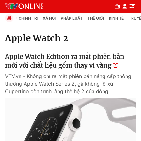
CHÍNH TRỊ
XÃ HỘI
PHÁP LUẬT
THẾ GIỚI
KINH TẾ
TRUYỀ
Apple Watch 2
Chuyên mục
Apple Watch Edition ra mắt phiên bản
Chính trị
mới với chất liệu gốm thay vì vàng
VTV.vn - Không chỉ ra mắt phiên bản nâng cấp thông
Xã hội
thường Apple Watch Series 2, gã khổng lồ xứ
Cupertino còn trình làng thế hệ 2 của dòng...
Pháp luật
Y tế
Thế giới