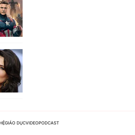
HỆ
GIÁO DỤC
VIDEO
PODCAST