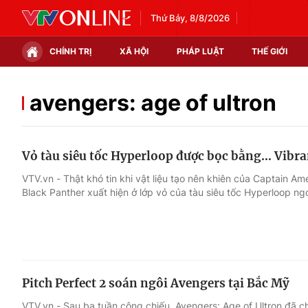
Thứ Bảy, 8/8/2026
CHÍNH TRỊ
XÃ HỘI
PHÁP LUẬT
THẾ GIỚI
Chính trị
Xã hội
avengers: age of ultron
Thế giới
Kinh tế
Vỏ tàu siêu tốc Hyperloop được bọc bằng… Vibr
Tin tức
Tài chính
VTV.vn - Thật khó tin khi vật liệu tạo nên khiên của Captain 
Black Panther xuất hiện ở lớp vỏ của tàu siêu tốc Hyperloop ngo
Thế giới đó đây
Thị trường
Câu chuyện quốc tế
Góc doanh nghiệp
Dữ liệu và đời sống
Pitch Perfect 2 soán ngôi Avengers tại Bắc Mỹ
VTV.vn - Sau ba tuần công chiếu, Avengers: Age of Ultron đã ch