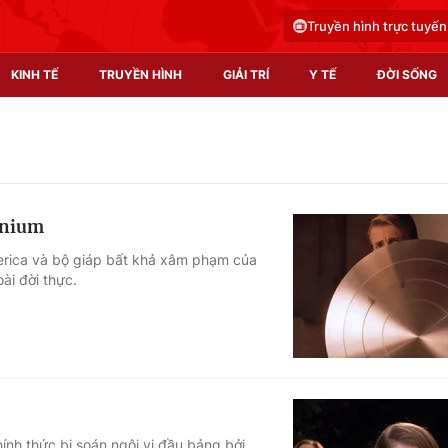
Truyền hình trực tuyến
KINH TẾ
TRUYỀN HÌNH
GIẢI TRÍ
Y TẾ
ĐỜI SỐNG
Pháp luật
Y tế
Truyền hình
Multimedia
anium
Phim VTV
Video
America và bộ giáp bất khả xâm phạm của
ài đời thực.
Hậu trường
Shorts video
Nhân vật
Podcast
Khán giả
EMagazine
Giải sao mai
Photo
Infographic
ính thức bị soán ngôi vị đầu bảng bởi