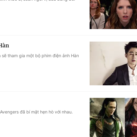
Góc ảnh
Giáo dục
Công nghệ
Tuyển sinh
Hitech Công ng
 Hàn
Học trực tuyến
Sản phẩm
in sẽ tham gia một bộ phim điện ảnh Hàn
g
Thị trường
Tư vấn
Avengers đã bí mật hẹn hò với nhau.