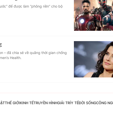
bước” để được làm “phông nền” cho bộ
g
on – đã chia sẻ về quãng thời gian chống
men’s Health.
UẬT
THẾ GIỚI
KINH TẾ
TRUYỀN HÌNH
GIẢI TRÍ
Y TẾ
ĐỜI SỐNG
CÔNG NG