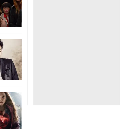
Liên hệ toà soạn
hệ tương lai