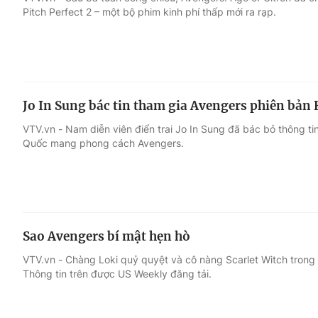
Pitch Perfect 2 – một bộ phim kinh phí thấp mới ra rạp.
Giải trí
Đời sống
Điện ảnh
Du lịch
Jo In Sung bác tin tham gia Avengers phiên bản
Âm nhạc
Làm đẹp
VTV.vn - Nam diễn viên điển trai Jo In Sung đã bác bỏ thông t
Quốc mang phong cách Avengers.
Sao
Chất lượng cuộc sốn
Sao Avengers bí mật hẹn hò
VTV.vn - Chàng Loki quỷ quyệt và cô nàng Scarlet Witch trong 
Thông tin trên được US Weekly đăng tải.