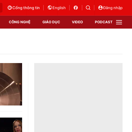
Cổng thông tin
English
Đăng nhập
CÔNG NGHỆ
GIÁO DỤC
VIDEO
PODCAST
VTV Money
VTV Thể thao
VTV Sức khoẻ
Bất động sản
Thị trường 24h
Tấm lòng Việt
Vươn mình bằng AI
VTV4
VTV8
VTV9
Lịch phát sóng
Giao lưu trực tuyến
Sự kiện