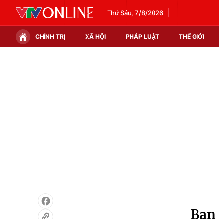
Thứ Sáu, 7/8/2026
CHÍNH TRỊ
XÃ HỘI
PHÁP LUẬT
THẾ GIỚI
Chính trị
Xã hội
Thế giới
Kinh tế
Tin tức
Tài chính
Thế giới đó đây
Thị trường
Câu chuyện quốc tế
Góc doanh nghiệp
Dữ liệu và đời sống
Bạn 