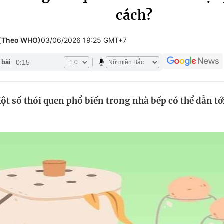
cách?
Góc ảnh
 (Theo WHO)
03/06/2026 19:25 GMT+7
Giáo dục
Công nghệ
0:15
 bài
Tuyển sinh
Hitech Công ng
Học trực tuyến
Sản phẩm
t số thói quen phổ biến trong nhà bếp có thể dẫn tới
g
Thị trường
Tư vấn