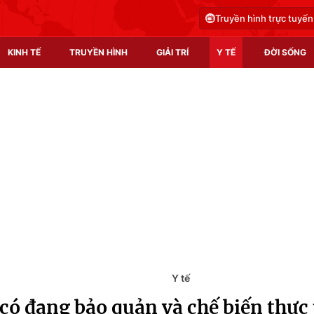
Truyền hình trực tuyến
KINH TẾ
TRUYỀN HÌNH
GIẢI TRÍ
Y TẾ
ĐỜI SỐNG
Pháp luật
Y tế
Truyền hình
Multimedia
Phim VTV
Video
Hậu trường
Shorts video
Nhân vật
Podcast
Khán giả
EMagazine
Giải sao mai
Photo
Y tế
có đang bảo quản và chế biến thự
Infographic