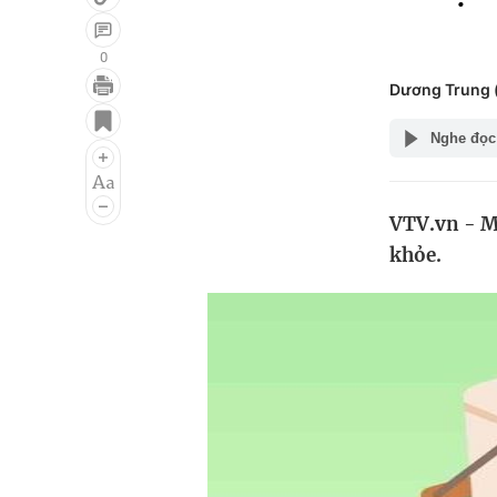
0
Dương Trung
Giải trí
Đời sống
Nghe đọc
Điện ảnh
Du lịch
Âm nhạc
Làm đẹp
VTV.vn - Mộ
Sao
Chất lượng cuộc sốn
khỏe.