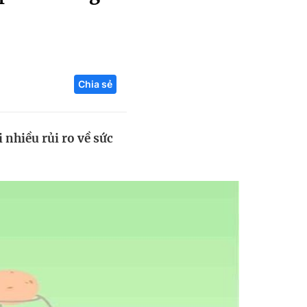
Liên hệ toà soạn
Chia sẻ
hệ tương lai
 nhiều rủi ro về sức