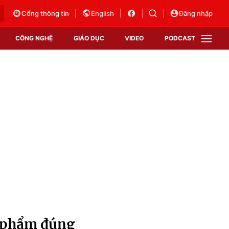
Cổng thông tin
English
Đăng nhập
CÔNG NGHỆ
GIÁO DỤC
VIDEO
PODCAST
VTV Money
VTV Thể thao
VTV Sức khoẻ
Bất động sản
Thị trường 24h
Tấm lòng Việt
Vươn mình bằng AI
VTV4
VTV8
VTV9
Lịch phát sóng
Giao lưu trực tuyến
c phẩm đúng
Sự kiện